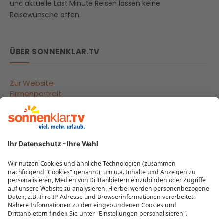
und aktuelle Last Minute Reisen lassen keine
Reisewünsche offen.
ÜBER SONNENKLAR.TV
Zur Website
Firmenportrait
Reisegutscheine
Beliebte Reiseziele
Reisebüros
Impressum
Datenschutzeinstellungen
Datenschutzübersicht
MEHR VON SONNENKLAR.TV