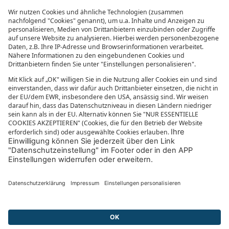
Datenschutzübersicht
MEHR VON SONNENKLAR.TV
Mediathek
sonnenklar.TV Empfangsdaten
sonnenklar.TV Programm
sonnenklar.TV App
sonnenklar.TV News
Reiselexikon
Informationen zur Barrierefreiheit
© 2026
sonnenklar.TV
Live im TV
Reisen buchen
Kontakt