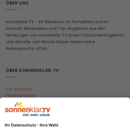
ÜBER UNS
sonnenklar.TV - Ihr Reisebüro im Fernsehen und im
Internet. Reisevideos und Top-Angebote aus den
Sendungen von sonnenklar.TV sowie Frühbucherangebote
und aktuelle Last Minute Reisen lassen keine
Reisewünsche offen.
ÜBER SONNENKLAR.TV
Zur Website
Firmenportrait
Reisegutscheine
Beliebte Reiseziele
Reisebüros
Impressum
Datenschutzeinstellungen