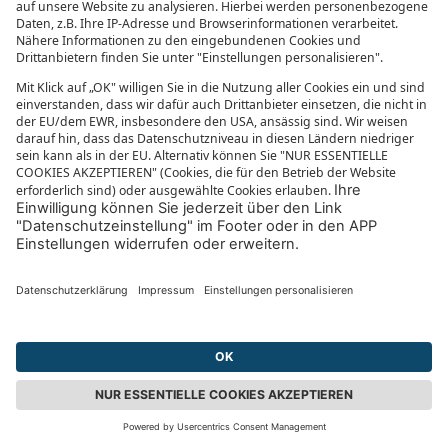
Auf Flügen mit der Airline TAP Portugal dürfen kleine
Hunde in der Kabine, große im Frachtraum
mitreisen. Auf Flügen nach Großbritannien sind
Hunde grundsätzlich nicht erlaubt. Ist euer Hund
unter 10 Wochen alt, könnt ihr ihn nicht mit an
Board nehmen. In der Kabine sind ausschließlich
flexible Taschen erlaubt.
Bestimmungen für die Mitnahme in der Kabine:
Die Tasche mitsamt Tier darf maximal 8 kg
wiegen und höchstens 40 x 33 x 17 cm groß sein.
Bestimmungen für die Mitnahme im Frachtraum:
Stabiler Transportbehälter und Hund dürfen auf
Reisen nach oder über die USA, Ungarn,