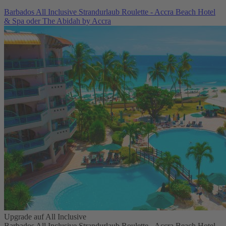
Barbados All Inclusive Strandurlaub Roulette - Accra Beach Hotel
& Spa oder The Abidah by Accra
Upgrade auf All Inclusive
Barbados All Inclusive Strandurlaub Roulette - Accra Beach Hotel