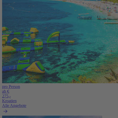
pro Person
ab €
275,-
Kroatien
Alle Angebote