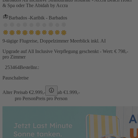
& Spa oder The Abidah by Accra
Barbados -Karibik - Barbados
9-tägige Flugreise, Doppelzimmer Meerblick inkl. AI
Upgrade auf All Inclusive Verpflegung geschenkt - Wert: € 798,-
pro Zimmer
253464
Bestellnr.:
Pauschalreise
Alter Preis
ab €
2.999,-
ab €
1.999,-
pro Person
Preis pro Person