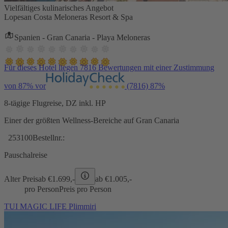
Vielfältiges kulinarisches Angebot
Lopesan Costa Meloneras Resort & Spa
Spanien - Gran Canaria - Playa Meloneras
Für dieses Hotel liegen 7816 Bewertungen mit einer Zustimmung
von 87% vor
(7816)
87%
8-tägige Flugreise, DZ inkl. HP
Einer der größten Wellness-Bereiche auf Gran Canaria
253100
Bestellnr.:
Pauschalreise
Alter Preis
ab €
1.699,-
ab €
1.005,-
pro Person
Preis pro Person
TUI MAGIC LIFE Plimmiri