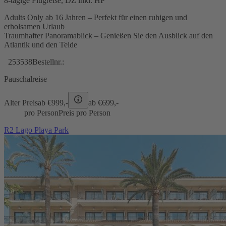
8-tägige Flugreise, DZ inkl. HP
Adults Only ab 16 Jahren – Perfekt für einen ruhigen und
erholsamen Urlaub
Traumhafter Panoramablick – Genießen Sie den Ausblick auf den
Atlantik und den Teide
253538
Bestellnr.:
Pauschalreise
Alter Preis
ab €
999,-
ab €
699,-
pro Person
Preis pro Person
R2 Lago Playa Park