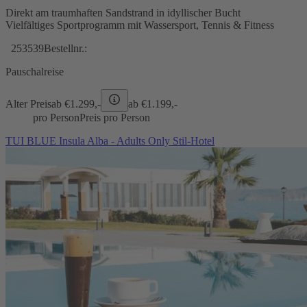
Direkt am traumhaften Sandstrand in idyllischer Bucht
Vielfältiges Sportprogramm mit Wassersport, Tennis & Fitness
253539
Bestellnr.:
Pauschalreise
Alter Preis
ab €
1.299,-
ab €
1.199,-
pro Person
Preis pro Person
TUI BLUE Insula Alba - Adults Only Stil-Hotel