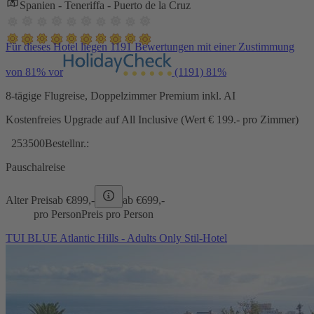
Spanien - Teneriffa - Puerto de la Cruz
Für dieses Hotel liegen 1191 Bewertungen mit einer Zustimmung
von 81% vor
(1191)
81%
8-tägige Flugreise, Doppelzimmer Premium inkl. AI
Kostenfreies Upgrade auf All Inclusive (Wert € 199.- pro Zimmer)
253500
Bestellnr.:
Pauschalreise
Alter Preis
ab €
899,-
ab €
699,-
pro Person
Preis pro Person
TUI BLUE Atlantic Hills - Adults Only Stil-Hotel