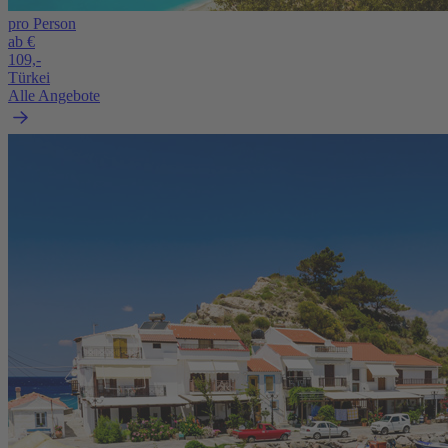
pro Person
ab €
109,-
Türkei
Alle Angebote