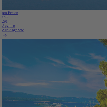
pro Person
ab €
291,-
Ägypten
Alle Angebote