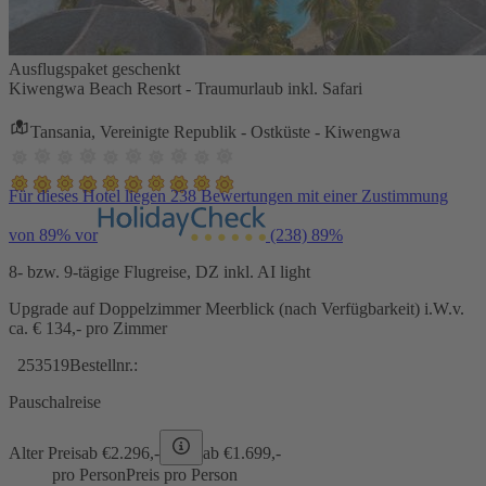
Ausflugspaket geschenkt
Kiwengwa Beach Resort - Traumurlaub inkl. Safari
Tansania, Vereinigte Republik - Ostküste - Kiwengwa
Für dieses Hotel liegen 238 Bewertungen mit einer Zustimmung
von 89% vor
(238)
89%
8- bzw. 9-tägige Flugreise, DZ inkl. AI light
Upgrade auf Doppelzimmer Meerblick (nach Verfügbarkeit) i.W.v.
ca. € 134,- pro Zimmer
253519
Bestellnr.:
Pauschalreise
Alter Preis
ab €
2.296,-
ab €
1.699,-
pro Person
Preis pro Person