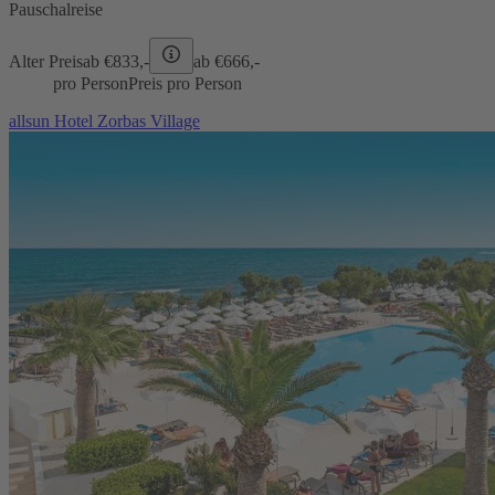
Pauschalreise
Alter Preis
ab €
833,-
ab €
666,-
pro Person
Preis pro Person
allsun Hotel Zorbas Village