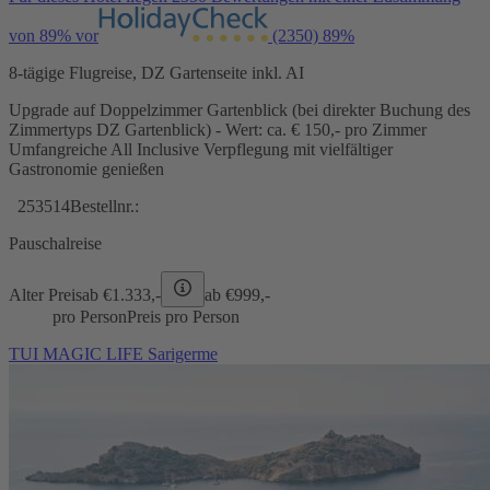
von 89% vor
(2350)
89%
8-tägige Flugreise, DZ Gartenseite inkl. AI
Upgrade auf Doppelzimmer Gartenblick (bei direkter Buchung des
Zimmertyps DZ Gartenblick) - Wert: ca. € 150,- pro Zimmer
Umfangreiche All Inclusive Verpflegung mit vielfältiger
Gastronomie genießen
253514
Bestellnr.:
Pauschalreise
Alter Preis
ab €
1.333,-
ab €
999,-
pro Person
Preis pro Person
TUI MAGIC LIFE Sarigerme