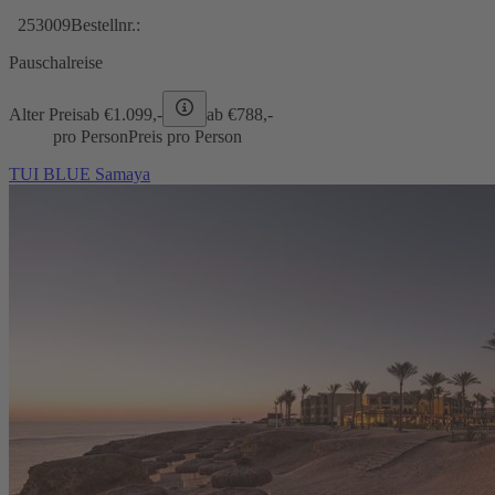
253009
Bestellnr.:
Pauschalreise
Alter Preis
ab €
1.099,-
ab €
788,-
pro Person
Preis pro Person
TUI BLUE Samaya