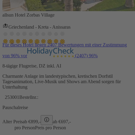
allsun Hotel Zorbas Village
Griechenland - Kreta - Anissaras
Für dieses Hotel liegen 2407 Bewertungen mit einer Zustimmung
von 96% vor
(2407)
96%
8-tägige Flugreise, DZ inkl. AI
Charmante Anlage im landestypischen, kretischen Dorfstil
Tagesanimation, Live-Musik und Shows am Abend sorgen für
Unterhaltung
253001
Bestellnr.:
Pauschalreise
Alter Preis
ab €
899,-
ab €
697,-
pro Person
Preis pro Person