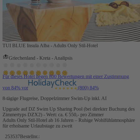
TUI BLUE Insula Alba - Adults Only Stil-Hotel
Griechenland - Kreta - Analipsis
Für dieses Hotel liegen 800 Bewertungen mit einer Zustimmung
von 84% vor
(800)
84%
8-tägige Flugreise, Doppelzimmer Swim-Up inkl. AI
Upgrade auf DZ Swim Up Sharing Pool (bei direkter Buchung des
Zimmertyps DZX2) - Wert: ca. € 550,- pro Zimmer
Adults Only Stil-Hotel ab 16 Jahren – Ruhige Wohlfühlatmosphäre
für erholsame Urlaubstage zu zweit
253537
Bestellnr.: