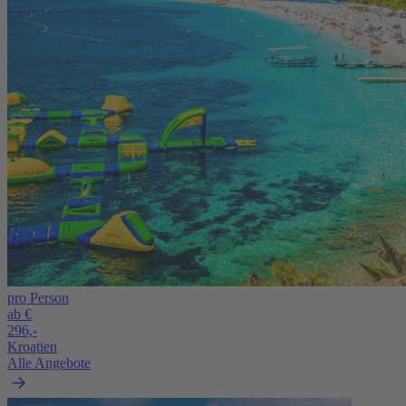
pro Person
ab €
296,-
Kroatien
Alle Angebote