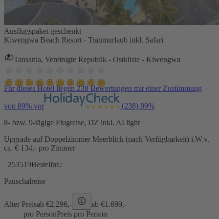
Ausflugspaket geschenkt
Kiwengwa Beach Resort - Traumurlaub inkl. Safari
Tansania, Vereinigte Republik - Ostküste - Kiwengwa
Für dieses Hotel liegen 238 Bewertungen mit einer Zustimmung
von 89% vor
(238)
89%
8- bzw. 9-tägige Flugreise, DZ inkl. AI light
Upgrade auf Doppelzimmer Meerblick (nach Verfügbarkeit) i.W.v.
ca. € 134,- pro Zimmer
253519
Bestellnr.:
Pauschalreise
Alter Preis
ab €
2.296,-
ab €
1.699,-
pro Person
Preis pro Person