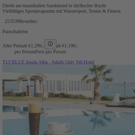
Direkt am traumhaften Sandstrand in idyllischer Bucht
Vielfältiges Sportprogramm mit Wassersport, Tennis & Fitness
253539
Bestellnr.:
Pauschalreise
Alter Preis
ab €
1.299,-
ab €
1.199,-
pro Person
Preis pro Person
TUI BLUE Insula Alba - Adults Only Stil-Hotel