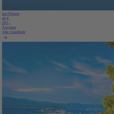
pro Person
ab €
291,-
Ägypten
Alle Angebote