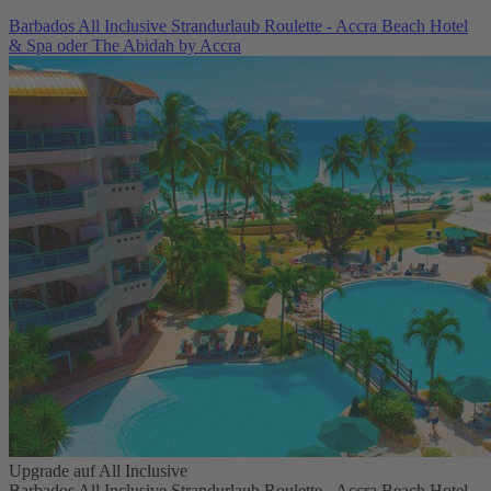
Barbados All Inclusive Strandurlaub Roulette - Accra Beach Hotel
& Spa oder The Abidah by Accra
Upgrade auf All Inclusive
Barbados All Inclusive Strandurlaub Roulette - Accra Beach Hotel