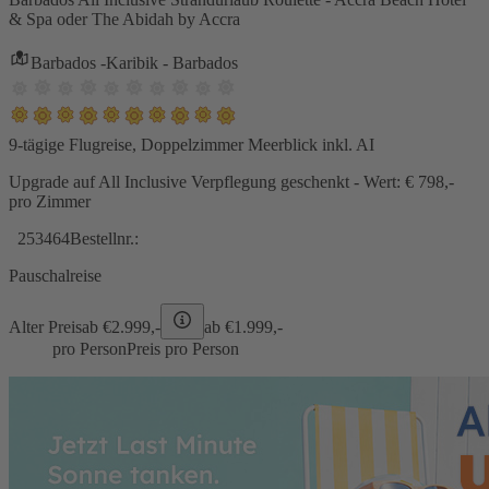
& Spa oder The Abidah by Accra
Barbados -Karibik - Barbados
9-tägige Flugreise, Doppelzimmer Meerblick inkl. AI
Upgrade auf All Inclusive Verpflegung geschenkt - Wert: € 798,-
pro Zimmer
253464
Bestellnr.:
Pauschalreise
Alter Preis
ab €
2.999,-
ab €
1.999,-
pro Person
Preis pro Person