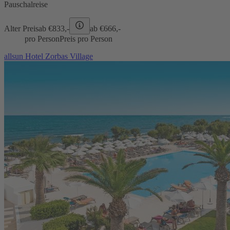
Pauschalreise
Alter Preis
ab €
833,-
ab €
666,-
pro Person
Preis pro Person
allsun Hotel Zorbas Village