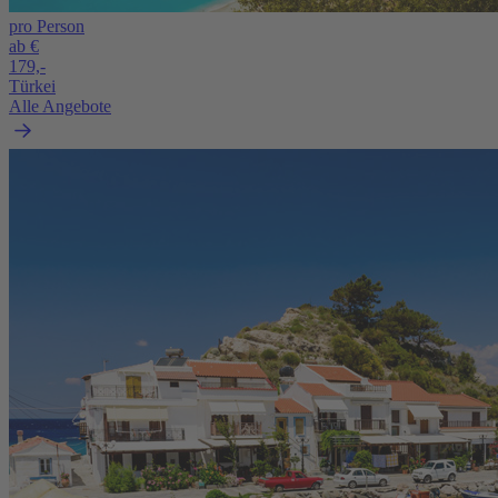
pro Person
ab €
179,-
Türkei
Alle Angebote