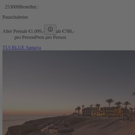
253009
Bestellnr.:
Pauschalreise
Alter Preis
ab €
1.099,-
ab €
788,-
pro Person
Preis pro Person
TUI BLUE Samaya