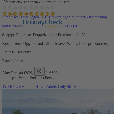
Spanien - Teneriffa - Puerto de la Cruz
Für dieses Hotel liegen 1191 Bewertungen mit einer Zustimmung
von 81% vor
(1191)
81%
8-tägige Flugreise, Doppelzimmer Premium inkl. AI
Kostenfreies Upgrade auf All Inclusive (Wert € 199.- pro Zimmer)
253500
Bestellnr.:
Pauschalreise
Alter Preis
ab €
899,-
ab €
699,-
pro Person
Preis pro Person
TUI BLUE Atlantic Hills - Adults Only Stil-Hotel