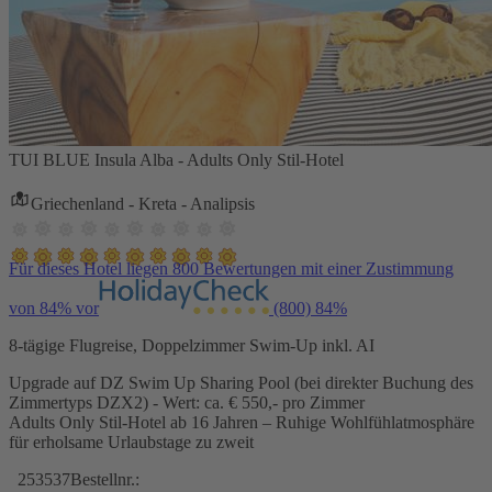
TUI BLUE Insula Alba - Adults Only Stil-Hotel
Griechenland - Kreta - Analipsis
Für dieses Hotel liegen 800 Bewertungen mit einer Zustimmung
von 84% vor
(800)
84%
8-tägige Flugreise, Doppelzimmer Swim-Up inkl. AI
Upgrade auf DZ Swim Up Sharing Pool (bei direkter Buchung des
Zimmertyps DZX2) - Wert: ca. € 550,- pro Zimmer
Adults Only Stil-Hotel ab 16 Jahren – Ruhige Wohlfühlatmosphäre
für erholsame Urlaubstage zu zweit
253537
Bestellnr.: