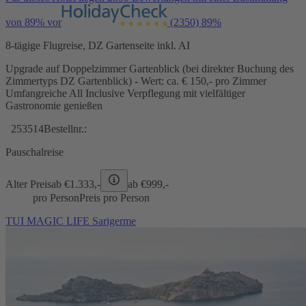
von 89% vor
(2350)
89%
8-tägige Flugreise, DZ Gartenseite inkl. AI
Upgrade auf Doppelzimmer Gartenblick (bei direkter Buchung des
Zimmertyps DZ Gartenblick) - Wert: ca. € 150,- pro Zimmer
Umfangreiche All Inclusive Verpflegung mit vielfältiger
Gastronomie genießen
253514
Bestellnr.:
Pauschalreise
Alter Preis
ab €
1.333,-
ab €
999,-
pro Person
Preis pro Person
TUI MAGIC LIFE Sarigerme