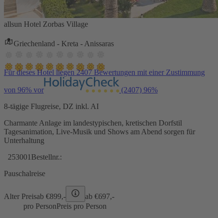
allsun Hotel Zorbas Village
Griechenland - Kreta - Anissaras
Für dieses Hotel liegen 2407 Bewertungen mit einer Zustimmung
von 96% vor
(2407)
96%
8-tägige Flugreise, DZ inkl. AI
Charmante Anlage im landestypischen, kretischen Dorfstil
Tagesanimation, Live-Musik und Shows am Abend sorgen für
Unterhaltung
253001
Bestellnr.:
Pauschalreise
Alter Preis
ab €
899,-
ab €
697,-
pro Person
Preis pro Person