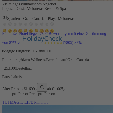
Vielfältiges kulinarisches Angebot
Lopesan Costa Meloneras Resort & Spa
Spanien - Gran Canaria - Playa Meloneras
Für dieses Hotel liegen 7805 Bewertungen mit einer Zustimmung
von 87% vor
(7805)
87%
8-tägige Flugreise, DZ inkl. HP
Einer der größten Wellness-Bereiche auf Gran Canaria
253100
Bestellnr.:
Pauschalreise
Alter Preis
ab €
1.699,-
ab €
1.005,-
pro Person
Preis pro Person
TUI MAGIC LIFE Plimmiri