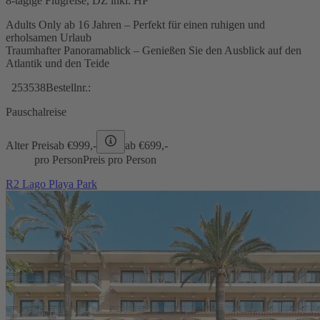
8-tägige Flugreise, DZ inkl. HP
Adults Only ab 16 Jahren – Perfekt für einen ruhigen und
erholsamen Urlaub
Traumhafter Panoramablick – Genießen Sie den Ausblick auf den
Atlantik und den Teide
253538
Bestellnr.:
Pauschalreise
Alter Preis
ab €
999,-
ab €
699,-
pro Person
Preis pro Person
R2 Lago Playa Park