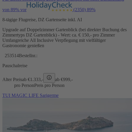
von 89% vor
(2350)
89%
8-tägige Flugreise, DZ Gartenseite inkl. AI
Upgrade auf Doppelzimmer Gartenblick (bei direkter Buchung des
Zimmertyps DZ Gartenblick) - Wert: ca. € 150,- pro Zimmer
Umfangreiche All Inclusive Verpflegung mit vielfältiger
Gastronomie genießen
253514
Bestellnr.:
Pauschalreise
Alter Preis
ab €
1.333,-
ab €
999,-
pro Person
Preis pro Person
TUI MAGIC LIFE Sarigerme