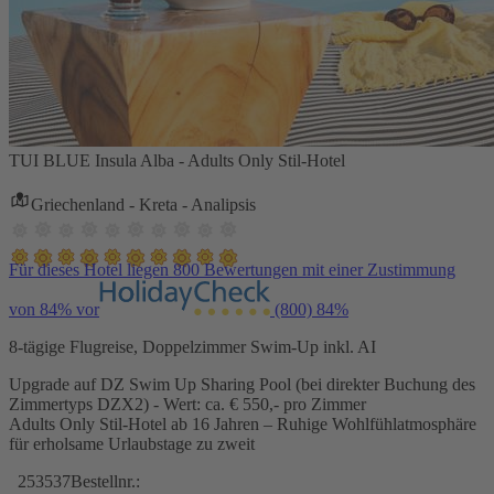
TUI BLUE Insula Alba - Adults Only Stil-Hotel
Griechenland - Kreta - Analipsis
Für dieses Hotel liegen 800 Bewertungen mit einer Zustimmung
von 84% vor
(800)
84%
8-tägige Flugreise, Doppelzimmer Swim-Up inkl. AI
Upgrade auf DZ Swim Up Sharing Pool (bei direkter Buchung des
Zimmertyps DZX2) - Wert: ca. € 550,- pro Zimmer
Adults Only Stil-Hotel ab 16 Jahren – Ruhige Wohlfühlatmosphäre
für erholsame Urlaubstage zu zweit
253537
Bestellnr.: