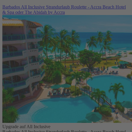
Barbados All Inclusive Strandurlaub Roulette - Accra Beach Hotel
& Spa oder The Abidah by Accra
Upgrade auf All Inclusive
Barbados All Inclusive Strandurlaub Roulette - Accra Beach Hotel