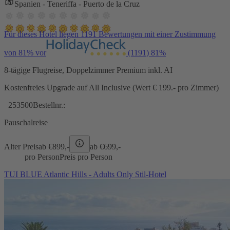
Spanien - Teneriffa - Puerto de la Cruz
Für dieses Hotel liegen 1191 Bewertungen mit einer Zustimmung
von 81% vor
(1191)
81%
8-tägige Flugreise, Doppelzimmer Premium inkl. AI
Kostenfreies Upgrade auf All Inclusive (Wert € 199.- pro Zimmer)
253500
Bestellnr.:
Pauschalreise
Alter Preis
ab €
899,-
ab €
699,-
pro Person
Preis pro Person
TUI BLUE Atlantic Hills - Adults Only Stil-Hotel