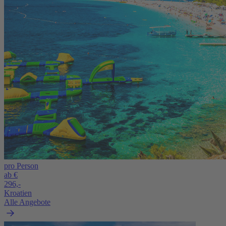
pro Person
ab €
296,-
Kroatien
Alle Angebote