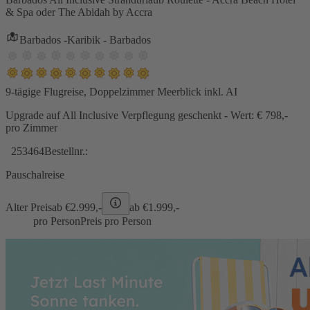
& Spa oder The Abidah by Accra
Barbados -Karibik - Barbados
9-tägige Flugreise, Doppelzimmer Meerblick inkl. AI
Upgrade auf All Inclusive Verpflegung geschenkt - Wert: € 798,-
pro Zimmer
253464
Bestellnr.:
Pauschalreise
Alter Preis
ab €
2.999,-
ab €
1.999,-
pro Person
Preis pro Person