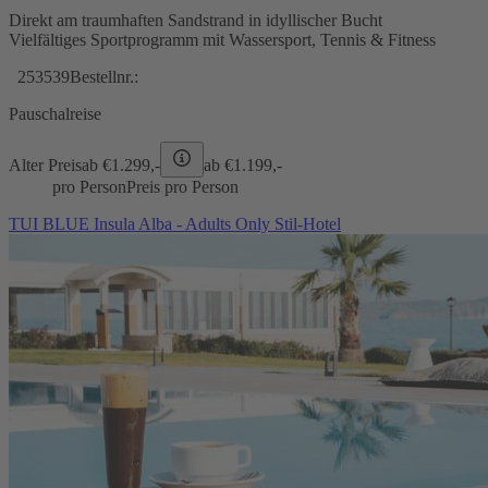
Direkt am traumhaften Sandstrand in idyllischer Bucht
Vielfältiges Sportprogramm mit Wassersport, Tennis & Fitness
253539
Bestellnr.:
Pauschalreise
Alter Preis
ab €
1.299,-
ab €
1.199,-
pro Person
Preis pro Person
TUI BLUE Insula Alba - Adults Only Stil-Hotel