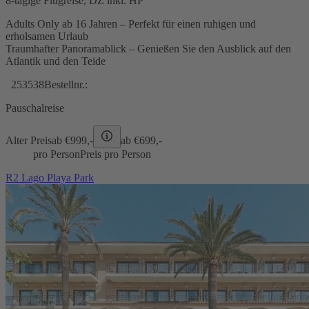
8-tägige Flugreise, DZ inkl. HP
Adults Only ab 16 Jahren – Perfekt für einen ruhigen und
erholsamen Urlaub
Traumhafter Panoramablick – Genießen Sie den Ausblick auf den
Atlantik und den Teide
253538
Bestellnr.:
Pauschalreise
Alter Preis
ab €
999,-
ab €
699,-
pro Person
Preis pro Person
R2 Lago Playa Park