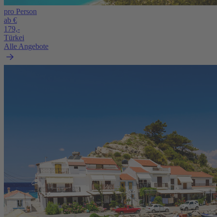
pro Person
ab €
179,-
Türkei
Alle Angebote