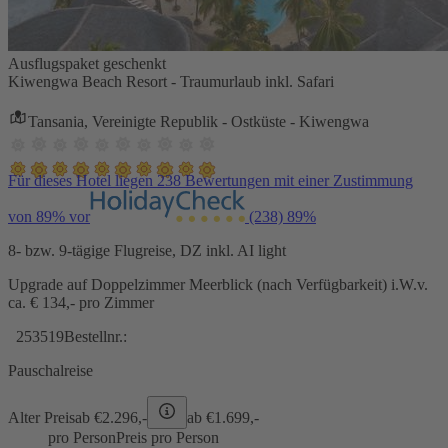
Ausflugspaket geschenkt
Kiwengwa Beach Resort - Traumurlaub inkl. Safari
Tansania, Vereinigte Republik - Ostküste - Kiwengwa
Für dieses Hotel liegen 238 Bewertungen mit einer Zustimmung
von 89% vor
(238)
89%
8- bzw. 9-tägige Flugreise, DZ inkl. AI light
Upgrade auf Doppelzimmer Meerblick (nach Verfügbarkeit) i.W.v.
ca. € 134,- pro Zimmer
253519
Bestellnr.:
Pauschalreise
Alter Preis
ab €
2.296,-
ab €
1.699,-
pro Person
Preis pro Person