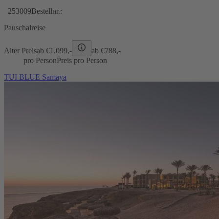
253009
Bestellnr.:
Pauschalreise
Alter Preis
ab €
1.099,-
ab €
788,-
pro Person
Preis pro Person
TUI BLUE Samaya