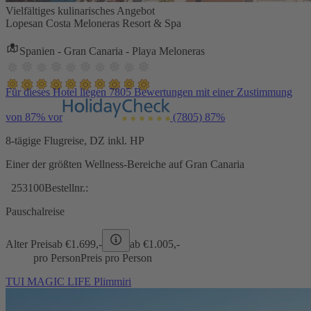
Vielfältiges kulinarisches Angebot
Lopesan Costa Meloneras Resort & Spa
Spanien - Gran Canaria - Playa Meloneras
Für dieses Hotel liegen 7805 Bewertungen mit einer Zustimmung
von 87% vor
(7805)
87%
8-tägige Flugreise, DZ inkl. HP
Einer der größten Wellness-Bereiche auf Gran Canaria
253100
Bestellnr.:
Pauschalreise
Alter Preis
ab €
1.699,-
ab €
1.005,-
pro Person
Preis pro Person
TUI MAGIC LIFE Plimmiri