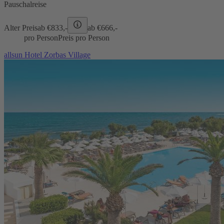
Pauschalreise
Alter Preis
ab €
833,-
ab €
666,-
pro Person
Preis pro Person
allsun Hotel Zorbas Village