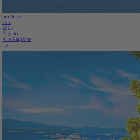
pro Person
ab €
291,-
Ägypten
Alle Angebote