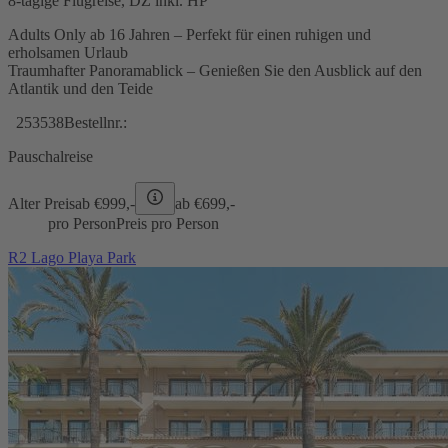
8-tägige Flugreise, DZ inkl. HP
Adults Only ab 16 Jahren – Perfekt für einen ruhigen und
erholsamen Urlaub
Traumhafter Panoramablick – Genießen Sie den Ausblick auf den
Atlantik und den Teide
253538
Bestellnr.:
Pauschalreise
Alter Preis
ab €
999,-
ab €
699,-
pro Person
Preis pro Person
R2 Lago Playa Park