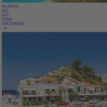
pro Person
ab €
233,-
Türkei
Alle Angebote