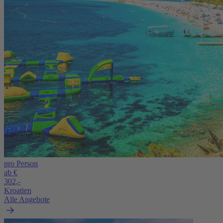
pro Person
ab €
302,-
Kroatien
Alle Angebote