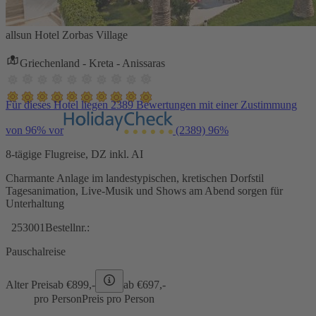
allsun Hotel Zorbas Village
Griechenland - Kreta - Anissaras
Für dieses Hotel liegen 2389 Bewertungen mit einer Zustimmung
von 96% vor
(2389)
96%
8-tägige Flugreise, DZ inkl. AI
Charmante Anlage im landestypischen, kretischen Dorfstil
Tagesanimation, Live-Musik und Shows am Abend sorgen für
Unterhaltung
253001
Bestellnr.:
Pauschalreise
Alter Preis
ab €
899,-
ab €
697,-
pro Person
Preis pro Person