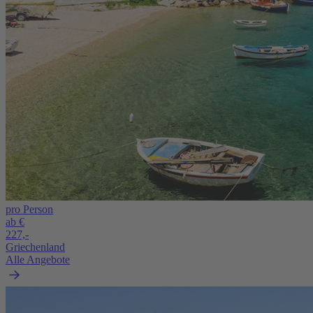
pro Person
ab €
227,-
Griechenland
Alle Angebote