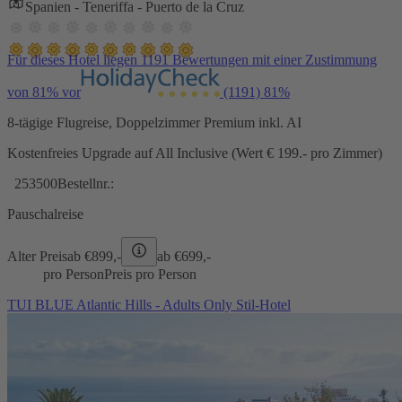
Spanien - Teneriffa - Puerto de la Cruz
Für dieses Hotel liegen 1191 Bewertungen mit einer Zustimmung
von 81% vor
(1191)
81%
8-tägige Flugreise, Doppelzimmer Premium inkl. AI
Kostenfreies Upgrade auf All Inclusive (Wert € 199.- pro Zimmer)
253500
Bestellnr.:
Pauschalreise
Alter Preis
ab €
899,-
ab €
699,-
pro Person
Preis pro Person
TUI BLUE Atlantic Hills - Adults Only Stil-Hotel