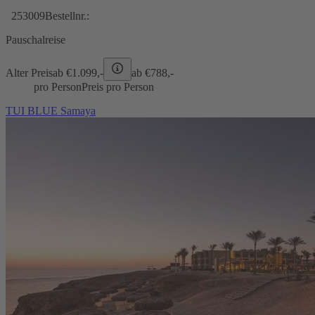
253009
Bestellnr.:
Pauschalreise
Alter Preis
ab €
1.099,-
ab €
788,-
pro Person
Preis pro Person
TUI BLUE Samaya