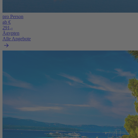
pro Person
ab €
291,-
Ägypten
Alle Angebote