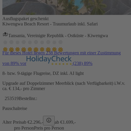
Ausflugspaket geschenkt
Kiwengwa Beach Resort - Traumurlaub inkl. Safari
Tansania, Vereinigte Republik - Ostküste - Kiwengwa
Für dieses Hotel liegen 238 Bewertungen mit einer Zustimmung
von 89% vor
(238)
89%
8- bzw. 9-tägige Flugreise, DZ inkl. AI light
Upgrade auf Doppelzimmer Meerblick (nach Verfügbarkeit) i.W.v.
ca. € 134,- pro Zimmer
253519
Bestellnr.:
Pauschalreise
Alter Preis
ab €
2.296,-
ab €
1.699,-
pro Person
Preis pro Person