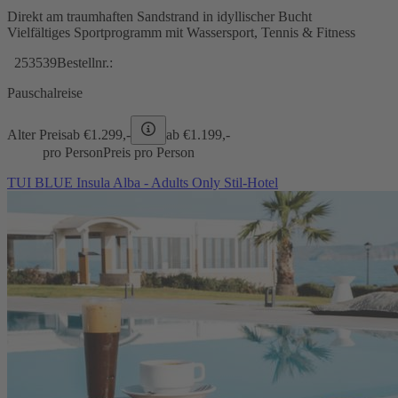
Direkt am traumhaften Sandstrand in idyllischer Bucht
Vielfältiges Sportprogramm mit Wassersport, Tennis & Fitness
253539
Bestellnr.:
Pauschalreise
Alter Preis
ab €
1.299,-
ab €
1.199,-
pro Person
Preis pro Person
TUI BLUE Insula Alba - Adults Only Stil-Hotel