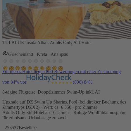
TUI BLUE Insula Alba - Adults Only Stil-Hotel
Griechenland - Kreta - Analipsis
Für dieses Hotel liegen 800 Bewertungen mit einer Zustimmung
von 84% vor
(800)
84%
8-tägige Flugreise, Doppelzimmer Swim-Up inkl. AI
Upgrade auf DZ Swim Up Sharing Pool (bei direkter Buchung des
Zimmertyps DZX2) - Wert: ca. € 550,- pro Zimmer
Adults Only Stil-Hotel ab 16 Jahren – Ruhige Wohlfühlatmosphäre
für erholsame Urlaubstage zu zweit
253537
Bestellnr.: