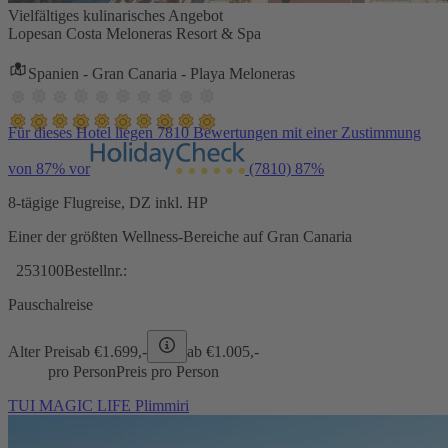
Vielfältiges kulinarisches Angebot
Lopesan Costa Meloneras Resort & Spa
Spanien - Gran Canaria - Playa Meloneras
Für dieses Hotel liegen 7810 Bewertungen mit einer Zustimmung
von 87% vor
(7810)
87%
8-tägige Flugreise, DZ inkl. HP
Einer der größten Wellness-Bereiche auf Gran Canaria
253100
Bestellnr.:
Pauschalreise
Alter Preis
ab €
1.699,-
ab €
1.005,-
pro Person
Preis pro Person
TUI MAGIC LIFE Plimmiri