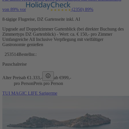
von 89% vor
(2350)
89%
8-tägige Flugreise, DZ Gartenseite inkl. AI
Upgrade auf Doppelzimmer Gartenblick (bei direkter Buchung des
Zimmertyps DZ Gartenblick) - Wert: ca. € 150,- pro Zimmer
Umfangreiche All Inclusive Verpflegung mit vielfältiger
Gastronomie genießen
253514
Bestellnr.:
Pauschalreise
Alter Preis
ab €
1.333,-
ab €
999,-
pro Person
Preis pro Person
TUI MAGIC LIFE Sarigerme