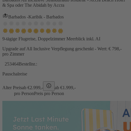
& Spa oder The Abidah by Accra
Barbados -Karibik - Barbados
9-tägige Flugreise, Doppelzimmer Meerblick inkl. AI
Upgrade auf All Inclusive Verpflegung geschenkt - Wert: € 798,-
pro Zimmer
253464
Bestellnr.:
Pauschalreise
Alter Preis
ab €
2.999,-
ab €
1.999,-
pro Person
Preis pro Person