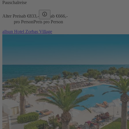
Pauschalreise
Alter Preis
ab €
833,-
ab €
666,-
pro Person
Preis pro Person
allsun Hotel Zorbas Village