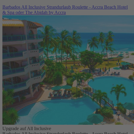
Barbados All Inclusive Strandurlaub Roulette - Accra Beach Hotel
& Spa oder The Abidah by Accra
Upgrade auf All Inclusive
Barbados All Inclusive Strandurlaub Roulette - Accra Beach Hotel