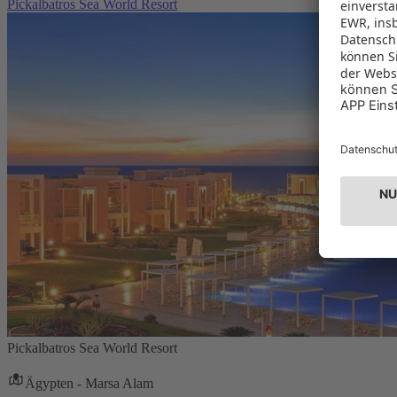
Pickalbatros Sea World Resort
Pickalbatros Sea World Resort
Ägypten - Marsa Alam