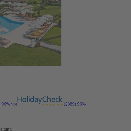
n 96% vor
(2389)
96%
altung