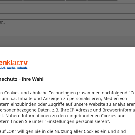
en.
el in einem Paket kombiniert werden – das spart Zeit und Geld. Nutzen 
en!