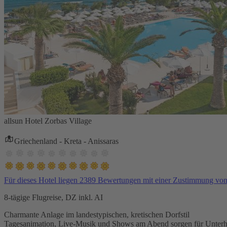
allsun Hotel Zorbas Village
Griechenland - Kreta - Anissaras
Für dieses Hotel liegen 2389 Bewertungen mit einer Zustimmung vo
8-tägige Flugreise, DZ inkl. AI
Charmante Anlage im landestypischen, kretischen Dorfstil
Tagesanimation, Live-Musik und Shows am Abend sorgen für Unterh