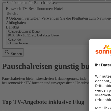
Suchkriterien für Pauschalreisen
Reiseziel/ TV-Bestellnummer/ Hotel
0 Optionen verfügbar. Verwenden Sie die Pfeiltasten zum Navigier
Abflughafen
Beliebig
Reisezeitraum & Dauer
10.08.26 - 10.11.26, Beliebige Dauer
Reisende
2 Erwachsene
Suchen
Pauschalreisen günstig buchen
Pauschalreisen bieten stressfreien Urlaubsgenuss, indem Flug und Hot
bei sonnenklar.TV buchen und unvergessliche Urlaubsmomente erleb
Top TV-Angebote inklusive Flug