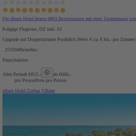
Für dieses Hotel liegen 6893 Bewertungen mit einer Zustimmung vo
8-tägige Flugreise, DZ inkl. AI
Upgrade auf Doppelzimmer Poolblick (Wert: € ca. € 84,- pro Zimmer) 
253504
Bestellnr.:
Pauschalreise
Alter Preis
ab €
833,-
ab €
666,-
pro Person
Preis pro Person
allsun Hotel Zorbas Village