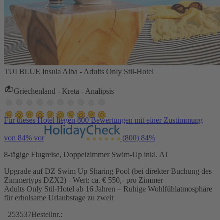
TUI BLUE Insula Alba - Adults Only Stil-Hotel
Griechenland - Kreta - Analipsis
Für dieses Hotel liegen 800 Bewertungen mit einer Zustimmung
von 84% vor
(800)
84%
8-tägige Flugreise, Doppelzimmer Swim-Up inkl. AI
Upgrade auf DZ Swim Up Sharing Pool (bei direkter Buchung des
Zimmertyps DZX2) - Wert: ca. € 550,- pro Zimmer
Adults Only Stil-Hotel ab 16 Jahren – Ruhige Wohlfühlatmosphäre
für erholsame Urlaubstage zu zweit
253537
Bestellnr.: