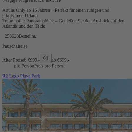
8-tägige Flugreise, DZ inkl. HP
Adults Only ab 16 Jahren – Perfekt für einen ruhigen und
erholsamen Urlaub
Traumhafter Panoramablick – Genießen Sie den Ausblick auf den
Atlantik und den Teide
253538
Bestellnr.:
Pauschalreise
Alter Preis
ab €
999,-
ab €
699,-
pro Person
Preis pro Person
R2 Lago Playa Park