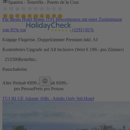
Spanien - Teneriffa - Puerto de la Cruz
Für dieses Hotel liegen 1191 Bewertungen mit einer Zustimmung
von 81% vor
(1191)
81%
8-tägige Flugreise, Doppelzimmer Premium inkl. AI
Kostenfreies Upgrade auf All Inclusive (Wert € 199.- pro Zimmer)
253500
Bestellnr.:
Pauschalreise
Alter Preis
ab €
899,-
ab €
699,-
pro Person
Preis pro Person
TUI BLUE Atlantic Hills - Adults Only Stil-Hotel