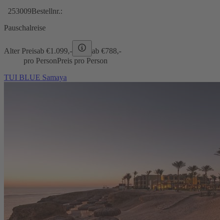
253009
Bestellnr.:
Pauschalreise
Alter Preis
ab €
1.099,-
ab €
788,-
pro Person
Preis pro Person
TUI BLUE Samaya