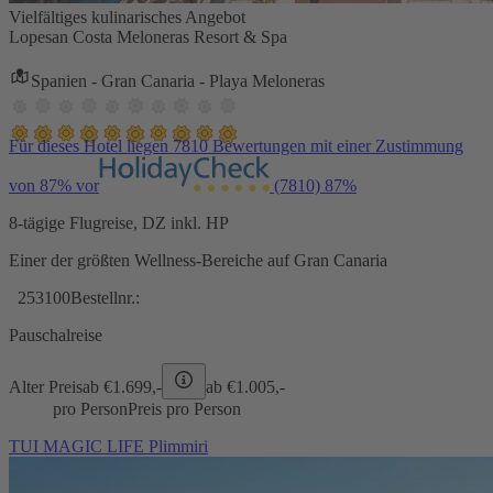
Vielfältiges kulinarisches Angebot
Lopesan Costa Meloneras Resort & Spa
Spanien - Gran Canaria - Playa Meloneras
Für dieses Hotel liegen 7810 Bewertungen mit einer Zustimmung
von 87% vor
(7810)
87%
8-tägige Flugreise, DZ inkl. HP
Einer der größten Wellness-Bereiche auf Gran Canaria
253100
Bestellnr.:
Pauschalreise
Alter Preis
ab €
1.699,-
ab €
1.005,-
pro Person
Preis pro Person
TUI MAGIC LIFE Plimmiri