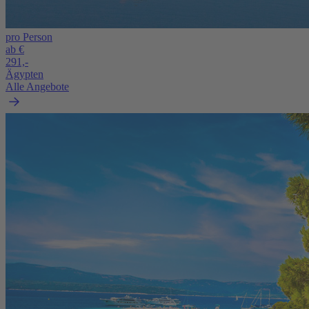
pro Person
ab €
291,-
Ägypten
Alle Angebote