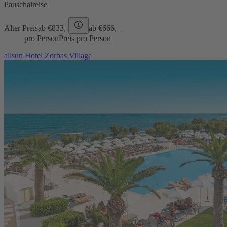
Pauschalreise
Alter Preis
ab €
833,-
ab €
666,-
pro Person
Preis pro Person
allsun Hotel Zorbas Village