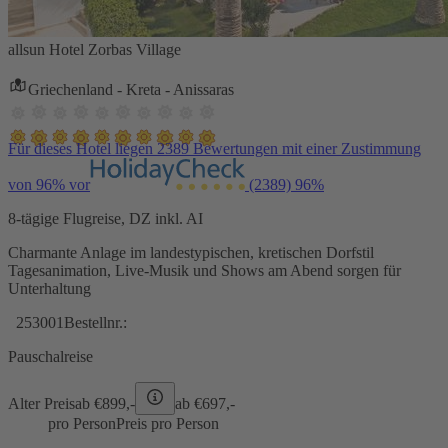
allsun Hotel Zorbas Village
Griechenland - Kreta - Anissaras
Für dieses Hotel liegen 2389 Bewertungen mit einer Zustimmung
von 96% vor
(2389)
96%
8-tägige Flugreise, DZ inkl. AI
Charmante Anlage im landestypischen, kretischen Dorfstil
Tagesanimation, Live-Musik und Shows am Abend sorgen für
Unterhaltung
253001
Bestellnr.:
Pauschalreise
Alter Preis
ab €
899,-
ab €
697,-
pro Person
Preis pro Person