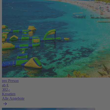
pro Person
ab €
302,-
Kroatien
Alle Angebote