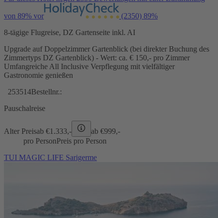
von 89% vor
(2350)
89%
8-tägige Flugreise, DZ Gartenseite inkl. AI
Upgrade auf Doppelzimmer Gartenblick (bei direkter Buchung des
Zimmertyps DZ Gartenblick) - Wert: ca. € 150,- pro Zimmer
Umfangreiche All Inclusive Verpflegung mit vielfältiger
Gastronomie genießen
253514
Bestellnr.:
Pauschalreise
Alter Preis
ab €
1.333,-
ab €
999,-
pro Person
Preis pro Person
TUI MAGIC LIFE Sarigerme