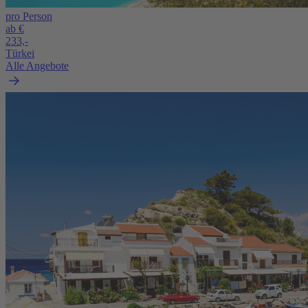
pro Person
ab €
233,-
Türkei
Alle Angebote