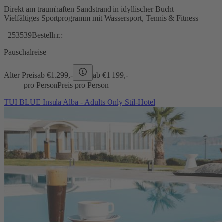
Direkt am traumhaften Sandstrand in idyllischer Bucht
Vielfältiges Sportprogramm mit Wassersport, Tennis & Fitness
253539
Bestellnr.:
Pauschalreise
Alter Preis
ab €
1.299,-
ab €
1.199,-
pro Person
Preis pro Person
TUI BLUE Insula Alba - Adults Only Stil-Hotel