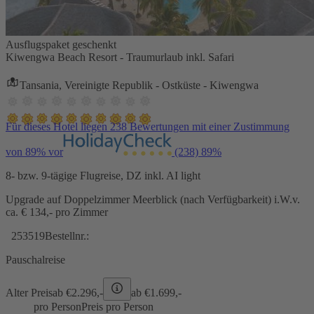
Ausflugspaket geschenkt
Kiwengwa Beach Resort - Traumurlaub inkl. Safari
Tansania, Vereinigte Republik - Ostküste - Kiwengwa
Für dieses Hotel liegen 238 Bewertungen mit einer Zustimmung
von 89% vor
(238)
89%
8- bzw. 9-tägige Flugreise, DZ inkl. AI light
Upgrade auf Doppelzimmer Meerblick (nach Verfügbarkeit) i.W.v.
ca. € 134,- pro Zimmer
253519
Bestellnr.:
Pauschalreise
Alter Preis
ab €
2.296,-
ab €
1.699,-
pro Person
Preis pro Person