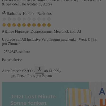
& Spa oder The Abidah by Accra
Barbados -Karibik - Barbados
9-tägige Flugreise, Doppelzimmer Meerblick inkl. AI
Upgrade auf All Inclusive Verpflegung geschenkt - Wert: € 798,-
pro Zimmer
253464
Bestellnr.:
Pauschalreise
Alter Preis
ab €
2.999,-
ab €
1.999,-
pro Person
Preis pro Person