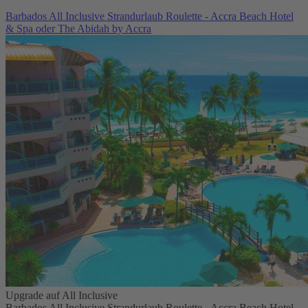
Barbados All Inclusive Strandurlaub Roulette - Accra Beach Hotel
& Spa oder The Abidah by Accra
Upgrade auf All Inclusive
Barbados All Inclusive Strandurlaub Roulette - Accra Beach Hotel