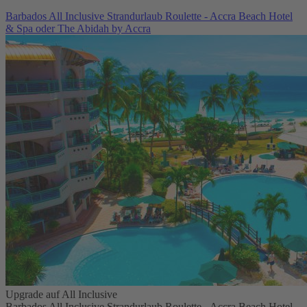
Barbados All Inclusive Strandurlaub Roulette - Accra Beach Hotel
& Spa oder The Abidah by Accra
Upgrade auf All Inclusive
Barbados All Inclusive Strandurlaub Roulette - Accra Beach Hotel