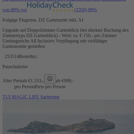
von 89% vor
(2350)
89%
8-tägige Flugreise, DZ Gartenseite inkl. AI
Upgrade auf Doppelzimmer Gartenblick (bei direkter Buchung des
Zimmertyps DZ Gartenblick) - Wert: ca. € 150,- pro Zimmer
Umfangreiche All Inclusive Verpflegung mit vielfältiger
Gastronomie genießen
253514
Bestellnr.:
Pauschalreise
Alter Preis
ab €
1.333,-
ab €
999,-
pro Person
Preis pro Person
TUI MAGIC LIFE Sarigerme