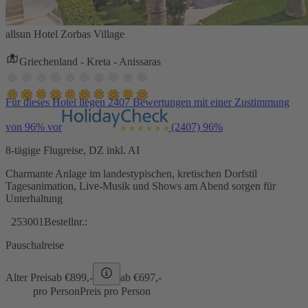
allsun Hotel Zorbas Village
Griechenland - Kreta - Anissaras
Für dieses Hotel liegen 2407 Bewertungen mit einer Zustimmung
von 96% vor
(2407)
96%
8-tägige Flugreise, DZ inkl. AI
Charmante Anlage im landestypischen, kretischen Dorfstil
Tagesanimation, Live-Musik und Shows am Abend sorgen für
Unterhaltung
253001
Bestellnr.:
Pauschalreise
Alter Preis
ab €
899,-
ab €
697,-
pro Person
Preis pro Person