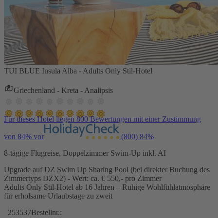
TUI BLUE Insula Alba - Adults Only Stil-Hotel
Griechenland - Kreta - Analipsis
Für dieses Hotel liegen 800 Bewertungen mit einer Zustimmung
von 84% vor
(800)
84%
8-tägige Flugreise, Doppelzimmer Swim-Up inkl. AI
Upgrade auf DZ Swim Up Sharing Pool (bei direkter Buchung des
Zimmertyps DZX2) - Wert: ca. € 550,- pro Zimmer
Adults Only Stil-Hotel ab 16 Jahren – Ruhige Wohlfühlatmosphäre
für erholsame Urlaubstage zu zweit
253537
Bestellnr.: