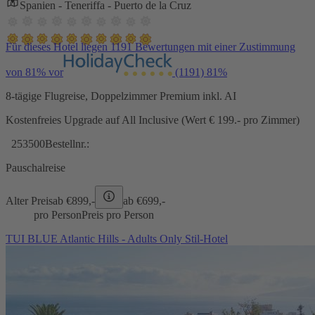
Spanien - Teneriffa - Puerto de la Cruz
Für dieses Hotel liegen 1191 Bewertungen mit einer Zustimmung
von 81% vor
(1191)
81%
8-tägige Flugreise, Doppelzimmer Premium inkl. AI
Kostenfreies Upgrade auf All Inclusive (Wert € 199.- pro Zimmer)
253500
Bestellnr.:
Pauschalreise
Alter Preis
ab €
899,-
ab €
699,-
pro Person
Preis pro Person
TUI BLUE Atlantic Hills - Adults Only Stil-Hotel