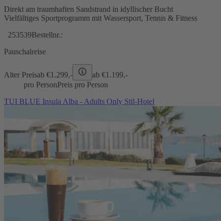
Direkt am traumhaften Sandstrand in idyllischer Bucht
Vielfältiges Sportprogramm mit Wassersport, Tennis & Fitness
253539
Bestellnr.:
Pauschalreise
Alter Preis
ab €
1.299,-
ab €
1.199,-
pro Person
Preis pro Person
TUI BLUE Insula Alba - Adults Only Stil-Hotel