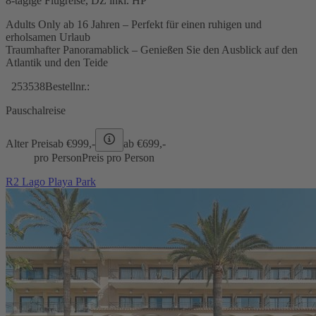
8-tägige Flugreise, DZ inkl. HP
Adults Only ab 16 Jahren – Perfekt für einen ruhigen und
erholsamen Urlaub
Traumhafter Panoramablick – Genießen Sie den Ausblick auf den
Atlantik und den Teide
253538
Bestellnr.:
Pauschalreise
Alter Preis
ab €
999,-
ab €
699,-
pro Person
Preis pro Person
R2 Lago Playa Park