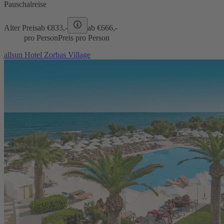
Pauschalreise
Alter Preis
ab €
833,-
ab €
666,-
pro Person
Preis pro Person
allsun Hotel Zorbas Village