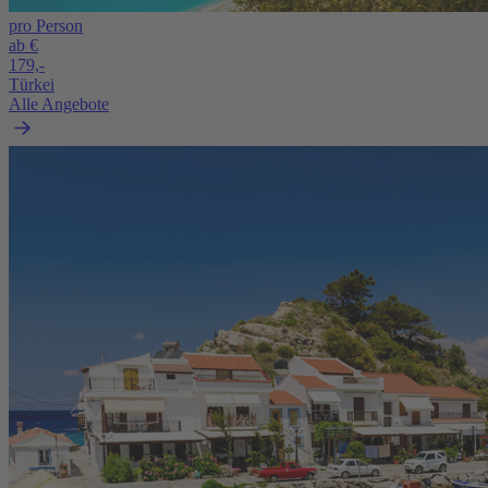
pro Person
ab €
179,-
Türkei
Alle Angebote