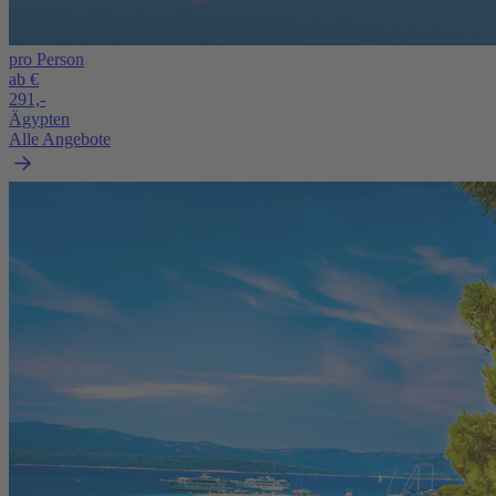
pro Person
ab €
291,-
Ägypten
Alle Angebote