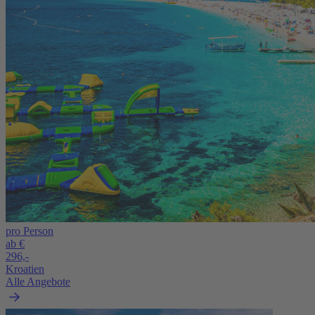
pro Person
ab €
296,-
Kroatien
Alle Angebote