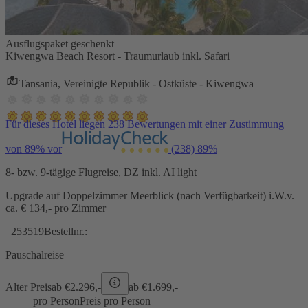
Ausflugspaket geschenkt
Kiwengwa Beach Resort - Traumurlaub inkl. Safari
Tansania, Vereinigte Republik - Ostküste - Kiwengwa
Für dieses Hotel liegen 238 Bewertungen mit einer Zustimmung
von 89% vor
(238)
89%
8- bzw. 9-tägige Flugreise, DZ inkl. AI light
Upgrade auf Doppelzimmer Meerblick (nach Verfügbarkeit) i.W.v.
ca. € 134,- pro Zimmer
253519
Bestellnr.:
Pauschalreise
Alter Preis
ab €
2.296,-
ab €
1.699,-
pro Person
Preis pro Person