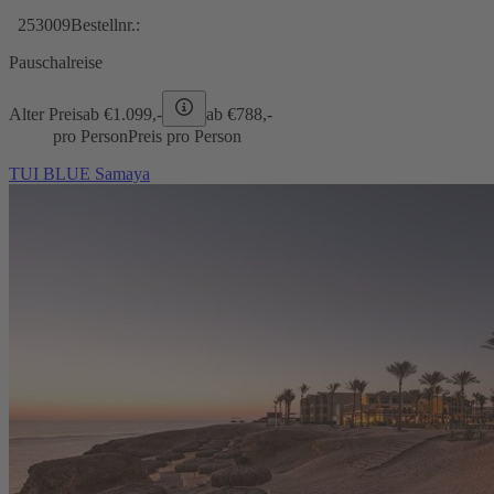
253009
Bestellnr.:
Pauschalreise
Alter Preis
ab €
1.099,-
ab €
788,-
pro Person
Preis pro Person
TUI BLUE Samaya