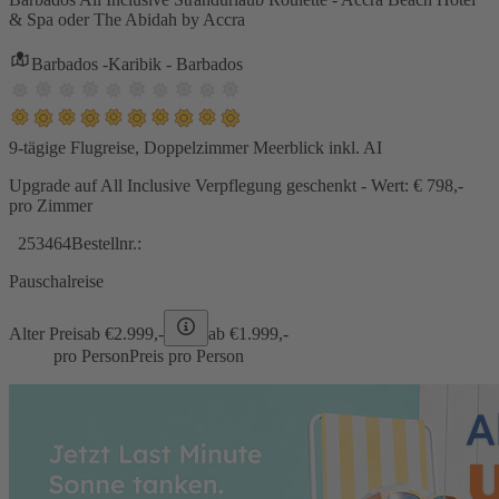
& Spa oder The Abidah by Accra
Barbados -Karibik - Barbados
9-tägige Flugreise, Doppelzimmer Meerblick inkl. AI
Upgrade auf All Inclusive Verpflegung geschenkt - Wert: € 798,-
pro Zimmer
253464
Bestellnr.:
Pauschalreise
Alter Preis
ab €
2.999,-
ab €
1.999,-
pro Person
Preis pro Person