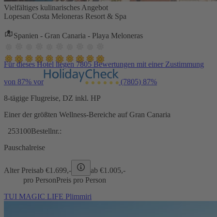
Vielfältiges kulinarisches Angebot
Lopesan Costa Meloneras Resort & Spa
Spanien - Gran Canaria - Playa Meloneras
Für dieses Hotel liegen 7805 Bewertungen mit einer Zustimmung
von 87% vor
(7805)
87%
8-tägige Flugreise, DZ inkl. HP
Einer der größten Wellness-Bereiche auf Gran Canaria
253100
Bestellnr.:
Pauschalreise
Alter Preis
ab €
1.699,-
ab €
1.005,-
pro Person
Preis pro Person
TUI MAGIC LIFE Plimmiri