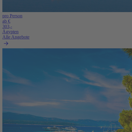
pro Person
ab €
303,-
Ägypten
Alle Angebote