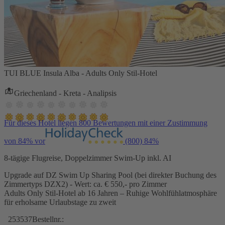
TUI BLUE Insula Alba - Adults Only Stil-Hotel
Griechenland - Kreta - Analipsis
Für dieses Hotel liegen 800 Bewertungen mit einer Zustimmung
von 84% vor
(800)
84%
8-tägige Flugreise, Doppelzimmer Swim-Up inkl. AI
Upgrade auf DZ Swim Up Sharing Pool (bei direkter Buchung des
Zimmertyps DZX2) - Wert: ca. € 550,- pro Zimmer
Adults Only Stil-Hotel ab 16 Jahren – Ruhige Wohlfühlatmosphäre
für erholsame Urlaubstage zu zweit
253537
Bestellnr.: