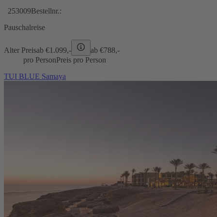
253009
Bestellnr.:
Pauschalreise
Alter Preis
ab €
1.099,-
ab €
788,-
pro Person
Preis pro Person
TUI BLUE Samaya