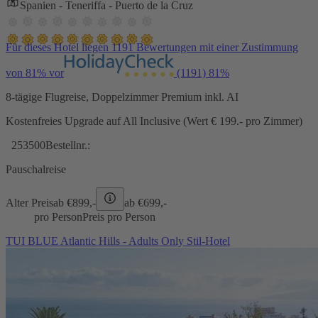
Spanien - Teneriffa - Puerto de la Cruz
Für dieses Hotel liegen 1191 Bewertungen mit einer Zustimmung
von 81% vor
(1191)
81%
8-tägige Flugreise, Doppelzimmer Premium inkl. AI
Kostenfreies Upgrade auf All Inclusive (Wert € 199.- pro Zimmer)
253500
Bestellnr.:
Pauschalreise
Alter Preis
ab €
899,-
ab €
699,-
pro Person
Preis pro Person
TUI BLUE Atlantic Hills - Adults Only Stil-Hotel