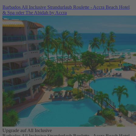
Barbados All Inclusive Strandurlaub Roulette - Accra Beach Hotel
& Spa oder The Abidah by Accra
Upgrade auf All Inclusive
Barbados All Inclusive Strandurlaub Roulette - Accra Beach Hotel