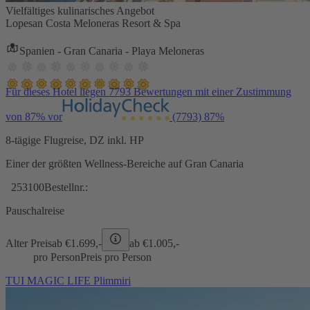
Vielfältiges kulinarisches Angebot
Lopesan Costa Meloneras Resort & Spa
Spanien - Gran Canaria - Playa Meloneras
Für dieses Hotel liegen 7793 Bewertungen mit einer Zustimmung
von 87% vor
(7793)
87%
8-tägige Flugreise, DZ inkl. HP
Einer der größten Wellness-Bereiche auf Gran Canaria
253100
Bestellnr.:
Pauschalreise
Alter Preis
ab €
1.699,-
ab €
1.005,-
pro Person
Preis pro Person
TUI MAGIC LIFE Plimmiri