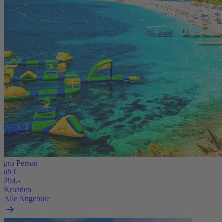
pro Person
ab €
294,-
Kroatien
Alle Angebote