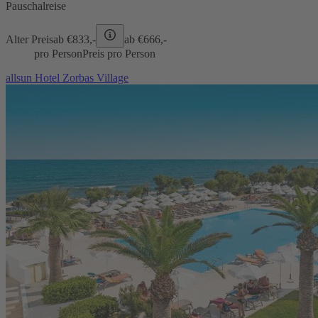
Pauschalreise
Alter Preis
ab €
833,-
ab €
666,-
pro Person
Preis pro Person
allsun Hotel Zorbas Village