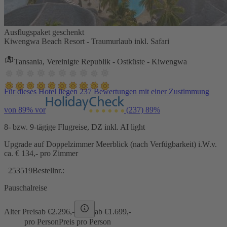
Ausflugspaket geschenkt
Kiwengwa Beach Resort - Traumurlaub inkl. Safari
Tansania, Vereinigte Republik - Ostküste - Kiwengwa
Für dieses Hotel liegen 237 Bewertungen mit einer Zustimmung
von 89% vor
(237)
89%
8- bzw. 9-tägige Flugreise, DZ inkl. AI light
Upgrade auf Doppelzimmer Meerblick (nach Verfügbarkeit) i.W.v.
ca. € 134,- pro Zimmer
253519
Bestellnr.:
Pauschalreise
Alter Preis
ab €
2.296,-
ab €
1.699,-
pro Person
Preis pro Person