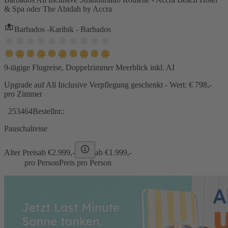
& Spa oder The Abidah by Accra
Barbados -Karibik - Barbados
9-tägige Flugreise, Doppelzimmer Meerblick inkl. AI
Upgrade auf All Inclusive Verpflegung geschenkt - Wert: € 798,-
pro Zimmer
253464
Bestellnr.:
Pauschalreise
Alter Preis
ab €
2.999,-
ab €
1.999,-
pro Person
Preis pro Person