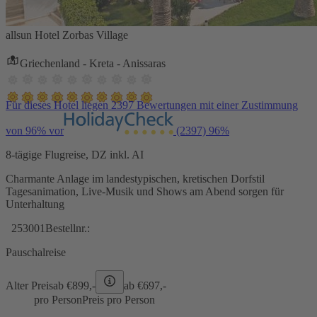
allsun Hotel Zorbas Village
Griechenland - Kreta - Anissaras
Für dieses Hotel liegen 2397 Bewertungen mit einer Zustimmung
von 96% vor
(2397)
96%
8-tägige Flugreise, DZ inkl. AI
Charmante Anlage im landestypischen, kretischen Dorfstil
Tagesanimation, Live-Musik und Shows am Abend sorgen für
Unterhaltung
253001
Bestellnr.:
Pauschalreise
Alter Preis
ab €
899,-
ab €
697,-
pro Person
Preis pro Person