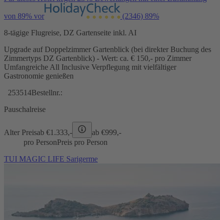
von 89% vor
(2346)
89%
8-tägige Flugreise, DZ Gartenseite inkl. AI
Upgrade auf Doppelzimmer Gartenblick (bei direkter Buchung des
Zimmertyps DZ Gartenblick) - Wert: ca. € 150,- pro Zimmer
Umfangreiche All Inclusive Verpflegung mit vielfältiger
Gastronomie genießen
253514
Bestellnr.:
Pauschalreise
Alter Preis
ab €
1.333,-
ab €
999,-
pro Person
Preis pro Person
TUI MAGIC LIFE Sarigerme