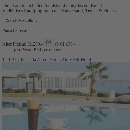
Direkt am traumhaften Sandstrand in idyllischer Bucht
Vielfältiges Sportprogramm mit Wassersport, Tennis & Fitness
253539
Bestellnr.:
Pauschalreise
Alter Preis
ab €
1.299,-
ab €
1.199,-
pro Person
Preis pro Person
TUI BLUE Insula Alba - Adults Only Stil-Hotel