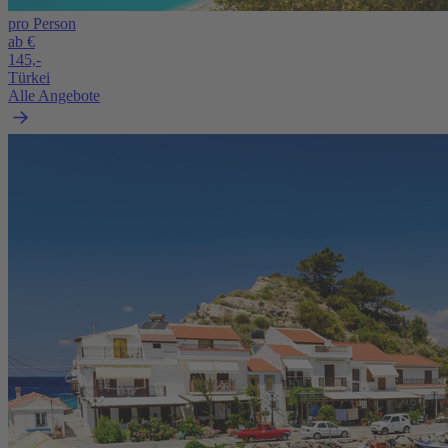
pro Person
ab €
145,-
Türkei
Alle Angebote