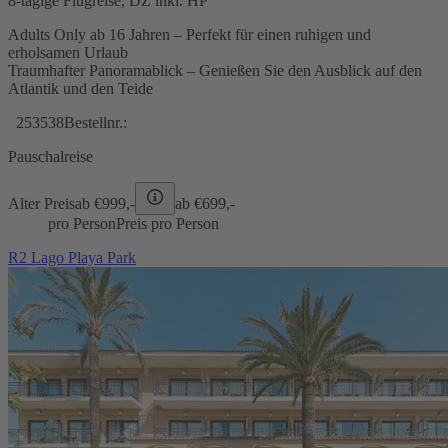
8-tägige Flugreise, DZ inkl. HP
Adults Only ab 16 Jahren – Perfekt für einen ruhigen und
erholsamen Urlaub
Traumhafter Panoramablick – Genießen Sie den Ausblick auf den
Atlantik und den Teide
253538
Bestellnr.:
Pauschalreise
Alter Preis
ab €
999,-
ab €
699,-
pro Person
Preis pro Person
R2 Lago Playa Park