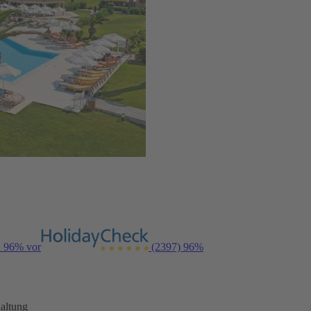
n 96% vor
(2397)
96%
altung