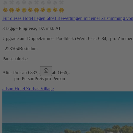
Für dieses Hotel liegen 6893 Bewertungen mit einer Zustimmung vo
8-tägige Flugreise, DZ inkl. AI
Upgrade auf Doppelzimmer Poolblick (Wert: € ca. € 84,- pro Zimmer) 
253504
Bestellnr.:
Pauschalreise
Alter Preis
ab €
833,-
ab €
666,-
pro Person
Preis pro Person
allsun Hotel Zorbas Village