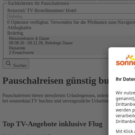
Suchkriterien für Pauschalreisen
Reiseziel/ TV-Bestellnummer/ Hotel
0 Optionen verfügbar. Verwenden Sie die Pfeiltasten zum Navigier
Abflughafen
Beliebig
Reisezeitraum & Dauer
09.08.26 - 09.11.26, Beliebige Dauer
Reisende
2 Erwachsene
Suchen
Pauschalreisen günstig buchen
Pauschalreisen bieten stressfreien Urlaubsgenuss, indem Flug und Hot
bei sonnenklar.TV buchen und unvergessliche Urlaubsmomente erleb
Top TV-Angebote inklusive Flug