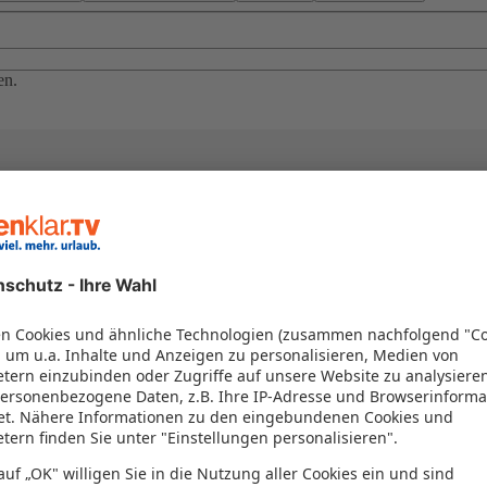
en.
el in einem Paket kombiniert werden – das spart Zeit und Geld. Nutzen 
en!