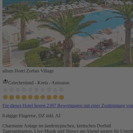
allsun Hotel Zorbas Village
Griechenland - Kreta - Anissaras
Für dieses Hotel liegen 2397 Bewertungen mit einer Zustimmung vo
8-tägige Flugreise, DZ inkl. AI
Charmante Anlage im landestypischen, kretischen Dorfstil
Tagesanimation, Live-Musik und Shows am Abend sorgen für Unterh