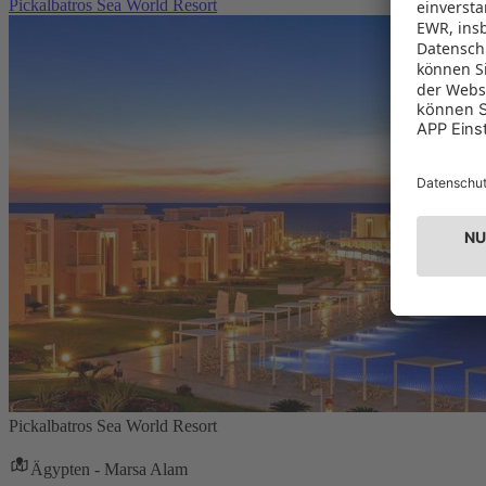
Pickalbatros Sea World Resort
Pickalbatros Sea World Resort
Ägypten - Marsa Alam