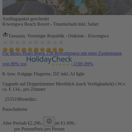
Ausflugspaket geschenkt
Kiwengwa Beach Resort - Traumurlaub inkl. Safari
Tansania, Vereinigte Republik - Ostküste - Kiwengwa
Für dieses Hotel liegen 238 Bewertungen mit einer Zustimmung
von 89% vor
(238)
89%
8- bzw. 9-tägige Flugreise, DZ inkl. AI light
Upgrade auf Doppelzimmer Meerblick (nach Verfügbarkeit) i.W.v.
ca. € 134,- pro Zimmer
253519
Bestellnr.:
Pauschalreise
Alter Preis
ab €
2.296,-
ab €
1.699,-
pro Person
Preis pro Person