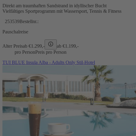
Direkt am traumhaften Sandstrand in idyllischer Bucht
Vielfältiges Sportprogramm mit Wassersport, Tennis & Fitness
253539
Bestellnr.:
Pauschalreise
Alter Preis
ab €
1.299,-
ab €
1.199,-
pro Person
Preis pro Person
TUI BLUE Insula Alba - Adults Only Stil-Hotel