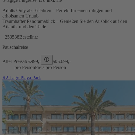
8-tägige Flugreise, DZ inkl. HP
Adults Only ab 16 Jahren – Perfekt für einen ruhigen und
erholsamen Urlaub
Traumhafter Panoramablick – Genießen Sie den Ausblick auf den
Atlantik und den Teide
253538
Bestellnr.:
Pauschalreise
Alter Preis
ab €
999,-
ab €
699,-
pro Person
Preis pro Person
R2 Lago Playa Park