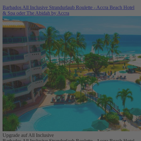
Barbados All Inclusive Strandurlaub Roulette - Accra Beach Hotel
& Spa oder The Abidah by Accra
Upgrade auf All Inclusive
Barbados All Inclusive Strandurlaub Roulette - Accra Beach Hotel