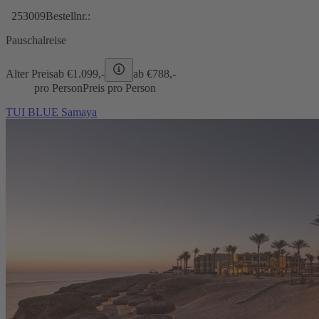
253009
Bestellnr.:
Pauschalreise
Alter Preis
ab €
1.099,-
ab €
788,-
pro Person
Preis pro Person
TUI BLUE Samaya