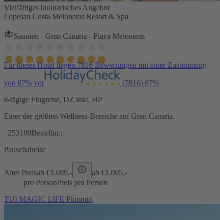
Vielfältiges kulinarisches Angebot
Lopesan Costa Meloneras Resort & Spa
Spanien - Gran Canaria - Playa Meloneras
Für dieses Hotel liegen 7816 Bewertungen mit einer Zustimmung
von 87% vor
(7816)
87%
8-tägige Flugreise, DZ inkl. HP
Einer der größten Wellness-Bereiche auf Gran Canaria
253100
Bestellnr.:
Pauschalreise
Alter Preis
ab €
1.699,-
ab €
1.005,-
pro Person
Preis pro Person
TUI MAGIC LIFE Plimmiri