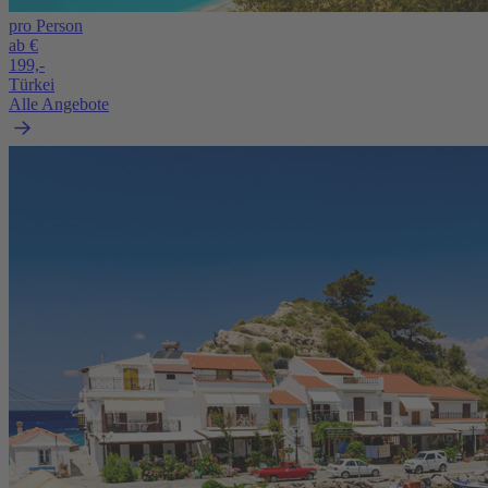
pro Person
ab €
199,-
Türkei
Alle Angebote