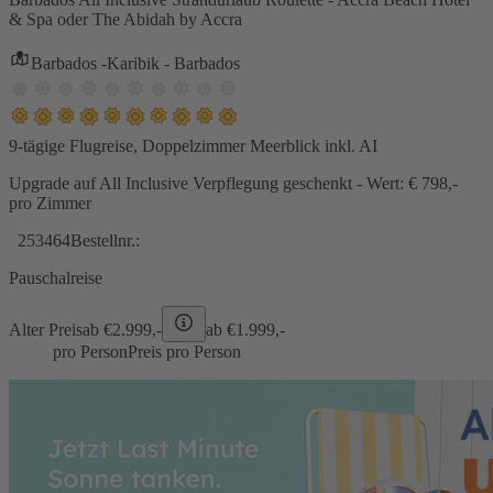
& Spa oder The Abidah by Accra
Barbados -Karibik - Barbados
9-tägige Flugreise, Doppelzimmer Meerblick inkl. AI
Upgrade auf All Inclusive Verpflegung geschenkt - Wert: € 798,-
pro Zimmer
253464
Bestellnr.:
Pauschalreise
Alter Preis
ab €
2.999,-
ab €
1.999,-
pro Person
Preis pro Person