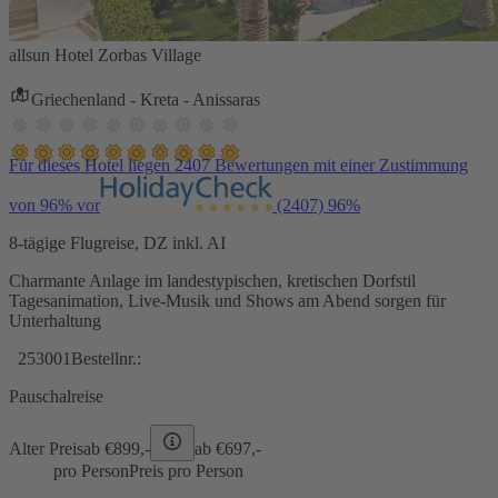
allsun Hotel Zorbas Village
Griechenland - Kreta - Anissaras
Für dieses Hotel liegen 2407 Bewertungen mit einer Zustimmung
von 96% vor
(2407)
96%
8-tägige Flugreise, DZ inkl. AI
Charmante Anlage im landestypischen, kretischen Dorfstil
Tagesanimation, Live-Musik und Shows am Abend sorgen für
Unterhaltung
253001
Bestellnr.:
Pauschalreise
Alter Preis
ab €
899,-
ab €
697,-
pro Person
Preis pro Person