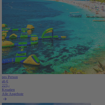
pro Person
ab €
223,-
Kroatien
Alle Angebote