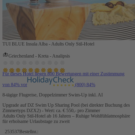
TUI BLUE Insula Alba - Adults Only Stil-Hotel
Griechenland - Kreta - Analipsis
Für dieses Hotel liegen 800 Bewertungen mit einer Zustimmung
von 84% vor
(800)
84%
8-tägige Flugreise, Doppelzimmer Swim-Up inkl. AI
Upgrade auf DZ Swim Up Sharing Pool (bei direkter Buchung des
Zimmertyps DZX2) - Wert: ca. € 550,- pro Zimmer
Adults Only Stil-Hotel ab 16 Jahren – Ruhige Wohlfühlatmosphäre
für erholsame Urlaubstage zu zweit
253537
Bestellnr.: