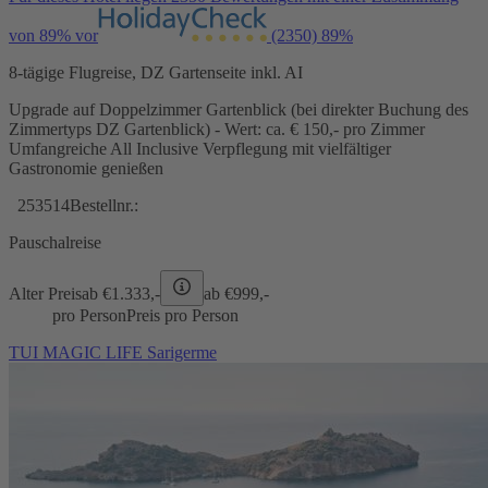
von 89% vor
(2350)
89%
8-tägige Flugreise, DZ Gartenseite inkl. AI
Upgrade auf Doppelzimmer Gartenblick (bei direkter Buchung des
Zimmertyps DZ Gartenblick) - Wert: ca. € 150,- pro Zimmer
Umfangreiche All Inclusive Verpflegung mit vielfältiger
Gastronomie genießen
253514
Bestellnr.:
Pauschalreise
Alter Preis
ab €
1.333,-
ab €
999,-
pro Person
Preis pro Person
TUI MAGIC LIFE Sarigerme