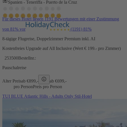
Spanien - Teneriffa - Puerto de la Cruz
Für dieses Hotel liegen 1191 Bewertungen mit einer Zustimmung
von 81% vor
(1191)
81%
8-tägige Flugreise, Doppelzimmer Premium inkl. AI
Kostenfreies Upgrade auf All Inclusive (Wert € 199.- pro Zimmer)
253500
Bestellnr.:
Pauschalreise
Alter Preis
ab €
899,-
ab €
699,-
pro Person
Preis pro Person
TUI BLUE Atlantic Hills - Adults Only Stil-Hotel