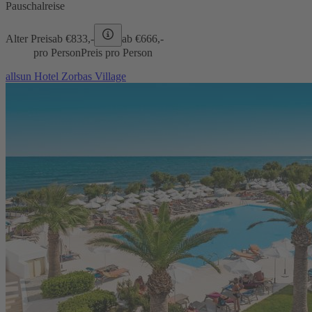
Pauschalreise
Alter Preis
ab €
833,-
ab €
666,-
pro Person
Preis pro Person
allsun Hotel Zorbas Village