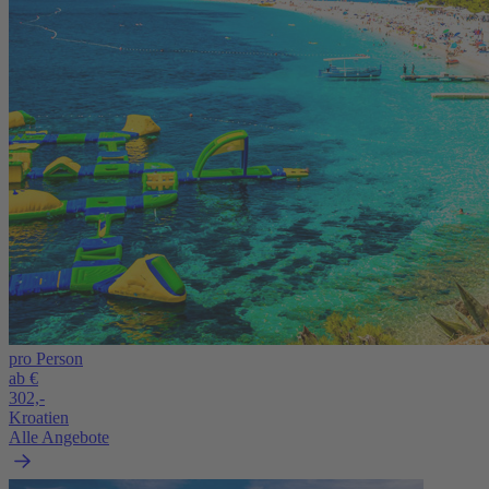
pro Person
ab €
302,-
Kroatien
Alle Angebote