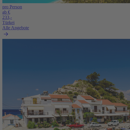
pro Person
ab €
233,-
Türkei
Alle Angebote