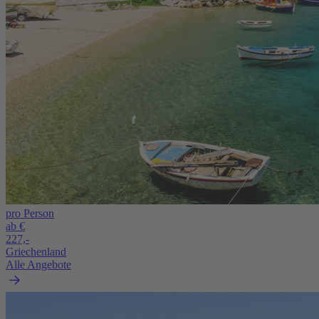
pro Person
ab €
227,-
Griechenland
Alle Angebote