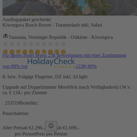
Ausflugspaket geschenkt
Kiwengwa Beach Resort - Traumurlaub inkl. Safari
Tansania, Vereinigte Republik - Ostküste - Kiwengwa
Für dieses Hotel liegen 238 Bewertungen mit einer Zustimmung
von 89% vor
(238)
89%
8- bzw. 9-tägige Flugreise, DZ inkl. AI light
Upgrade auf Doppelzimmer Meerblick (nach Verfügbarkeit) i.W.v.
ca. € 134,- pro Zimmer
253519
Bestellnr.:
Pauschalreise
Alter Preis
ab €
2.296,-
ab €
1.699,-
pro Person
Preis pro Person