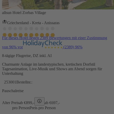
allsun Hotel Zorbas Village
Griechenland - Kreta - Anissaras
Für dieses Hotel liegen 2389 Bewertungen mit einer Zustimmung
von 96% vor
(2389)
96%
8-tägige Flugreise, DZ inkl. AI
Charmante Anlage im landestypischen, kretischen Dorfstil
Tagesanimation, Live-Musik und Shows am Abend sorgen für
Unterhaltung
253001
Bestellnr.:
Pauschalreise
Alter Preis
ab €
899,-
ab €
697,-
pro Person
Preis pro Person