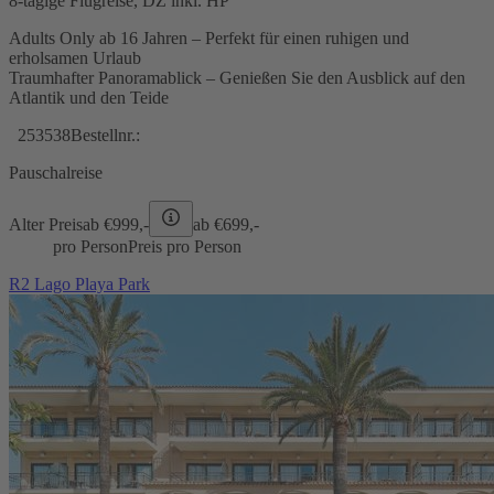
8-tägige Flugreise, DZ inkl. HP
Adults Only ab 16 Jahren – Perfekt für einen ruhigen und
erholsamen Urlaub
Traumhafter Panoramablick – Genießen Sie den Ausblick auf den
Atlantik und den Teide
253538
Bestellnr.:
Pauschalreise
Alter Preis
ab €
999,-
ab €
699,-
pro Person
Preis pro Person
R2 Lago Playa Park