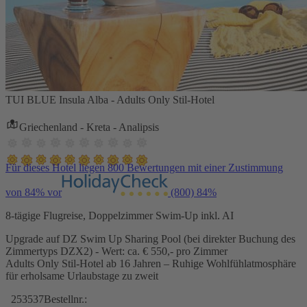
TUI BLUE Insula Alba - Adults Only Stil-Hotel
Griechenland - Kreta - Analipsis
Für dieses Hotel liegen 800 Bewertungen mit einer Zustimmung
von 84% vor
(800)
84%
8-tägige Flugreise, Doppelzimmer Swim-Up inkl. AI
Upgrade auf DZ Swim Up Sharing Pool (bei direkter Buchung des
Zimmertyps DZX2) - Wert: ca. € 550,- pro Zimmer
Adults Only Stil-Hotel ab 16 Jahren – Ruhige Wohlfühlatmosphäre
für erholsame Urlaubstage zu zweit
253537
Bestellnr.: