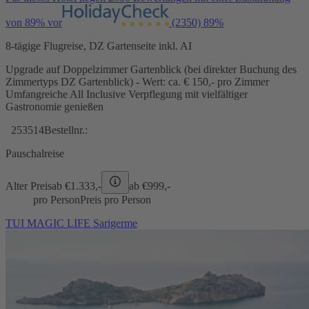
von 89% vor
(2350)
89%
8-tägige Flugreise, DZ Gartenseite inkl. AI
Upgrade auf Doppelzimmer Gartenblick (bei direkter Buchung des
Zimmertyps DZ Gartenblick) - Wert: ca. € 150,- pro Zimmer
Umfangreiche All Inclusive Verpflegung mit vielfältiger
Gastronomie genießen
253514
Bestellnr.:
Pauschalreise
Alter Preis
ab €
1.333,-
ab €
999,-
pro Person
Preis pro Person
TUI MAGIC LIFE Sarigerme