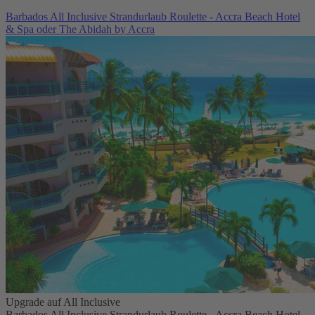
Barbados All Inclusive Strandurlaub Roulette - Accra Beach Hotel
& Spa oder The Abidah by Accra
Upgrade auf All Inclusive
Barbados All Inclusive Strandurlaub Roulette - Accra Beach Hotel