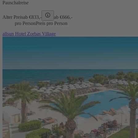
Pauschalreise
Alter Preis
ab €
833,-
ab €
666,-
pro Person
Preis pro Person
allsun Hotel Zorbas Village