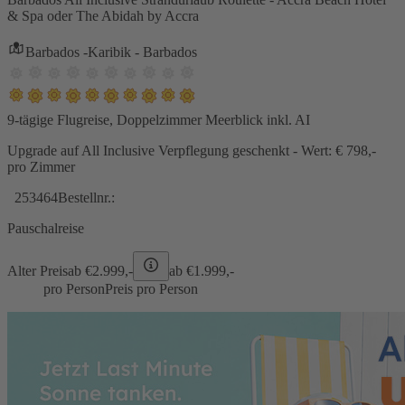
& Spa oder The Abidah by Accra
Barbados -Karibik - Barbados
9-tägige Flugreise, Doppelzimmer Meerblick inkl. AI
Upgrade auf All Inclusive Verpflegung geschenkt - Wert: € 798,-
pro Zimmer
253464
Bestellnr.:
Pauschalreise
Alter Preis
ab €
2.999,-
ab €
1.999,-
pro Person
Preis pro Person