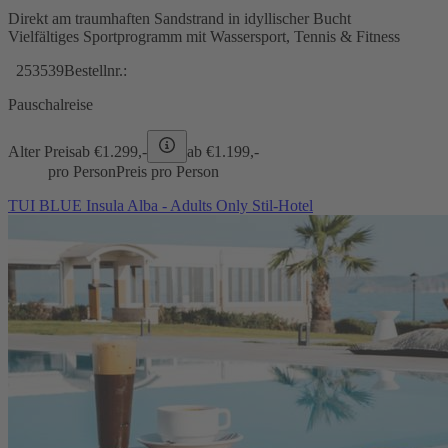
Direkt am traumhaften Sandstrand in idyllischer Bucht
Vielfältiges Sportprogramm mit Wassersport, Tennis & Fitness
253539
Bestellnr.:
Pauschalreise
Alter Preis
ab €
1.299,-
ab €
1.199,-
pro Person
Preis pro Person
TUI BLUE Insula Alba - Adults Only Stil-Hotel