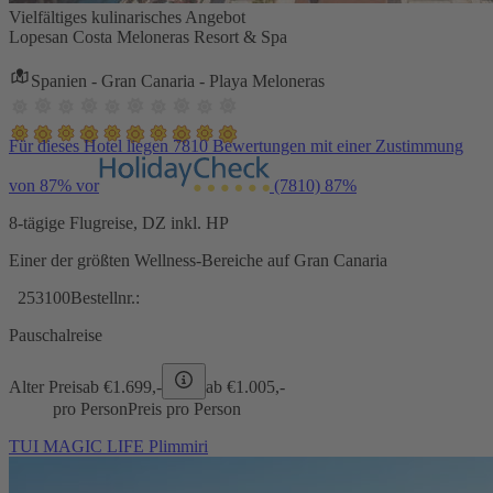
Vielfältiges kulinarisches Angebot
Lopesan Costa Meloneras Resort & Spa
Spanien - Gran Canaria - Playa Meloneras
Für dieses Hotel liegen 7810 Bewertungen mit einer Zustimmung
von 87% vor
(7810)
87%
8-tägige Flugreise, DZ inkl. HP
Einer der größten Wellness-Bereiche auf Gran Canaria
253100
Bestellnr.:
Pauschalreise
Alter Preis
ab €
1.699,-
ab €
1.005,-
pro Person
Preis pro Person
TUI MAGIC LIFE Plimmiri