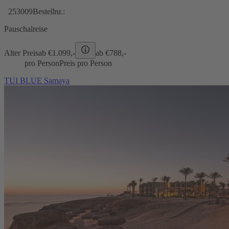
253009
Bestellnr.:
Pauschalreise
Alter Preis
ab €
1.099,-
ab €
788,-
pro Person
Preis pro Person
TUI BLUE Samaya