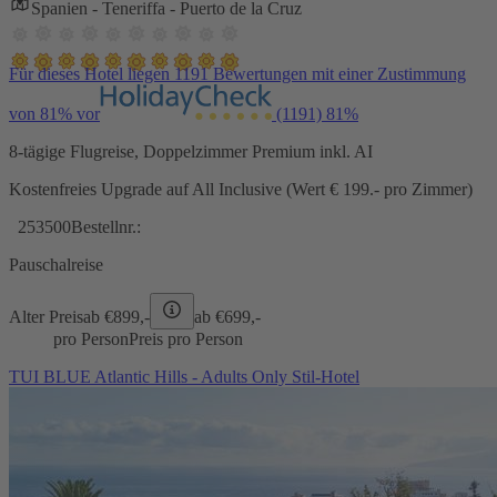
Spanien - Teneriffa - Puerto de la Cruz
Für dieses Hotel liegen 1191 Bewertungen mit einer Zustimmung
von 81% vor
(1191)
81%
8-tägige Flugreise, Doppelzimmer Premium inkl. AI
Kostenfreies Upgrade auf All Inclusive (Wert € 199.- pro Zimmer)
253500
Bestellnr.:
Pauschalreise
Alter Preis
ab €
899,-
ab €
699,-
pro Person
Preis pro Person
TUI BLUE Atlantic Hills - Adults Only Stil-Hotel