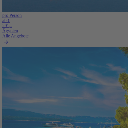
pro Person
ab €
291,-
Ägypten
Alle Angebote