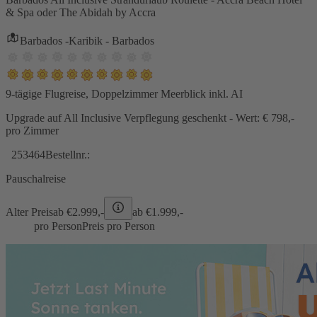
& Spa oder The Abidah by Accra
Barbados -Karibik - Barbados
9-tägige Flugreise, Doppelzimmer Meerblick inkl. AI
Upgrade auf All Inclusive Verpflegung geschenkt - Wert: € 798,-
pro Zimmer
253464
Bestellnr.:
Pauschalreise
Alter Preis
ab €
2.999,-
ab €
1.999,-
pro Person
Preis pro Person