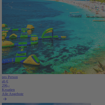
pro Person
ab €
296,-
Kroatien
Alle Angebote