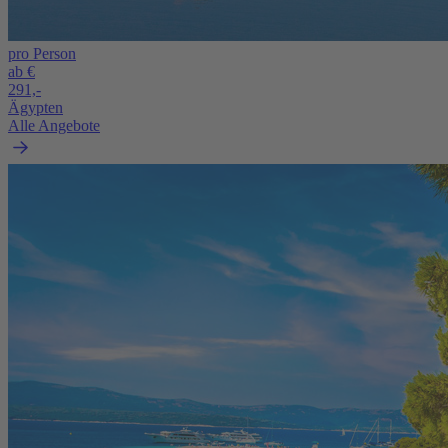
pro Person
ab €
291,-
Ägypten
Alle Angebote