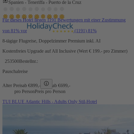
Spanien - Teneriffa - Puerto de la Cruz
Für dieses Hotel liegen 1191 Bewertungen mit einer Zustimmung
von 81% vor
(1191)
81%
8-tägige Flugreise, Doppelzimmer Premium inkl. AI
Kostenfreies Upgrade auf All Inclusive (Wert € 199.- pro Zimmer)
253500
Bestellnr.:
Pauschalreise
Alter Preis
ab €
899,-
ab €
699,-
pro Person
Preis pro Person
TUI BLUE Atlantic Hills - Adults Only Stil-Hotel