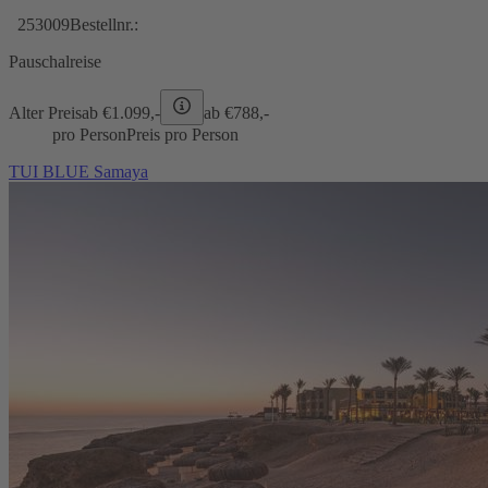
253009
Bestellnr.:
Pauschalreise
Alter Preis
ab €
1.099,-
ab €
788,-
pro Person
Preis pro Person
TUI BLUE Samaya