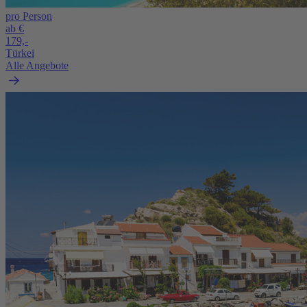
pro Person
ab €
179,-
Türkei
Alle Angebote