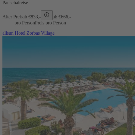
Pauschalreise
Alter Preis
ab €
833,-
ab €
666,-
pro Person
Preis pro Person
allsun Hotel Zorbas Village