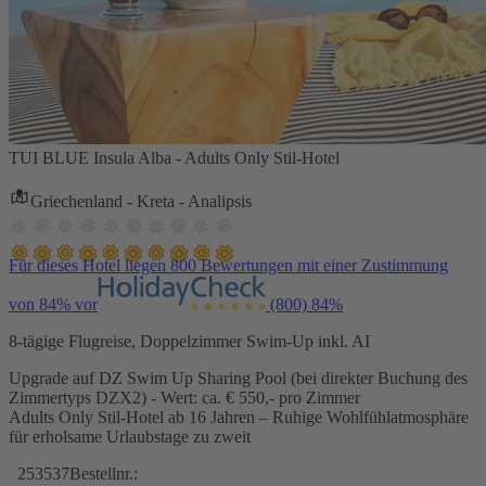
TUI BLUE Insula Alba - Adults Only Stil-Hotel
Griechenland - Kreta - Analipsis
Für dieses Hotel liegen 800 Bewertungen mit einer Zustimmung
von 84% vor
(800)
84%
8-tägige Flugreise, Doppelzimmer Swim-Up inkl. AI
Upgrade auf DZ Swim Up Sharing Pool (bei direkter Buchung des
Zimmertyps DZX2) - Wert: ca. € 550,- pro Zimmer
Adults Only Stil-Hotel ab 16 Jahren – Ruhige Wohlfühlatmosphäre
für erholsame Urlaubstage zu zweit
253537
Bestellnr.: