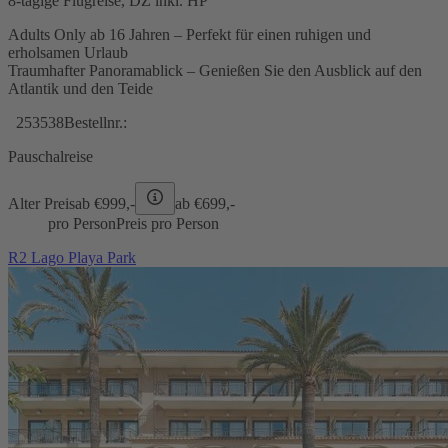
8-tägige Flugreise, DZ inkl. HP
Adults Only ab 16 Jahren – Perfekt für einen ruhigen und
erholsamen Urlaub
Traumhafter Panoramablick – Genießen Sie den Ausblick auf den
Atlantik und den Teide
253538
Bestellnr.:
Pauschalreise
Alter Preis
ab €
999,-
ab €
699,-
pro Person
Preis pro Person
R2 Lago Playa Park