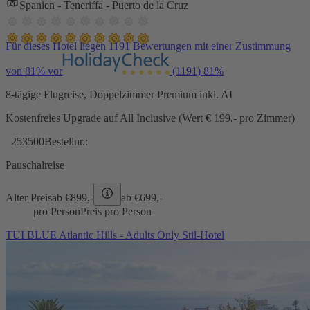
Spanien - Teneriffa - Puerto de la Cruz
Für dieses Hotel liegen 1191 Bewertungen mit einer Zustimmung
von 81% vor
(1191)
81%
8-tägige Flugreise, Doppelzimmer Premium inkl. AI
Kostenfreies Upgrade auf All Inclusive (Wert € 199.- pro Zimmer)
253500
Bestellnr.:
Pauschalreise
Alter Preis
ab €
899,-
ab €
699,-
pro Person
Preis pro Person
TUI BLUE Atlantic Hills - Adults Only Stil-Hotel