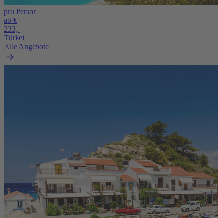
pro Person
ab €
233,-
Türkei
Alle Angebote