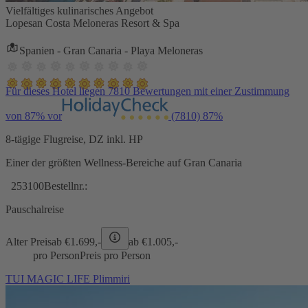
Vielfältiges kulinarisches Angebot
Lopesan Costa Meloneras Resort & Spa
Spanien - Gran Canaria - Playa Meloneras
Für dieses Hotel liegen 7810 Bewertungen mit einer Zustimmung
von 87% vor
(7810)
87%
8-tägige Flugreise, DZ inkl. HP
Einer der größten Wellness-Bereiche auf Gran Canaria
253100
Bestellnr.:
Pauschalreise
Alter Preis
ab €
1.699,-
ab €
1.005,-
pro Person
Preis pro Person
TUI MAGIC LIFE Plimmiri