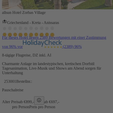
allsun Hotel Zorbas Village
Griechenland - Kreta - Anissaras
Für dieses Hotel liegen 2389 Bewertungen mit einer Zustimmung
von 96% vor
(2389)
96%
8-tägige Flugreise, DZ inkl. AI
Charmante Anlage im landestypischen, kretischen Dorfstil
Tagesanimation, Live-Musik und Shows am Abend sorgen für
Unterhaltung
253001
Bestellnr.:
Pauschalreise
Alter Preis
ab €
899,-
ab €
697,-
pro Person
Preis pro Person