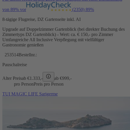
von 89% vor
(2350)
89%
8-tägige Flugreise, DZ Gartenseite inkl. AI
Upgrade auf Doppelzimmer Gartenblick (bei direkter Buchung des
Zimmertyps DZ Gartenblick) - Wert: ca. € 150,- pro Zimmer
Umfangreiche All Inclusive Verpflegung mit vielfältiger
Gastronomie genießen
253514
Bestellnr.:
Pauschalreise
Alter Preis
ab €
1.333,-
ab €
999,-
pro Person
Preis pro Person
TUI MAGIC LIFE Sarigerme