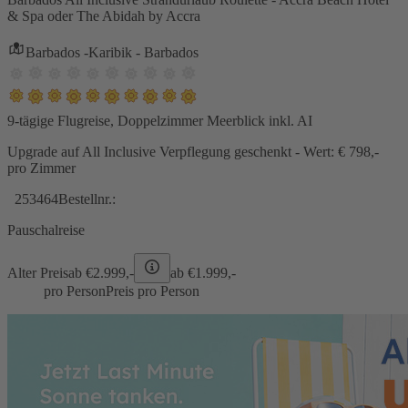
& Spa oder The Abidah by Accra
Barbados -Karibik - Barbados
9-tägige Flugreise, Doppelzimmer Meerblick inkl. AI
Upgrade auf All Inclusive Verpflegung geschenkt - Wert: € 798,-
pro Zimmer
253464
Bestellnr.:
Pauschalreise
Alter Preis
ab €
2.999,-
ab €
1.999,-
pro Person
Preis pro Person