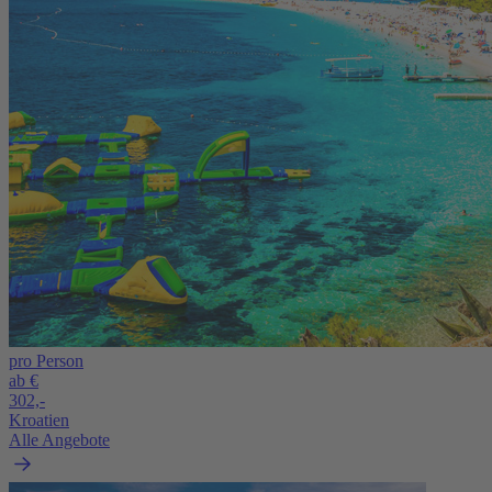
pro Person
ab €
302,-
Kroatien
Alle Angebote