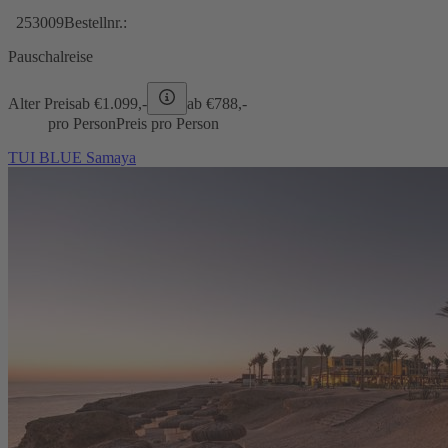
253009
Bestellnr.:
Pauschalreise
Alter Preis
ab €
1.099,-
ab €
788,-
pro Person
Preis pro Person
TUI BLUE Samaya