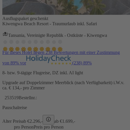
Ausflugspaket geschenkt
Kiwengwa Beach Resort - Traumurlaub inkl. Safari
Tansania, Vereinigte Republik - Ostküste - Kiwengwa
Für dieses Hotel liegen 238 Bewertungen mit einer Zustimmung
von 89% vor
(238)
89%
8- bzw. 9-tägige Flugreise, DZ inkl. AI light
Upgrade auf Doppelzimmer Meerblick (nach Verfügbarkeit) i.W.v.
ca. € 134,- pro Zimmer
253519
Bestellnr.:
Pauschalreise
Alter Preis
ab €
2.296,-
ab €
1.699,-
pro Person
Preis pro Person