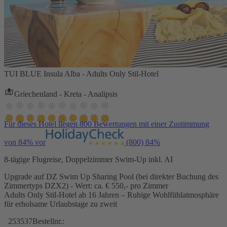
TUI BLUE Insula Alba - Adults Only Stil-Hotel
Griechenland - Kreta - Analipsis
Für dieses Hotel liegen 800 Bewertungen mit einer Zustimmung
von 84% vor
(800)
84%
8-tägige Flugreise, Doppelzimmer Swim-Up inkl. AI
Upgrade auf DZ Swim Up Sharing Pool (bei direkter Buchung des
Zimmertyps DZX2) - Wert: ca. € 550,- pro Zimmer
Adults Only Stil-Hotel ab 16 Jahren – Ruhige Wohlfühlatmosphäre
für erholsame Urlaubstage zu zweit
253537
Bestellnr.: