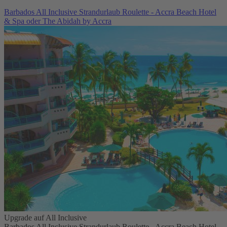
Barbados All Inclusive Strandurlaub Roulette - Accra Beach Hotel
& Spa oder The Abidah by Accra
Upgrade auf All Inclusive
Barbados All Inclusive Strandurlaub Roulette - Accra Beach Hotel