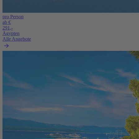
pro Person
ab €
291,-
Ägypten
Alle Angebote