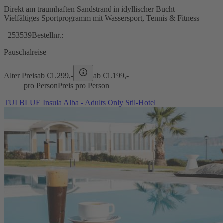
Direkt am traumhaften Sandstrand in idyllischer Bucht
Vielfältiges Sportprogramm mit Wassersport, Tennis & Fitness
253539
Bestellnr.:
Pauschalreise
Alter Preis
ab €
1.299,-
ab €
1.199,-
pro Person
Preis pro Person
TUI BLUE Insula Alba - Adults Only Stil-Hotel