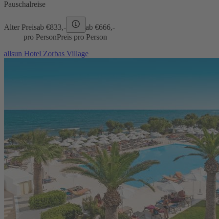
Pauschalreise
Alter Preis
ab €
833,-
ab €
666,-
pro Person
Preis pro Person
allsun Hotel Zorbas Village