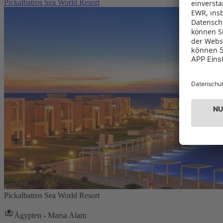
Pickalbatros Sea World Resort
Pickalbatros Sea World Resort
Ägypten - Marsa Alam