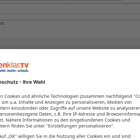
en.
el in einem Paket kombiniert werden – das spart Zeit und Geld. Nutzen 
en!