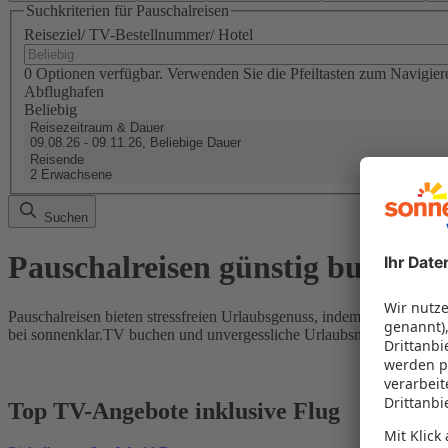
Suchkriterien für Pauschalreisen
Reiseziel/ TV-Bestellnummer/ Hotel
0 Optionen verfügbar. Verwenden Sie die Pfeiltasten zum Navigier
Abflughafen
Beliebig
Reisezeitraum & Dauer
09.08.26 - 09.11.26, Beliebige Dauer
Reisende
2 Erwachsene
Suchen
Pauschalreisen günstig buchen
Pauschalreisen bieten stressfreien Urlaubsgenuss, indem Flug und Hot
bei sonnenklar.TV buchen und unvergessliche Urlaubsmomente erleb
Top TV-Angebote inklusive Flug