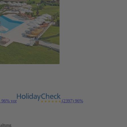
n 96% vor
(2397)
96%
altung