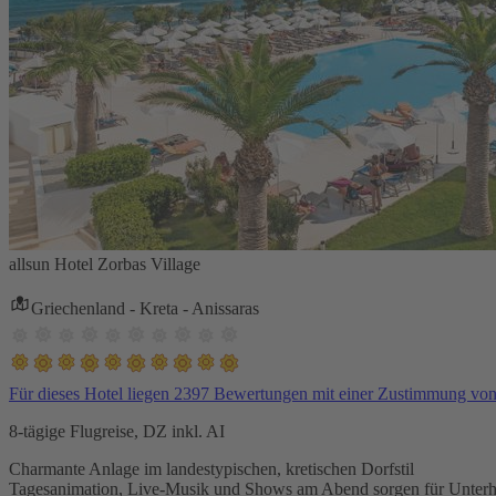
allsun Hotel Zorbas Village
Griechenland - Kreta - Anissaras
Für dieses Hotel liegen 2397 Bewertungen mit einer Zustimmung vo
8-tägige Flugreise, DZ inkl. AI
Charmante Anlage im landestypischen, kretischen Dorfstil
Tagesanimation, Live-Musik und Shows am Abend sorgen für Unterh