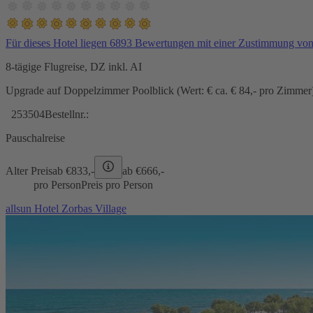
Für dieses Hotel liegen 6893 Bewertungen mit einer Zustimmung vo
8-tägige Flugreise, DZ inkl. AI
Upgrade auf Doppelzimmer Poolblick (Wert: € ca. € 84,- pro Zimmer) 
253504
Bestellnr.:
Pauschalreise
Alter Preis
ab €
833,-
ab €
666,-
pro Person
Preis pro Person
allsun Hotel Zorbas Village