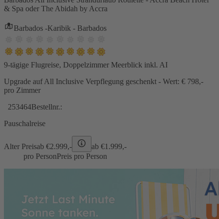
& Spa oder The Abidah by Accra
Barbados -Karibik - Barbados
9-tägige Flugreise, Doppelzimmer Meerblick inkl. AI
Upgrade auf All Inclusive Verpflegung geschenkt - Wert: € 798,-
pro Zimmer
253464
Bestellnr.:
Pauschalreise
Alter Preis
ab €
2.999,-
ab €
1.999,-
pro Person
Preis pro Person