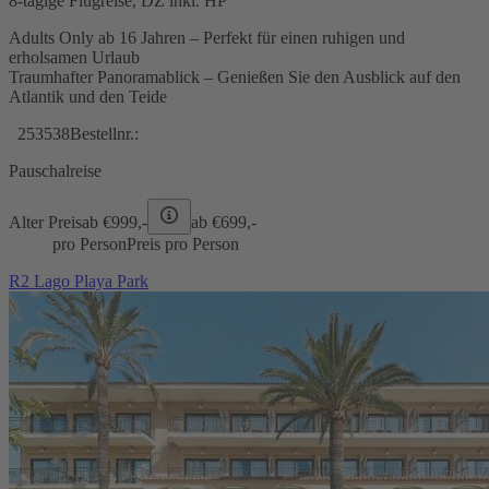
8-tägige Flugreise, DZ inkl. HP
Adults Only ab 16 Jahren – Perfekt für einen ruhigen und
erholsamen Urlaub
Traumhafter Panoramablick – Genießen Sie den Ausblick auf den
Atlantik und den Teide
253538
Bestellnr.:
Pauschalreise
Alter Preis
ab €
999,-
ab €
699,-
pro Person
Preis pro Person
R2 Lago Playa Park