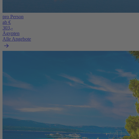
pro Person
ab €
303,-
Ägypten
Alle Angebote