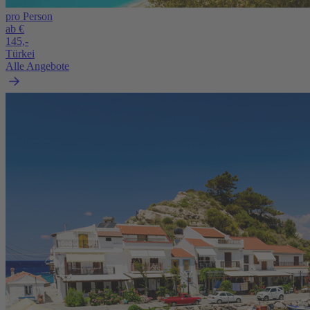
pro Person
ab €
145,-
Türkei
Alle Angebote