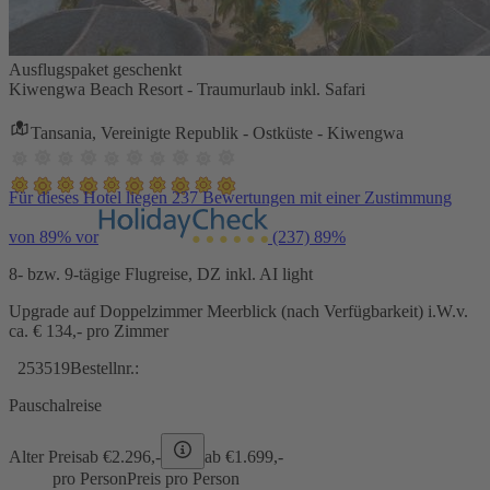
Ausflugspaket geschenkt
Kiwengwa Beach Resort - Traumurlaub inkl. Safari
Tansania, Vereinigte Republik - Ostküste - Kiwengwa
Für dieses Hotel liegen 237 Bewertungen mit einer Zustimmung
von 89% vor
(237)
89%
8- bzw. 9-tägige Flugreise, DZ inkl. AI light
Upgrade auf Doppelzimmer Meerblick (nach Verfügbarkeit) i.W.v.
ca. € 134,- pro Zimmer
253519
Bestellnr.:
Pauschalreise
Alter Preis
ab €
2.296,-
ab €
1.699,-
pro Person
Preis pro Person