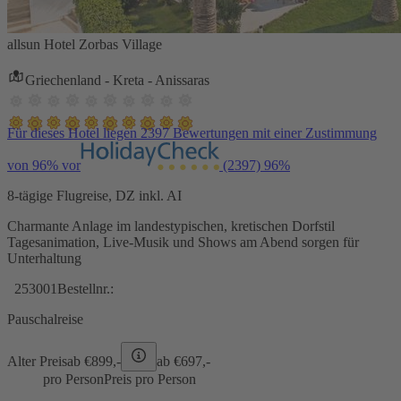
allsun Hotel Zorbas Village
Griechenland - Kreta - Anissaras
Für dieses Hotel liegen 2397 Bewertungen mit einer Zustimmung
von 96% vor
(2397)
96%
8-tägige Flugreise, DZ inkl. AI
Charmante Anlage im landestypischen, kretischen Dorfstil
Tagesanimation, Live-Musik und Shows am Abend sorgen für
Unterhaltung
253001
Bestellnr.:
Pauschalreise
Alter Preis
ab €
899,-
ab €
697,-
pro Person
Preis pro Person