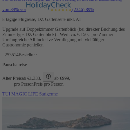
von 89% vor
(2346)
89%
8-tägige Flugreise, DZ Gartenseite inkl. AI
Upgrade auf Doppelzimmer Gartenblick (bei direkter Buchung des
Zimmertyps DZ Gartenblick) - Wert: ca. € 150,- pro Zimmer
Umfangreiche All Inclusive Verpflegung mit vielfältiger
Gastronomie genießen
253514
Bestellnr.:
Pauschalreise
Alter Preis
ab €
1.333,-
ab €
999,-
pro Person
Preis pro Person
TUI MAGIC LIFE Sarigerme