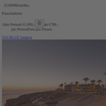
253009
Bestellnr.:
Pauschalreise
Alter Preis
ab €
1.099,-
ab €
788,-
pro Person
Preis pro Person
TUI BLUE Samaya