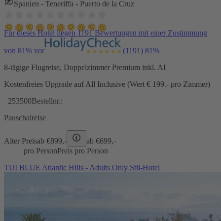
Spanien - Teneriffa - Puerto de la Cruz
Für dieses Hotel liegen 1191 Bewertungen mit einer Zustimmung
von 81% vor
(1191)
81%
8-tägige Flugreise, Doppelzimmer Premium inkl. AI
Kostenfreies Upgrade auf All Inclusive (Wert € 199.- pro Zimmer)
253500
Bestellnr.:
Pauschalreise
Alter Preis
ab €
899,-
ab €
699,-
pro Person
Preis pro Person
TUI BLUE Atlantic Hills - Adults Only Stil-Hotel