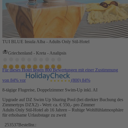
TUI BLUE Insula Alba - Adults Only Stil-Hotel
Griechenland - Kreta - Analipsis
Für dieses Hotel liegen 800 Bewertungen mit einer Zustimmung
von 84% vor
(800)
84%
8-tägige Flugreise, Doppelzimmer Swim-Up inkl. AI
Upgrade auf DZ Swim Up Sharing Pool (bei direkter Buchung des
Zimmertyps DZX2) - Wert: ca. € 550,- pro Zimmer
Adults Only Stil-Hotel ab 16 Jahren – Ruhige Wohlfühlatmosphäre
für erholsame Urlaubstage zu zweit
253537
Bestellnr.: