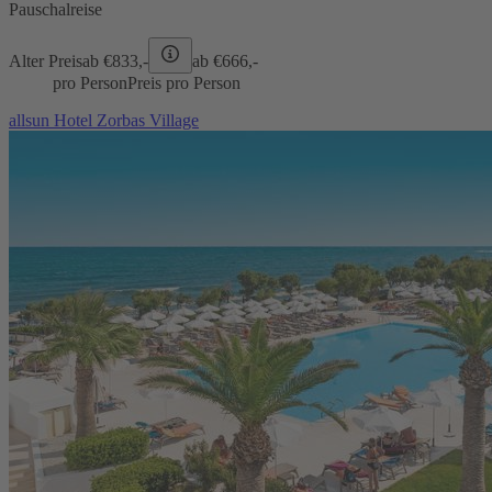
Pauschalreise
Alter Preis
ab €
833,-
ab €
666,-
pro Person
Preis pro Person
allsun Hotel Zorbas Village