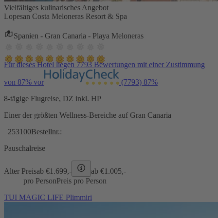
Vielfältiges kulinarisches Angebot
Lopesan Costa Meloneras Resort & Spa
Spanien - Gran Canaria - Playa Meloneras
Für dieses Hotel liegen 7793 Bewertungen mit einer Zustimmung
von 87% vor
(7793)
87%
8-tägige Flugreise, DZ inkl. HP
Einer der größten Wellness-Bereiche auf Gran Canaria
253100
Bestellnr.:
Pauschalreise
Alter Preis
ab €
1.699,-
ab €
1.005,-
pro Person
Preis pro Person
TUI MAGIC LIFE Plimmiri