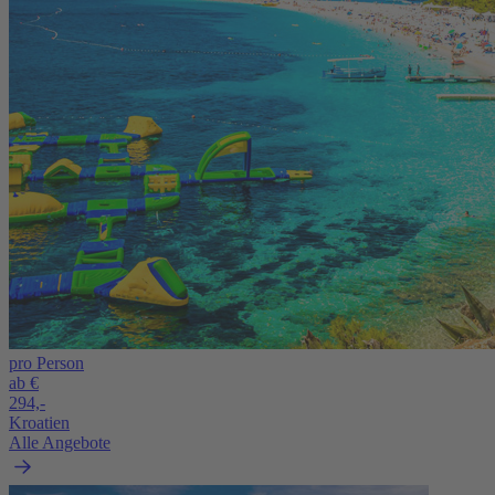
pro Person
ab €
294,-
Kroatien
Alle Angebote