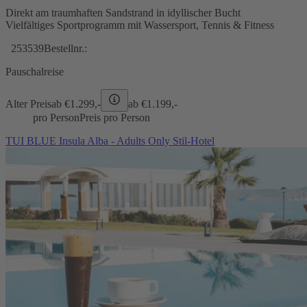
Direkt am traumhaften Sandstrand in idyllischer Bucht
Vielfältiges Sportprogramm mit Wassersport, Tennis & Fitness
253539
Bestellnr.:
Pauschalreise
Alter Preis
ab €
1.299,-
ab €
1.199,-
pro Person
Preis pro Person
TUI BLUE Insula Alba - Adults Only Stil-Hotel