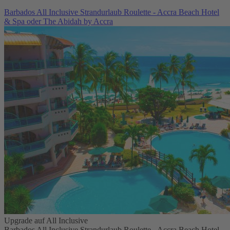
Barbados All Inclusive Strandurlaub Roulette - Accra Beach Hotel
& Spa oder The Abidah by Accra
Upgrade auf All Inclusive
Barbados All Inclusive Strandurlaub Roulette - Accra Beach Hotel