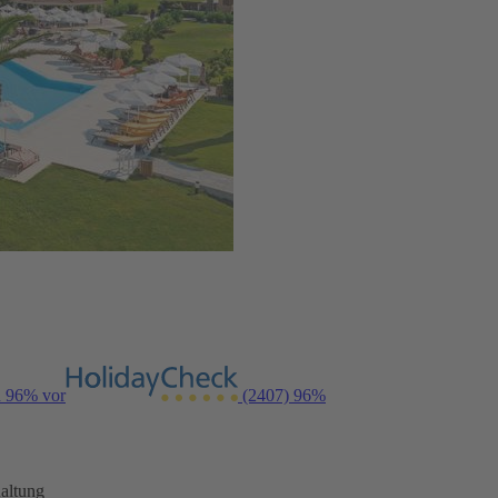
n 96% vor
(2407)
96%
altung