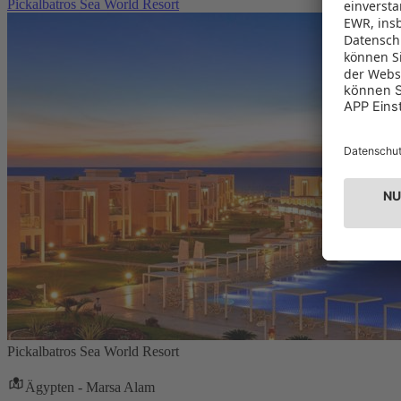
Pickalbatros Sea World Resort
Pickalbatros Sea World Resort
Ägypten - Marsa Alam