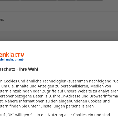
en.
el in einem Paket kombiniert werden – das spart Zeit und Geld. Nutzen 
en!