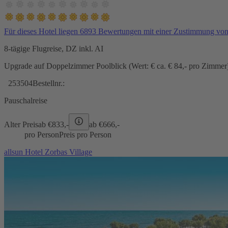
Für dieses Hotel liegen 6893 Bewertungen mit einer Zustimmung vo
8-tägige Flugreise, DZ inkl. AI
Upgrade auf Doppelzimmer Poolblick (Wert: € ca. € 84,- pro Zimmer) 
253504
Bestellnr.:
Pauschalreise
Alter Preis
ab €
833,-
ab €
666,-
pro Person
Preis pro Person
allsun Hotel Zorbas Village