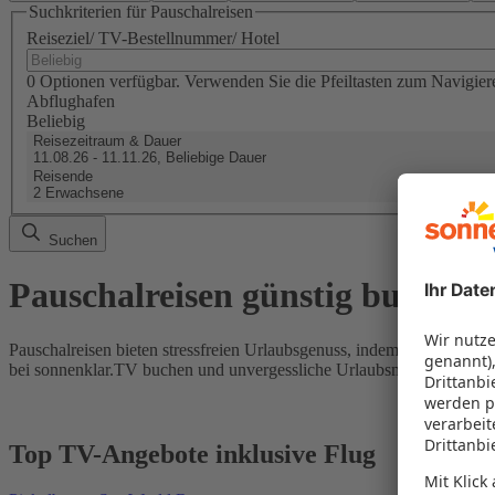
Suchkriterien für Pauschalreisen
Reiseziel/ TV-Bestellnummer/ Hotel
0 Optionen verfügbar. Verwenden Sie die Pfeiltasten zum Navigier
Abflughafen
Beliebig
Reisezeitraum & Dauer
11.08.26 - 11.11.26, Beliebige Dauer
Reisende
2 Erwachsene
Suchen
Pauschalreisen günstig buchen
Pauschalreisen bieten stressfreien Urlaubsgenuss, indem Flug und Hot
bei sonnenklar.TV buchen und unvergessliche Urlaubsmomente erleb
Top TV-Angebote inklusive Flug