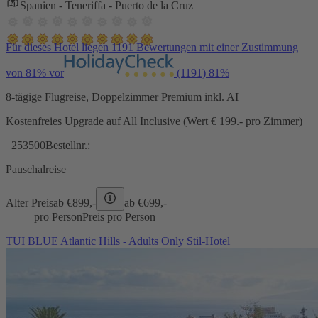
Spanien - Teneriffa - Puerto de la Cruz
Für dieses Hotel liegen 1191 Bewertungen mit einer Zustimmung
von 81% vor
(1191)
81%
8-tägige Flugreise, Doppelzimmer Premium inkl. AI
Kostenfreies Upgrade auf All Inclusive (Wert € 199.- pro Zimmer)
253500
Bestellnr.:
Pauschalreise
Alter Preis
ab €
899,-
ab €
699,-
pro Person
Preis pro Person
TUI BLUE Atlantic Hills - Adults Only Stil-Hotel