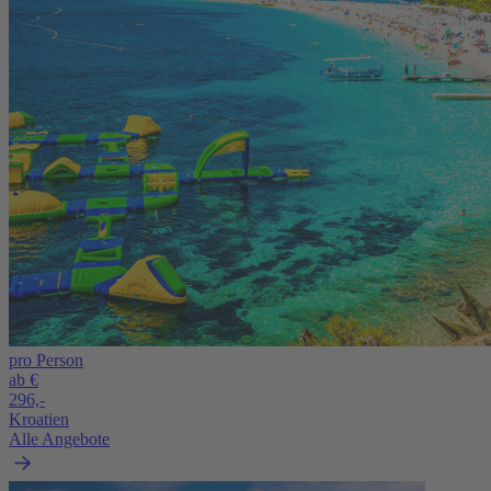
pro Person
ab €
296,-
Kroatien
Alle Angebote