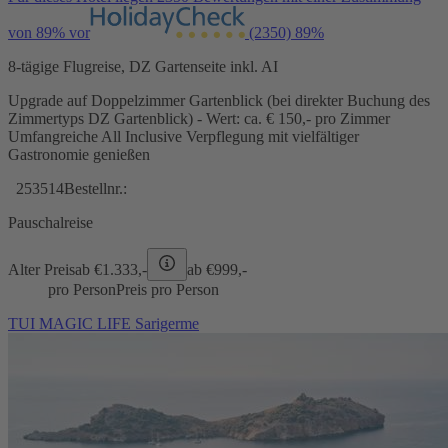
von 89% vor
(2350)
89%
8-tägige Flugreise, DZ Gartenseite inkl. AI
Upgrade auf Doppelzimmer Gartenblick (bei direkter Buchung des
Zimmertyps DZ Gartenblick) - Wert: ca. € 150,- pro Zimmer
Umfangreiche All Inclusive Verpflegung mit vielfältiger
Gastronomie genießen
253514
Bestellnr.:
Pauschalreise
Alter Preis
ab €
1.333,-
ab €
999,-
pro Person
Preis pro Person
TUI MAGIC LIFE Sarigerme