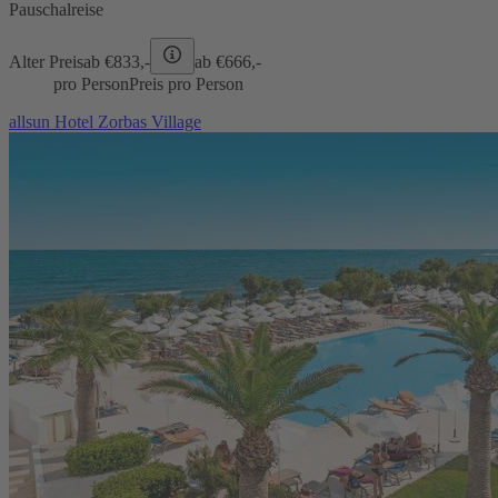
Pauschalreise
Alter Preis
ab €
833,-
ab €
666,-
pro Person
Preis pro Person
allsun Hotel Zorbas Village