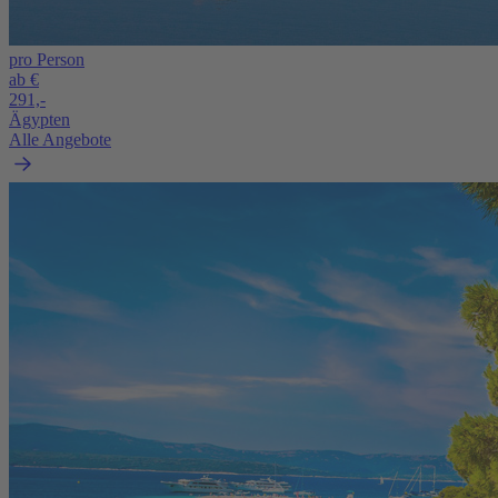
pro Person
ab €
291,-
Ägypten
Alle Angebote