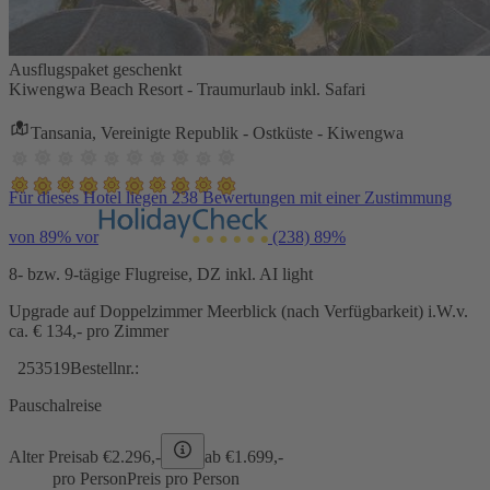
Ausflugspaket geschenkt
Kiwengwa Beach Resort - Traumurlaub inkl. Safari
Tansania, Vereinigte Republik - Ostküste - Kiwengwa
Für dieses Hotel liegen 238 Bewertungen mit einer Zustimmung
von 89% vor
(238)
89%
8- bzw. 9-tägige Flugreise, DZ inkl. AI light
Upgrade auf Doppelzimmer Meerblick (nach Verfügbarkeit) i.W.v.
ca. € 134,- pro Zimmer
253519
Bestellnr.:
Pauschalreise
Alter Preis
ab €
2.296,-
ab €
1.699,-
pro Person
Preis pro Person