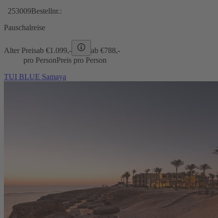
253009
Bestellnr.:
Pauschalreise
Alter Preis
ab €
1.099,-
ab €
788,-
pro Person
Preis pro Person
TUI BLUE Samaya