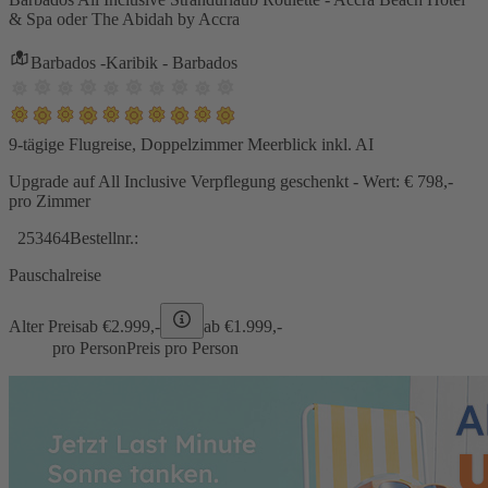
& Spa oder The Abidah by Accra
Barbados -Karibik - Barbados
9-tägige Flugreise, Doppelzimmer Meerblick inkl. AI
Upgrade auf All Inclusive Verpflegung geschenkt - Wert: € 798,-
pro Zimmer
253464
Bestellnr.:
Pauschalreise
Alter Preis
ab €
2.999,-
ab €
1.999,-
pro Person
Preis pro Person