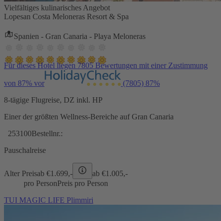
Vielfältiges kulinarisches Angebot
Lopesan Costa Meloneras Resort & Spa
Spanien - Gran Canaria - Playa Meloneras
Für dieses Hotel liegen 7805 Bewertungen mit einer Zustimmung
von 87% vor
(7805)
87%
8-tägige Flugreise, DZ inkl. HP
Einer der größten Wellness-Bereiche auf Gran Canaria
253100
Bestellnr.:
Pauschalreise
Alter Preis
ab €
1.699,-
ab €
1.005,-
pro Person
Preis pro Person
TUI MAGIC LIFE Plimmiri