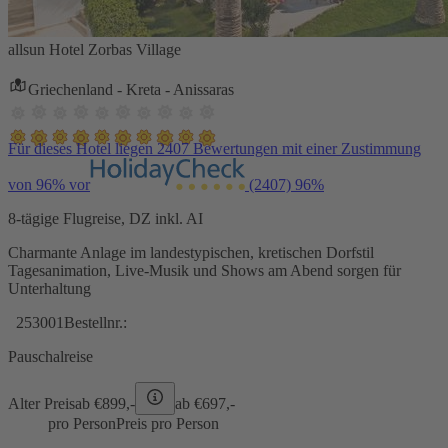
allsun Hotel Zorbas Village
Griechenland - Kreta - Anissaras
Für dieses Hotel liegen 2407 Bewertungen mit einer Zustimmung
von 96% vor
(2407)
96%
8-tägige Flugreise, DZ inkl. AI
Charmante Anlage im landestypischen, kretischen Dorfstil
Tagesanimation, Live-Musik und Shows am Abend sorgen für
Unterhaltung
253001
Bestellnr.:
Pauschalreise
Alter Preis
ab €
899,-
ab €
697,-
pro Person
Preis pro Person