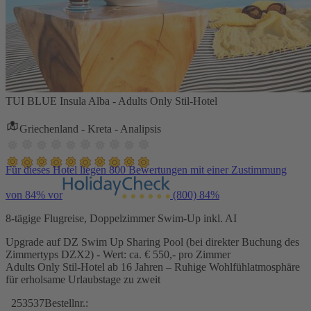
TUI BLUE Insula Alba - Adults Only Stil-Hotel
Griechenland - Kreta - Analipsis
Für dieses Hotel liegen 800 Bewertungen mit einer Zustimmung
von 84% vor
(800)
84%
8-tägige Flugreise, Doppelzimmer Swim-Up inkl. AI
Upgrade auf DZ Swim Up Sharing Pool (bei direkter Buchung des
Zimmertyps DZX2) - Wert: ca. € 550,- pro Zimmer
Adults Only Stil-Hotel ab 16 Jahren – Ruhige Wohlfühlatmosphäre
für erholsame Urlaubstage zu zweit
253537
Bestellnr.: