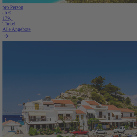
pro Person
ab €
179,-
Türkei
Alle Angebote