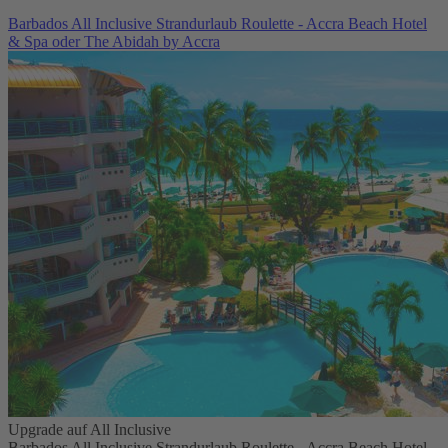
Barbados All Inclusive Strandurlaub Roulette - Accra Beach Hotel
& Spa oder The Abidah by Accra
Upgrade auf All Inclusive
Barbados All Inclusive Strandurlaub Roulette - Accra Beach Hotel