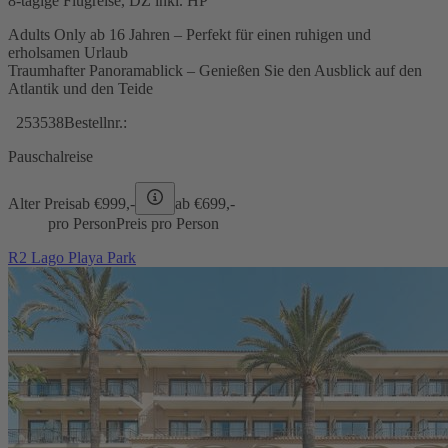
8-tägige Flugreise, DZ inkl. HP
Adults Only ab 16 Jahren – Perfekt für einen ruhigen und
erholsamen Urlaub
Traumhafter Panoramablick – Genießen Sie den Ausblick auf den
Atlantik und den Teide
253538
Bestellnr.:
Pauschalreise
Alter Preis
ab €
999,-
ab €
699,-
pro Person
Preis pro Person
R2 Lago Playa Park