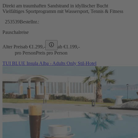
Direkt am traumhaften Sandstrand in idyllischer Bucht
Vielfältiges Sportprogramm mit Wassersport, Tennis & Fitness
253539
Bestellnr.:
Pauschalreise
Alter Preis
ab €
1.299,-
ab €
1.199,-
pro Person
Preis pro Person
TUI BLUE Insula Alba - Adults Only Stil-Hotel