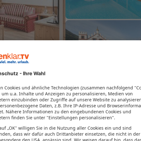
 86% vor
(635)
86%