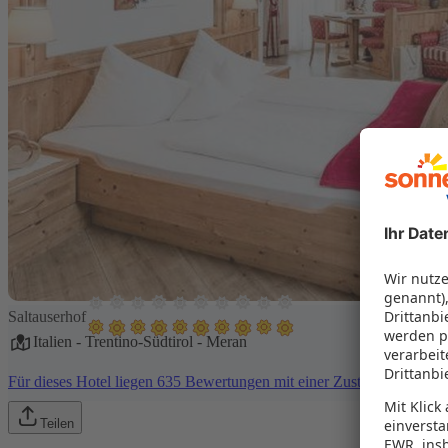
Saltauserhof
Italien
-
Trentino-Südtirol
-
Meran
Für dieses Hotel liegen 635 Bewertungen mit einer Zustimmung von
Teilen