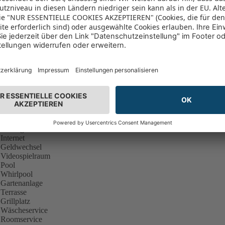
Hotelinformationen
Auf Google Maps anzeigen
erantwortlicher Veranstalter: DERTOUR
Hotelservices
age:
 Entfernung zum Golfplatz: weniger als 5 km
usstattung:
 Aufzug
 Internet
 Geldwechsel
 Videospielraum
 Pool
 Whirlpool
 Gartenanlage
 Terrasse
 Grillplatz
 Wäscheservice
 Roomservice