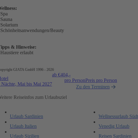
ellness:
 Spa
 Sauna
 Solarium
 Schönheitsanwendungen/Beauty
ipps & Hinweise:
 Haustiere erlaubt
opyright GIATA GmbH 1996 - 2026
ab €
404,-
otel
pro Person
Preis pro Person
 Nächte, Mai bis Mai 2027
Zu den Terminen
eitere Reiseinfos zum Urlaubsziel
Urlaub Sardinien
Wellnessurlaub Südt
Urlaub Italien
Venedig Urlaub
Urlaub Sizilien
Reisen Sardinien