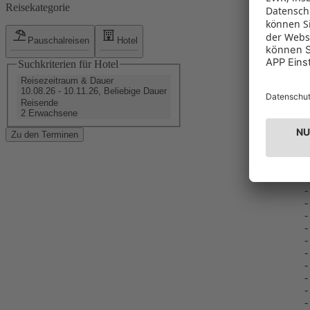
Reisekategorie
Pauschalreisen
Hotel
V
Suchkriterien für Hotel
Reisezeitraum & Dauer
10.08.26 - 10.11.26, Beliebige Dauer
Reisende
2 Erwachsene
L
-
Zu den Terminen
A
-
-
-
-
-
-
-
-
-
-
-