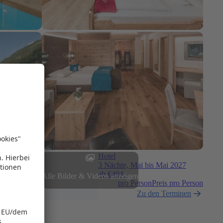
Hotel
3 Nächte, Mai bis Mai 2027
ab €
404,-
Alle Bilder & Videos anzeigen
pro Person
Preis pro Person
Zu den Terminen