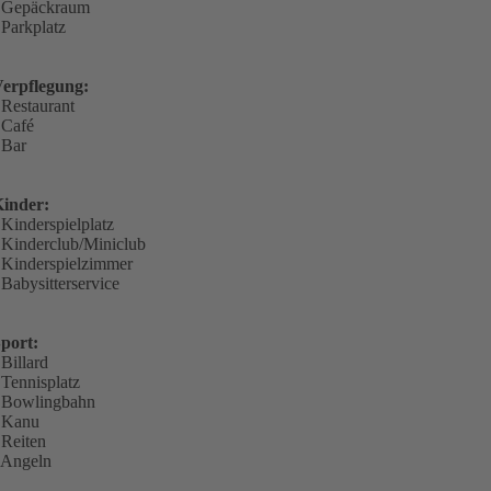
 Gepäckraum
 Parkplatz
erpflegung:
 Restaurant
 Café
 Bar
inder:
 Kinderspielplatz
 Kinderclub/Miniclub
 Kinderspielzimmer
 Babysitterservice
port:
 Billard
 Tennisplatz
 Bowlingbahn
 Kanu
 Reiten
 Angeln