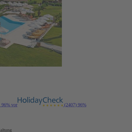
n 96% vor
(2407)
96%
altung