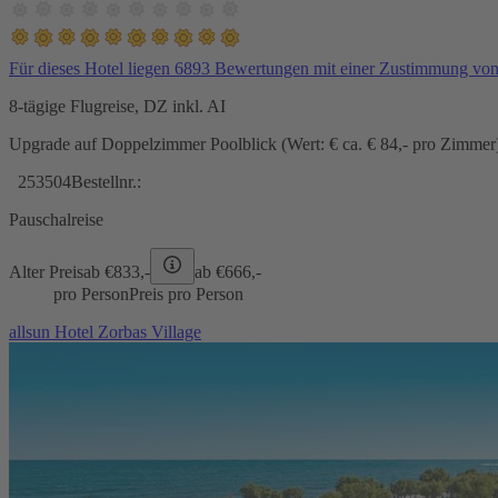
Für dieses Hotel liegen 6893 Bewertungen mit einer Zustimmung vo
8-tägige Flugreise, DZ inkl. AI
Upgrade auf Doppelzimmer Poolblick (Wert: € ca. € 84,- pro Zimmer) 
253504
Bestellnr.:
Pauschalreise
Alter Preis
ab €
833,-
ab €
666,-
pro Person
Preis pro Person
allsun Hotel Zorbas Village