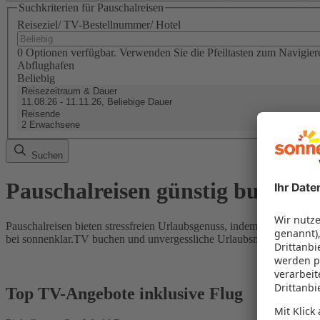
Suchkriterien für Pauschalreisen
Reiseziel/ TV-Bestellnummer/ Hotel
0 Optionen verfügbar. Verwenden Sie die Pfeiltasten zum Navigier
Abflughafen
Beliebig
Reisezeitraum & Dauer
11.08.26 - 11.11.26, Beliebige Dauer
Reisende
2 Erwachsene
Suchen
Pauschalreisen günstig buchen
Pauschalreisen bieten stressfreien Urlaubsgenuss, indem Flug und Hot
bei sonnenklar.TV buchen und unvergessliche Urlaubsmomente erleb
Top TV-Angebote inklusive Flug