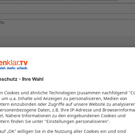
en.
el in einem Paket kombiniert werden – das spart Zeit und Geld. Nutzen 
en!