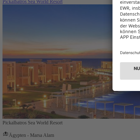
Pickalbatros Sea World Resort
Pickalbatros Sea World Resort
Ägypten - Marsa Alam