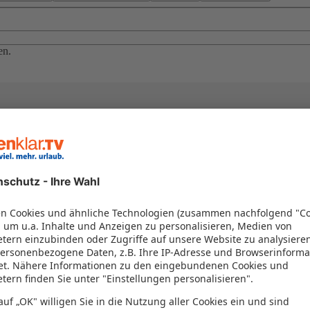
en.
el in einem Paket kombiniert werden – das spart Zeit und Geld. Nutzen 
en!