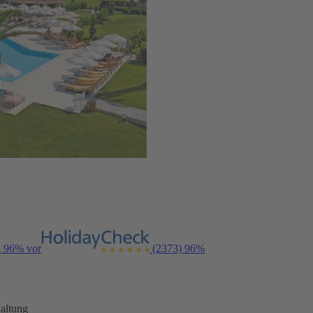
n 96% vor
(2373)
96%
altung