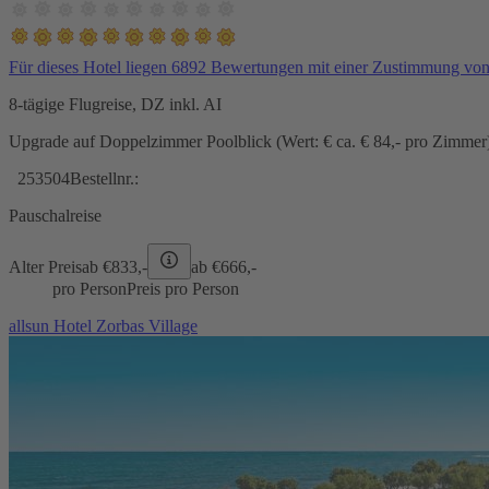
Für dieses Hotel liegen 6892 Bewertungen mit einer Zustimmung vo
8-tägige Flugreise, DZ inkl. AI
Upgrade auf Doppelzimmer Poolblick (Wert: € ca. € 84,- pro Zimmer) 
253504
Bestellnr.:
Pauschalreise
Alter Preis
ab €
833,-
ab €
666,-
pro Person
Preis pro Person
allsun Hotel Zorbas Village