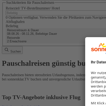
Suchkriterien für Pauschalreisen
Reiseziel/ TV-Bestellnummer/ Hotel
0 Optionen verfügbar. Verwenden Sie die Pfeiltasten zum Navigier
Abflughafen
Beliebig
Reisezeitraum & Dauer
08.08.26 - 08.11.26, Beliebige Dauer
Reisende
2 Erwachsene
Suchen
Pauschalreisen günstig buchen
Pauschalreisen bieten stressfreien Urlaubsgenuss, indem Flug und Hot
bei sonnenklar.TV buchen und unvergessliche Urlaubsmomente erleb
Top TV-Angebote inklusive Flug