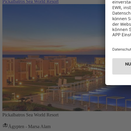
Pickalbatros Sea World Resort
Pickalbatros Sea World Resort
Ägypten - Marsa Alam