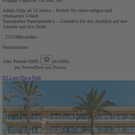
8-tägige Flugreise, DZ inkl. HP
Adults Only ab 16 Jahren – Perfekt für einen ruhigen und
erholsamen Urlaub
Traumhafter Panoramablick – Genießen Sie den Ausblick auf den
Atlantik und den Teide
253538
Bestellnr.:
Pauschalreise
Alter Preis
ab €
999,-
ab €
699,-
pro Person
Preis pro Person
R2 Lago Playa Park