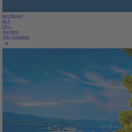
pro Person
ab €
291,-
Ägypten
Alle Angebote