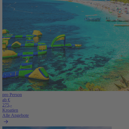
pro Person
ab €
275,-
Kroatien
Alle Angebote