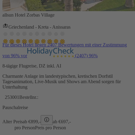
allsun Hotel Zorbas Village
Griechenland - Kreta - Anissaras
Für dieses Hotel liegen 2407 Bewertungen mit einer Zustimmung
von 96% vor
(2407)
96%
8-tägige Flugreise, DZ inkl. AI
Charmante Anlage im landestypischen, kretischen Dorfstil
Tagesanimation, Live-Musik und Shows am Abend sorgen für
Unterhaltung
253001
Bestellnr.:
Pauschalreise
Alter Preis
ab €
899,-
ab €
697,-
pro Person
Preis pro Person