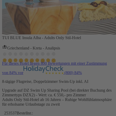
TUI BLUE Insula Alba - Adults Only Stil-Hotel
Griechenland - Kreta - Analipsis
Für dieses Hotel liegen 800 Bewertungen mit einer Zustimmung
von 84% vor
(800)
84%
8-tägige Flugreise, Doppelzimmer Swim-Up inkl. AI
Upgrade auf DZ Swim Up Sharing Pool (bei direkter Buchung des
Zimmertyps DZX2) - Wert: ca. € 550,- pro Zimmer
Adults Only Stil-Hotel ab 16 Jahren – Ruhige Wohlfühlatmosphäre
für erholsame Urlaubstage zu zweit
253537
Bestellnr.: