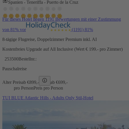
Spanien - Teneriffa - Puerto de la Cruz
Für dieses Hotel liegen 1191 Bewertungen mit einer Zustimmung
von 81% vor
(1191)
81%
8-tägige Flugreise, Doppelzimmer Premium inkl. AI
Kostenfreies Upgrade auf All Inclusive (Wert € 199.- pro Zimmer)
253500
Bestellnr.:
Pauschalreise
Alter Preis
ab €
899,-
ab €
699,-
pro Person
Preis pro Person
TUI BLUE Atlantic Hills - Adults Only Stil-Hotel