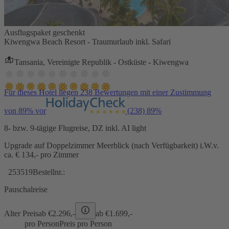
Ausflugspaket geschenkt
Kiwengwa Beach Resort - Traumurlaub inkl. Safari
Tansania, Vereinigte Republik - Ostküste - Kiwengwa
Für dieses Hotel liegen 238 Bewertungen mit einer Zustimmung
von 89% vor
(238)
89%
8- bzw. 9-tägige Flugreise, DZ inkl. AI light
Upgrade auf Doppelzimmer Meerblick (nach Verfügbarkeit) i.W.v.
ca. € 134,- pro Zimmer
253519
Bestellnr.:
Pauschalreise
Alter Preis
ab €
2.296,-
ab €
1.699,-
pro Person
Preis pro Person