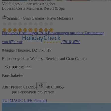
Vielfältiges kulinarisches Angebot
Lopesan Costa Meloneras Resort & Spa
Spanien - Gran Canaria - Playa Meloneras
Für dieses Hotel liegen 7816 Bewertungen mit einer Zustimmung
von 87% vor
(7816)
87%
8-tägige Flugreise, DZ inkl. HP
Einer der größten Wellness-Bereiche auf Gran Canaria
253100
Bestellnr.:
Pauschalreise
Alter Preis
ab €
1.699,-
ab €
1.005,-
pro Person
Preis pro Person
TUI MAGIC LIFE Plimmiri