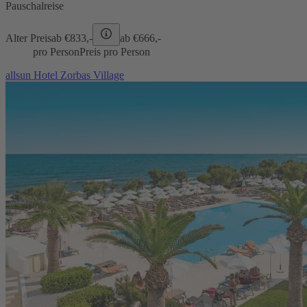
Pauschalreise
Alter Preis
ab €
833,-
ab €
666,-
pro Person
Preis pro Person
allsun Hotel Zorbas Village