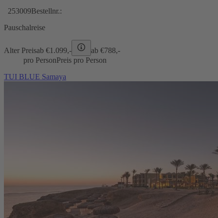
253009
Bestellnr.:
Pauschalreise
Alter Preis
ab €
1.099,-
ab €
788,-
pro Person
Preis pro Person
TUI BLUE Samaya