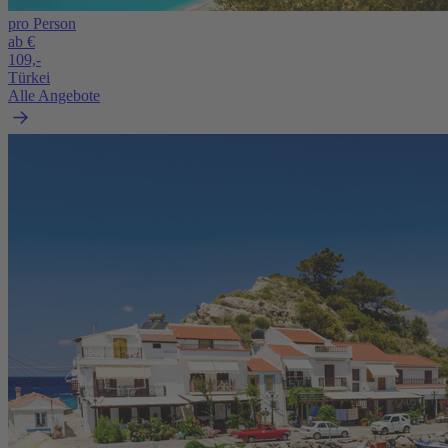
pro Person
ab €
109,-
Türkei
Alle Angebote