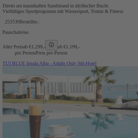
Direkt am traumhaften Sandstrand in idyllischer Bucht
Vielfältiges Sportprogramm mit Wassersport, Tennis & Fitness
253539
Bestellnr.:
Pauschalreise
Alter Preis
ab €
1.299,-
ab €
1.199,-
pro Person
Preis pro Person
TUI BLUE Insula Alba - Adults Only Stil-Hotel