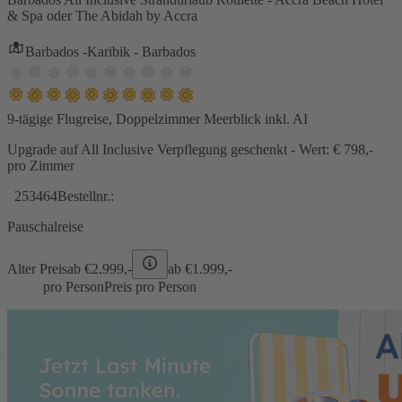
& Spa oder The Abidah by Accra
Barbados -Karibik - Barbados
9-tägige Flugreise, Doppelzimmer Meerblick inkl. AI
Upgrade auf All Inclusive Verpflegung geschenkt - Wert: € 798,-
pro Zimmer
253464
Bestellnr.:
Pauschalreise
Alter Preis
ab €
2.999,-
ab €
1.999,-
pro Person
Preis pro Person