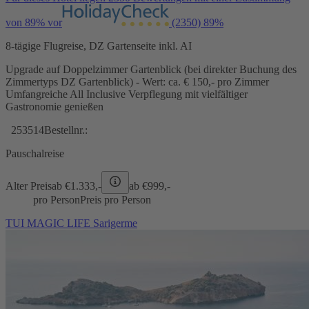
von 89% vor
(2350)
89%
8-tägige Flugreise, DZ Gartenseite inkl. AI
Upgrade auf Doppelzimmer Gartenblick (bei direkter Buchung des
Zimmertyps DZ Gartenblick) - Wert: ca. € 150,- pro Zimmer
Umfangreiche All Inclusive Verpflegung mit vielfältiger
Gastronomie genießen
253514
Bestellnr.:
Pauschalreise
Alter Preis
ab €
1.333,-
ab €
999,-
pro Person
Preis pro Person
TUI MAGIC LIFE Sarigerme