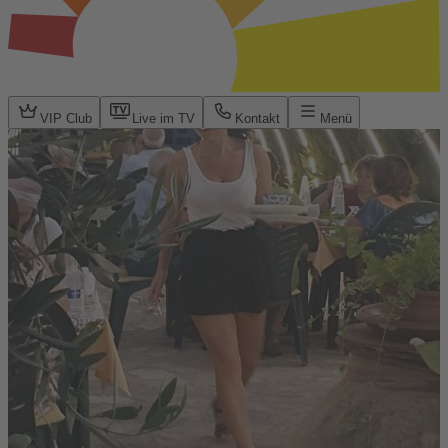
VIP Club
Live im TV
Kontakt
Menü