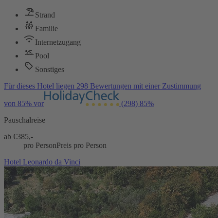
Strand
Familie
Internetzugang
Pool
Sonstiges
Für dieses Hotel liegen 298 Bewertungen mit einer Zustimmung
von 85% vor
(298)
85%
Pauschalreise
ab €
385,-
pro Person
Preis pro Person
Hotel Leonardo da Vinci