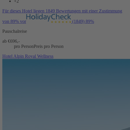
+2
Für dieses Hotel liegen 1849 Bewertungen mit einer Zustimmung
von 89% vor
(1849)
89%
Pauschalreise
ab €
696,-
pro Person
Preis pro Person
Hotel Alpin Royal Wellness