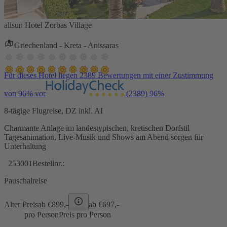
allsun Hotel Zorbas Village
Griechenland - Kreta - Anissaras
Für dieses Hotel liegen 2389 Bewertungen mit einer Zustimmung
von 96% vor
(2389)
96%
8-tägige Flugreise, DZ inkl. AI
Charmante Anlage im landestypischen, kretischen Dorfstil
Tagesanimation, Live-Musik und Shows am Abend sorgen für
Unterhaltung
253001
Bestellnr.:
Pauschalreise
Alter Preis
ab €
899,-
ab €
697,-
pro Person
Preis pro Person