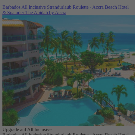
Barbados All Inclusive Strandurlaub Roulette - Accra Beach Hotel
& Spa oder The Abidah by Accra
Upgrade auf All Inclusive
Barbados All Inclusive Strandurlaub Roulette - Accra Beach Hotel