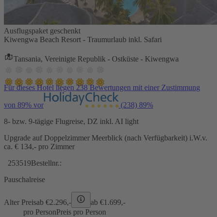
Ausflugspaket geschenkt
Kiwengwa Beach Resort - Traumurlaub inkl. Safari
Tansania, Vereinigte Republik - Ostküste - Kiwengwa
Für dieses Hotel liegen 238 Bewertungen mit einer Zustimmung
von 89% vor
(238)
89%
8- bzw. 9-tägige Flugreise, DZ inkl. AI light
Upgrade auf Doppelzimmer Meerblick (nach Verfügbarkeit) i.W.v.
ca. € 134,- pro Zimmer
253519
Bestellnr.:
Pauschalreise
Alter Preis
ab €
2.296,-
ab €
1.699,-
pro Person
Preis pro Person