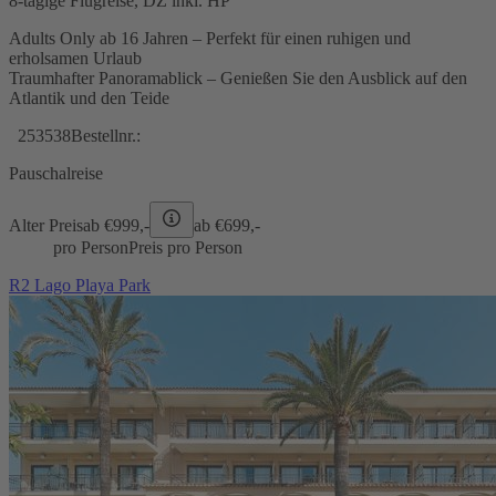
8-tägige Flugreise, DZ inkl. HP
Adults Only ab 16 Jahren – Perfekt für einen ruhigen und
erholsamen Urlaub
Traumhafter Panoramablick – Genießen Sie den Ausblick auf den
Atlantik und den Teide
253538
Bestellnr.:
Pauschalreise
Alter Preis
ab €
999,-
ab €
699,-
pro Person
Preis pro Person
R2 Lago Playa Park