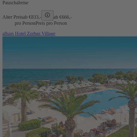
Pauschalreise
Alter Preis
ab €
833,-
ab €
666,-
pro Person
Preis pro Person
allsun Hotel Zorbas Village