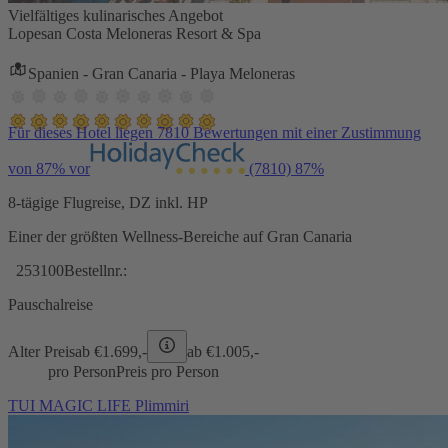
Vielfältiges kulinarisches Angebot
Lopesan Costa Meloneras Resort & Spa
Spanien - Gran Canaria - Playa Meloneras
Für dieses Hotel liegen 7810 Bewertungen mit einer Zustimmung
von 87% vor
(7810)
87%
8-tägige Flugreise, DZ inkl. HP
Einer der größten Wellness-Bereiche auf Gran Canaria
253100
Bestellnr.:
Pauschalreise
Alter Preis
ab €
1.699,-
ab €
1.005,-
pro Person
Preis pro Person
TUI MAGIC LIFE Plimmiri