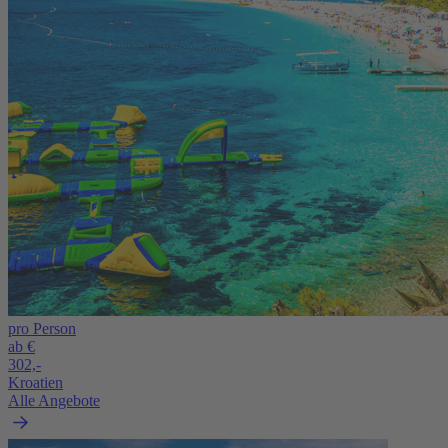
pro Person
ab €
302,-
Kroatien
Alle Angebote