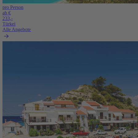
pro Person
ab €
233,-
Türkei
Alle Angebote