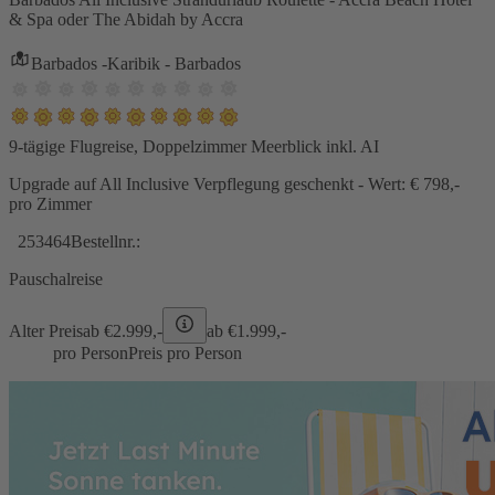
& Spa oder The Abidah by Accra
Barbados -Karibik - Barbados
9-tägige Flugreise, Doppelzimmer Meerblick inkl. AI
Upgrade auf All Inclusive Verpflegung geschenkt - Wert: € 798,-
pro Zimmer
253464
Bestellnr.:
Pauschalreise
Alter Preis
ab €
2.999,-
ab €
1.999,-
pro Person
Preis pro Person