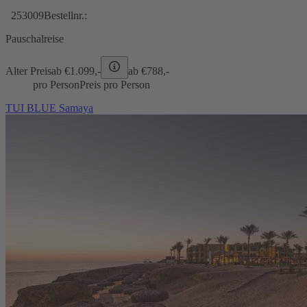
253009
Bestellnr.:
Pauschalreise
Alter Preis
ab €
1.099,-
ab €
788,-
pro Person
Preis pro Person
TUI BLUE Samaya