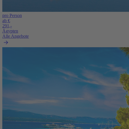
pro Person
ab €
291,-
Ägypten
Alle Angebote