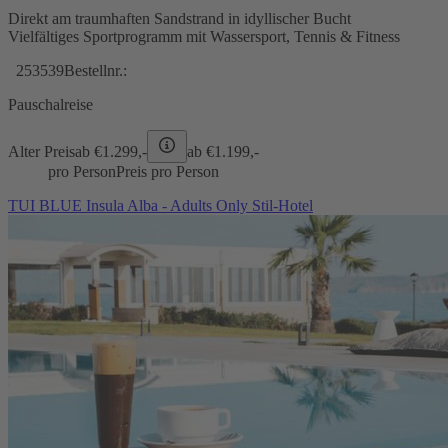
Direkt am traumhaften Sandstrand in idyllischer Bucht
Vielfältiges Sportprogramm mit Wassersport, Tennis & Fitness
253539
Bestellnr.:
Pauschalreise
Alter Preis
ab €
1.299,-
ab €
1.199,-
pro Person
Preis pro Person
TUI BLUE Insula Alba - Adults Only Stil-Hotel