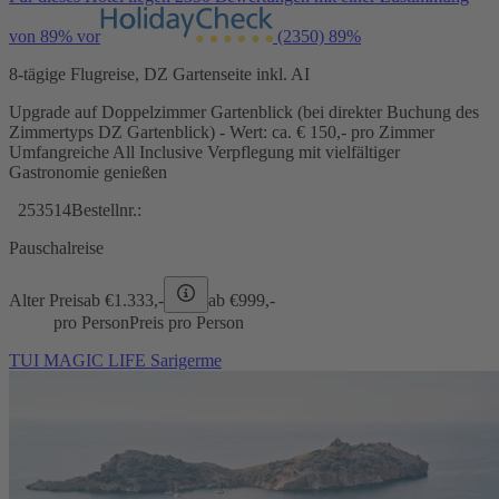
von 89% vor
(2350)
89%
8-tägige Flugreise, DZ Gartenseite inkl. AI
Upgrade auf Doppelzimmer Gartenblick (bei direkter Buchung des
Zimmertyps DZ Gartenblick) - Wert: ca. € 150,- pro Zimmer
Umfangreiche All Inclusive Verpflegung mit vielfältiger
Gastronomie genießen
253514
Bestellnr.:
Pauschalreise
Alter Preis
ab €
1.333,-
ab €
999,-
pro Person
Preis pro Person
TUI MAGIC LIFE Sarigerme