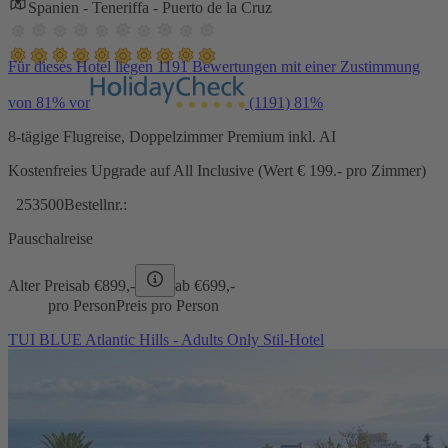
Spanien - Teneriffa - Puerto de la Cruz
Für dieses Hotel liegen 1191 Bewertungen mit einer Zustimmung
von 81% vor
(1191)
81%
8-tägige Flugreise, Doppelzimmer Premium inkl. AI
Kostenfreies Upgrade auf All Inclusive (Wert € 199.- pro Zimmer)
253500
Bestellnr.:
Pauschalreise
Alter Preis
ab €
899,-
ab €
699,-
pro Person
Preis pro Person
TUI BLUE Atlantic Hills - Adults Only Stil-Hotel