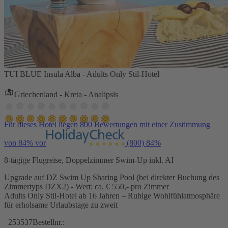
TUI BLUE Insula Alba - Adults Only Stil-Hotel
Griechenland - Kreta - Analipsis
Für dieses Hotel liegen 800 Bewertungen mit einer Zustimmung
von 84% vor
(800)
84%
8-tägige Flugreise, Doppelzimmer Swim-Up inkl. AI
Upgrade auf DZ Swim Up Sharing Pool (bei direkter Buchung des
Zimmertyps DZX2) - Wert: ca. € 550,- pro Zimmer
Adults Only Stil-Hotel ab 16 Jahren – Ruhige Wohlfühlatmosphäre
für erholsame Urlaubstage zu zweit
253537
Bestellnr.: