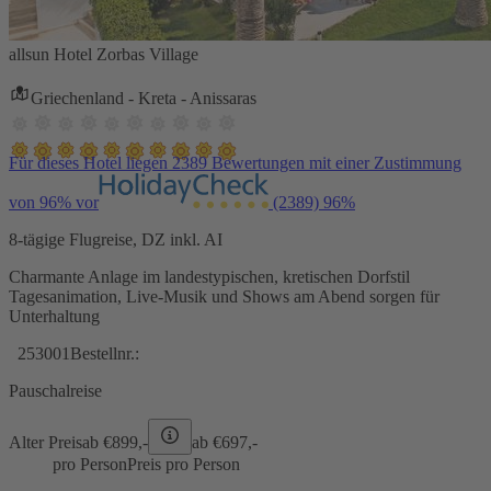
allsun Hotel Zorbas Village
Griechenland - Kreta - Anissaras
Für dieses Hotel liegen 2389 Bewertungen mit einer Zustimmung
von 96% vor
(2389)
96%
8-tägige Flugreise, DZ inkl. AI
Charmante Anlage im landestypischen, kretischen Dorfstil
Tagesanimation, Live-Musik und Shows am Abend sorgen für
Unterhaltung
253001
Bestellnr.:
Pauschalreise
Alter Preis
ab €
899,-
ab €
697,-
pro Person
Preis pro Person