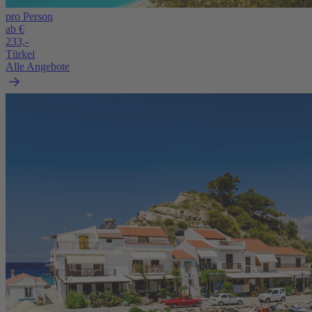
pro Person
ab €
233,-
Türkei
Alle Angebote