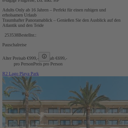
8-tägige Flugreise, DZ inkl. HP
Adults Only ab 16 Jahren – Perfekt für einen ruhigen und
erholsamen Urlaub
Traumhafter Panoramablick – Genießen Sie den Ausblick auf den
Atlantik und den Teide
253538
Bestellnr.:
Pauschalreise
Alter Preis
ab €
999,-
ab €
699,-
pro Person
Preis pro Person
R2 Lago Playa Park