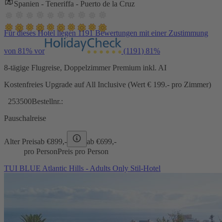
Spanien - Teneriffa - Puerto de la Cruz
Für dieses Hotel liegen 1191 Bewertungen mit einer Zustimmung
von 81% vor
(1191)
81%
8-tägige Flugreise, Doppelzimmer Premium inkl. AI
Kostenfreies Upgrade auf All Inclusive (Wert € 199.- pro Zimmer)
253500
Bestellnr.:
Pauschalreise
Alter Preis
ab €
899,-
ab €
699,-
pro Person
Preis pro Person
TUI BLUE Atlantic Hills - Adults Only Stil-Hotel