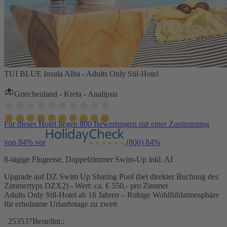
TUI BLUE Insula Alba - Adults Only Stil-Hotel
Griechenland - Kreta - Analipsis
Für dieses Hotel liegen 800 Bewertungen mit einer Zustimmung
von 84% vor
(800)
84%
8-tägige Flugreise, Doppelzimmer Swim-Up inkl. AI
Upgrade auf DZ Swim Up Sharing Pool (bei direkter Buchung des
Zimmertyps DZX2) - Wert: ca. € 550,- pro Zimmer
Adults Only Stil-Hotel ab 16 Jahren – Ruhige Wohlfühlatmosphäre
für erholsame Urlaubstage zu zweit
253537
Bestellnr.: