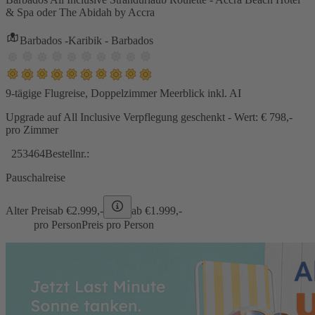
& Spa oder The Abidah by Accra
Barbados -Karibik - Barbados
9-tägige Flugreise, Doppelzimmer Meerblick inkl. AI
Upgrade auf All Inclusive Verpflegung geschenkt - Wert: € 798,-
pro Zimmer
253464
Bestellnr.:
Pauschalreise
Alter Preis
ab €
2.999,-
ab €
1.999,-
pro Person
Preis pro Person