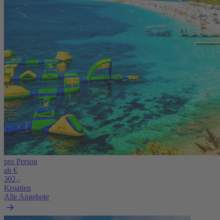
pro Person
ab €
302,-
Kroatien
Alle Angebote