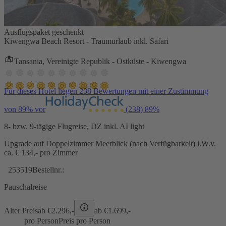
Ausflugspaket geschenkt
Kiwengwa Beach Resort - Traumurlaub inkl. Safari
Tansania, Vereinigte Republik - Ostküste - Kiwengwa
Für dieses Hotel liegen 238 Bewertungen mit einer Zustimmung
von 89% vor
(238)
89%
8- bzw. 9-tägige Flugreise, DZ inkl. AI light
Upgrade auf Doppelzimmer Meerblick (nach Verfügbarkeit) i.W.v.
ca. € 134,- pro Zimmer
253519
Bestellnr.:
Pauschalreise
Alter Preis
ab €
2.296,-
ab €
1.699,-
pro Person
Preis pro Person