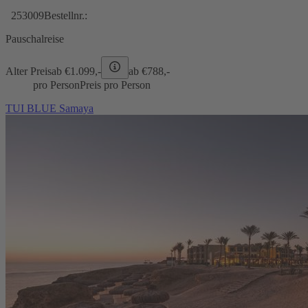
253009
Bestellnr.:
Pauschalreise
Alter Preis
ab €
1.099,-
ab €
788,-
pro Person
Preis pro Person
TUI BLUE Samaya