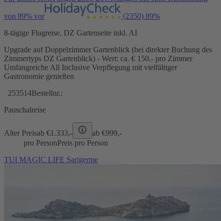
von 89% vor
(2350)
89%
8-tägige Flugreise, DZ Gartenseite inkl. AI
Upgrade auf Doppelzimmer Gartenblick (bei direkter Buchung des
Zimmertyps DZ Gartenblick) - Wert: ca. € 150,- pro Zimmer
Umfangreiche All Inclusive Verpflegung mit vielfältiger
Gastronomie genießen
253514
Bestellnr.:
Pauschalreise
Alter Preis
ab €
1.333,-
ab €
999,-
pro Person
Preis pro Person
TUI MAGIC LIFE Sarigerme