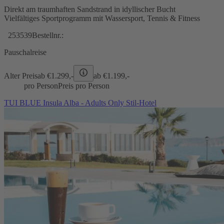
Direkt am traumhaften Sandstrand in idyllischer Bucht
Vielfältiges Sportprogramm mit Wassersport, Tennis & Fitness
253539
Bestellnr.:
Pauschalreise
Alter Preis
ab €
1.299,-
ab €
1.199,-
pro Person
Preis pro Person
TUI BLUE Insula Alba - Adults Only Stil-Hotel