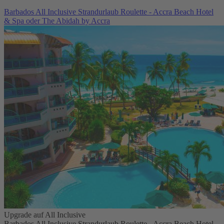
Barbados All Inclusive Strandurlaub Roulette - Accra Beach Hotel
& Spa oder The Abidah by Accra
Upgrade auf All Inclusive
Barbados All Inclusive Strandurlaub Roulette - Accra Beach Hotel