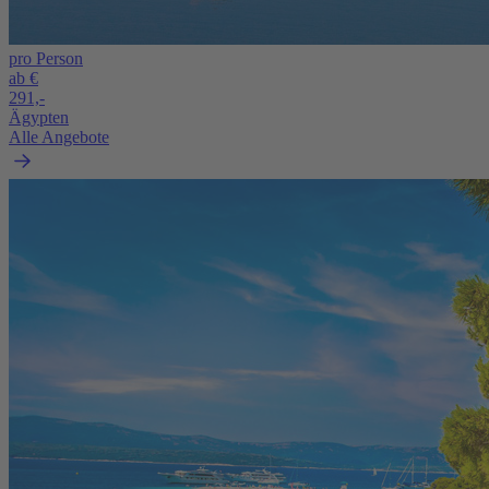
pro Person
ab €
291,-
Ägypten
Alle Angebote