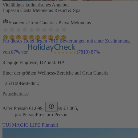
Vielfältiges kulinarisches Angebot
Lopesan Costa Meloneras Resort & Spa
Spanien - Gran Canaria - Playa Meloneras
Für dieses Hotel liegen 7810 Bewertungen mit einer Zustimmung
von 87% vor
(7810)
87%
8-tägige Flugreise, DZ inkl. HP
Einer der größten Wellness-Bereiche auf Gran Canaria
253100
Bestellnr.:
Pauschalreise
Alter Preis
ab €
1.699,-
ab €
1.005,-
pro Person
Preis pro Person
TUI MAGIC LIFE Plimmiri