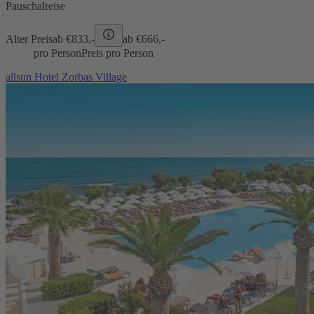
Pauschalreise
Alter Preis
ab €
833,-
ab €
666,-
pro Person
Preis pro Person
allsun Hotel Zorbas Village