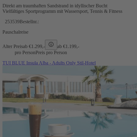
Direkt am traumhaften Sandstrand in idyllischer Bucht
Vielfältiges Sportprogramm mit Wassersport, Tennis & Fitness
253539
Bestellnr.:
Pauschalreise
Alter Preis
ab €
1.299,-
ab €
1.199,-
pro Person
Preis pro Person
TUI BLUE Insula Alba - Adults Only Stil-Hotel