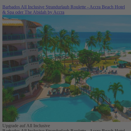
Barbados All Inclusive Strandurlaub Roulette - Accra Beach Hotel
& Spa oder The Abidah by Accra
Upgrade auf All Inclusive
Barbados All Inclusive Strandurlaub Roulette - Accra Beach Hotel