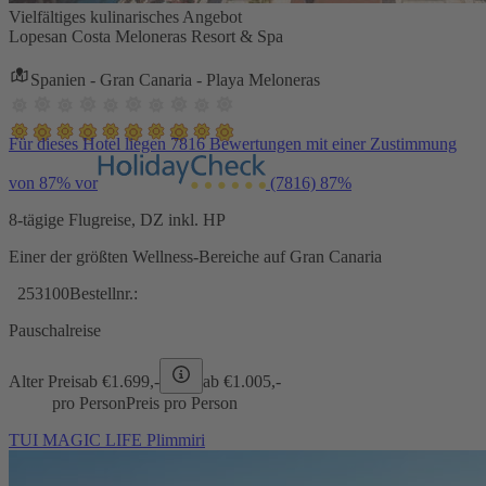
Vielfältiges kulinarisches Angebot
Lopesan Costa Meloneras Resort & Spa
Spanien - Gran Canaria - Playa Meloneras
Für dieses Hotel liegen 7816 Bewertungen mit einer Zustimmung
von 87% vor
(7816)
87%
8-tägige Flugreise, DZ inkl. HP
Einer der größten Wellness-Bereiche auf Gran Canaria
253100
Bestellnr.:
Pauschalreise
Alter Preis
ab €
1.699,-
ab €
1.005,-
pro Person
Preis pro Person
TUI MAGIC LIFE Plimmiri