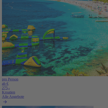
pro Person
ab €
275,-
Kroatien
Alle Angebote