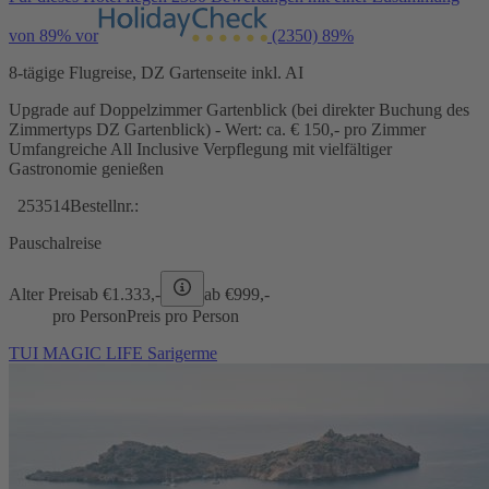
von 89% vor
(2350)
89%
8-tägige Flugreise, DZ Gartenseite inkl. AI
Upgrade auf Doppelzimmer Gartenblick (bei direkter Buchung des
Zimmertyps DZ Gartenblick) - Wert: ca. € 150,- pro Zimmer
Umfangreiche All Inclusive Verpflegung mit vielfältiger
Gastronomie genießen
253514
Bestellnr.:
Pauschalreise
Alter Preis
ab €
1.333,-
ab €
999,-
pro Person
Preis pro Person
TUI MAGIC LIFE Sarigerme