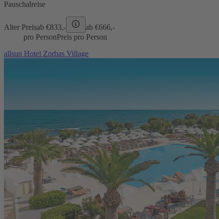
Pauschalreise
Alter Preis
ab €
833,-
ab €
666,-
pro Person
Preis pro Person
allsun Hotel Zorbas Village