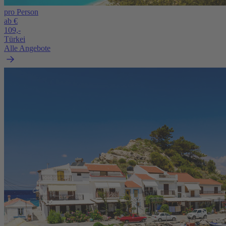
pro Person
ab €
109,-
Türkei
Alle Angebote