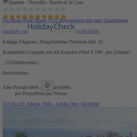
Spanien - Teneriffa - Puerto de la Cruz
Für dieses Hotel liegen 1191 Bewertungen mit einer Zustimmung
von 81% vor
(1191)
81%
8-tägige Flugreise, Doppelzimmer Premium inkl. AI
Kostenfreies Upgrade auf All Inclusive (Wert € 199.- pro Zimmer)
253500
Bestellnr.:
Pauschalreise
Alter Preis
ab €
899,-
ab €
699,-
pro Person
Preis pro Person
TUI BLUE Atlantic Hills - Adults Only Stil-Hotel