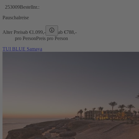
253009
Bestellnr.:
Pauschalreise
Alter Preis
ab €
1.099,-
ab €
788,-
pro Person
Preis pro Person
TUI BLUE Samaya