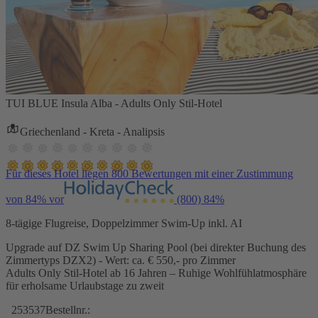
TUI BLUE Insula Alba - Adults Only Stil-Hotel
Griechenland - Kreta - Analipsis
Für dieses Hotel liegen 800 Bewertungen mit einer Zustimmung
von 84% vor
(800)
84%
8-tägige Flugreise, Doppelzimmer Swim-Up inkl. AI
Upgrade auf DZ Swim Up Sharing Pool (bei direkter Buchung des
Zimmertyps DZX2) - Wert: ca. € 550,- pro Zimmer
Adults Only Stil-Hotel ab 16 Jahren – Ruhige Wohlfühlatmosphäre
für erholsame Urlaubstage zu zweit
253537
Bestellnr.: