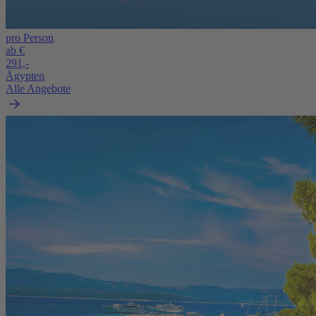
pro Person
ab €
291,-
Ägypten
Alle Angebote