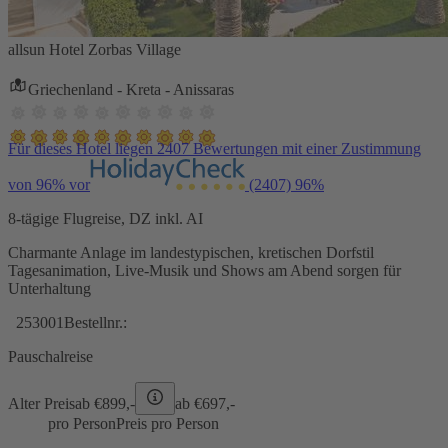
allsun Hotel Zorbas Village
Griechenland - Kreta - Anissaras
Für dieses Hotel liegen 2407 Bewertungen mit einer Zustimmung
von 96% vor
(2407)
96%
8-tägige Flugreise, DZ inkl. AI
Charmante Anlage im landestypischen, kretischen Dorfstil
Tagesanimation, Live-Musik und Shows am Abend sorgen für
Unterhaltung
253001
Bestellnr.:
Pauschalreise
Alter Preis
ab €
899,-
ab €
697,-
pro Person
Preis pro Person