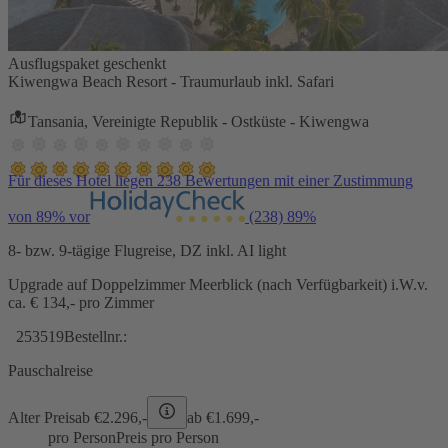
Ausflugspaket geschenkt
Kiwengwa Beach Resort - Traumurlaub inkl. Safari
Tansania, Vereinigte Republik - Ostküste - Kiwengwa
Für dieses Hotel liegen 238 Bewertungen mit einer Zustimmung
von 89% vor
(238)
89%
8- bzw. 9-tägige Flugreise, DZ inkl. AI light
Upgrade auf Doppelzimmer Meerblick (nach Verfügbarkeit) i.W.v.
ca. € 134,- pro Zimmer
253519
Bestellnr.:
Pauschalreise
Alter Preis
ab €
2.296,-
ab €
1.699,-
pro Person
Preis pro Person