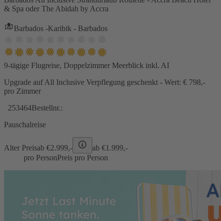
& Spa oder The Abidah by Accra
Barbados -Karibik - Barbados
9-tägige Flugreise, Doppelzimmer Meerblick inkl. AI
Upgrade auf All Inclusive Verpflegung geschenkt - Wert: € 798,-
pro Zimmer
253464
Bestellnr.:
Pauschalreise
Alter Preis
ab €
2.999,-
ab €
1.999,-
pro Person
Preis pro Person