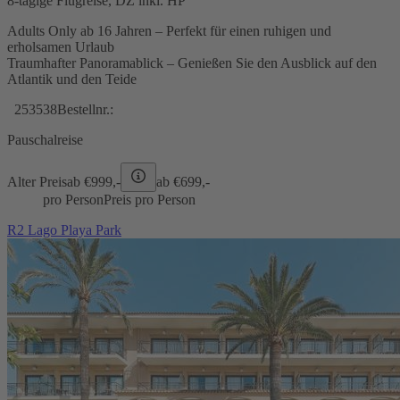
8-tägige Flugreise, DZ inkl. HP
Adults Only ab 16 Jahren – Perfekt für einen ruhigen und
erholsamen Urlaub
Traumhafter Panoramablick – Genießen Sie den Ausblick auf den
Atlantik und den Teide
253538
Bestellnr.:
Pauschalreise
Alter Preis
ab €
999,-
ab €
699,-
pro Person
Preis pro Person
R2 Lago Playa Park