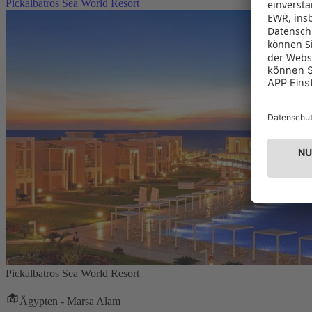
Pickalbatros Sea World Resort
Pickalbatros Sea World Resort
Ägypten - Marsa Alam