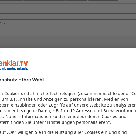
en.
el in einem Paket kombiniert werden – das spart Zeit und Geld. Nutzen 
en!