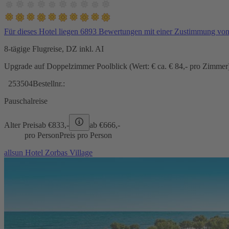
Für dieses Hotel liegen 6893 Bewertungen mit einer Zustimmung vo
8-tägige Flugreise, DZ inkl. AI
Upgrade auf Doppelzimmer Poolblick (Wert: € ca. € 84,- pro Zimmer) 
253504
Bestellnr.:
Pauschalreise
Alter Preis
ab €
833,-
ab €
666,-
pro Person
Preis pro Person
allsun Hotel Zorbas Village