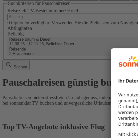
Suchkriterien für Pauschalreisen
Reiseziel/ TV-Bestellnummer/ Hotel
0 Optionen verfügbar. Verwenden Sie die Pfeiltasten zum Navigier
Abflughafen
Beliebig
Reisezeitraum & Dauer
12.08.26 - 12.11.26, Beliebige Dauer
Reisende
2 Erwachsene
Suchen
Pauschalreisen günstig buchen
Pauschalreisen bieten stressfreien Urlaubsgenuss, indem Flug und Hot
bei sonnenklar.TV buchen und unvergessliche Urlaubsmomente erleb
Top TV-Angebote inklusive Flug