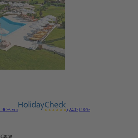
n 96% vor
(2407)
96%
altung