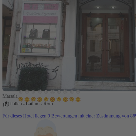
Marsala
Italien
-
Latium
-
Rom
Für dieses Hotel liegen 9 Bewertungen mit einer Zustimmung von 8