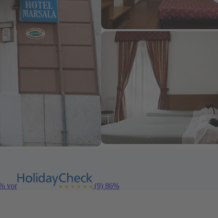
6% vor
(9)
86%