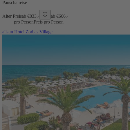
Pauschalreise
Alter Preis
ab €
833,-
ab €
666,-
pro Person
Preis pro Person
allsun Hotel Zorbas Village