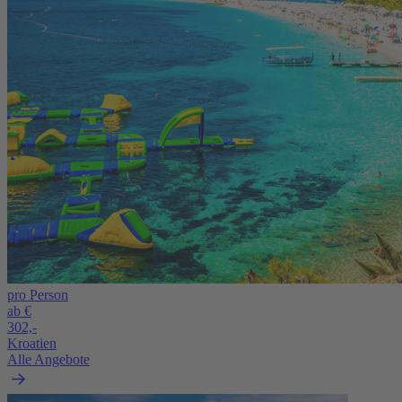
pro Person
ab €
302,-
Kroatien
Alle Angebote