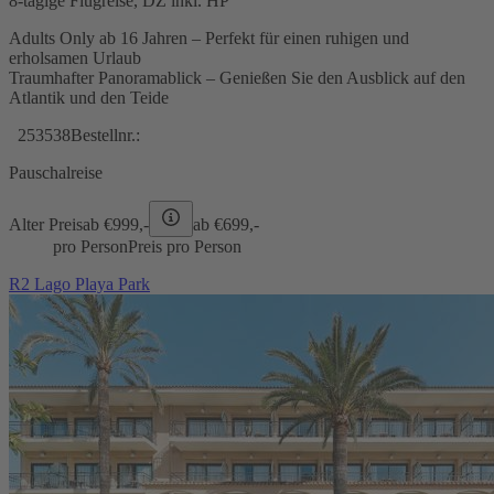
8-tägige Flugreise, DZ inkl. HP
Adults Only ab 16 Jahren – Perfekt für einen ruhigen und
erholsamen Urlaub
Traumhafter Panoramablick – Genießen Sie den Ausblick auf den
Atlantik und den Teide
253538
Bestellnr.:
Pauschalreise
Alter Preis
ab €
999,-
ab €
699,-
pro Person
Preis pro Person
R2 Lago Playa Park