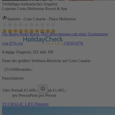
Vielfältiges kulinarisches Angebot
Lopesan Costa Meloneras Resort & Spa
Spanien - Gran Canaria - Playa Meloneras
Für dieses Hotel liegen 7810 Bewertungen mit einer Zustimmung
von 87% vor
(7810)
87%
8-tägige Flugreise, DZ inkl. HP
Einer der größten Wellness-Bereiche auf Gran Canaria
253100
Bestellnr.:
Pauschalreise
Alter Preis
ab €
1.699,-
ab €
1.005,-
pro Person
Preis pro Person
TUI MAGIC LIFE Plimmiri