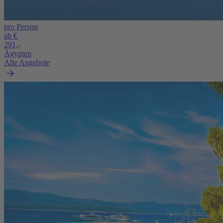
pro Person
ab €
291,-
Ägypten
Alle Angebote