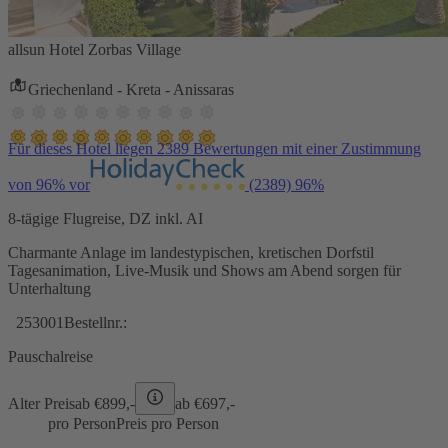
allsun Hotel Zorbas Village
Griechenland - Kreta - Anissaras
Für dieses Hotel liegen 2389 Bewertungen mit einer Zustimmung
von 96% vor
(2389)
96%
8-tägige Flugreise, DZ inkl. AI
Charmante Anlage im landestypischen, kretischen Dorfstil
Tagesanimation, Live-Musik und Shows am Abend sorgen für
Unterhaltung
253001
Bestellnr.:
Pauschalreise
Alter Preis
ab €
899,-
ab €
697,-
pro Person
Preis pro Person