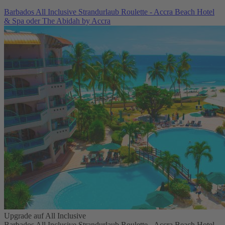
Barbados All Inclusive Strandurlaub Roulette - Accra Beach Hotel
& Spa oder The Abidah by Accra
Upgrade auf All Inclusive
Barbados All Inclusive Strandurlaub Roulette - Accra Beach Hotel