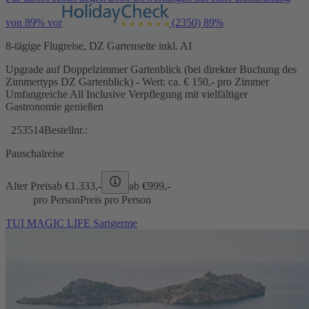
von 89% vor
(2350)
89%
8-tägige Flugreise, DZ Gartenseite inkl. AI
Upgrade auf Doppelzimmer Gartenblick (bei direkter Buchung des
Zimmertyps DZ Gartenblick) - Wert: ca. € 150,- pro Zimmer
Umfangreiche All Inclusive Verpflegung mit vielfältiger
Gastronomie genießen
253514
Bestellnr.:
Pauschalreise
Alter Preis
ab €
1.333,-
ab €
999,-
pro Person
Preis pro Person
TUI MAGIC LIFE Sarigerme