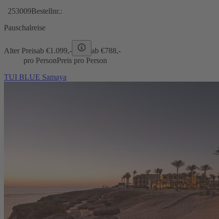
253009
Bestellnr.:
Pauschalreise
Alter Preis
ab €
1.099,-
ab €
788,-
pro Person
Preis pro Person
TUI BLUE Samaya