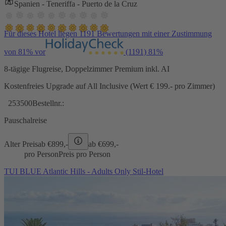
Spanien - Teneriffa - Puerto de la Cruz
Für dieses Hotel liegen 1191 Bewertungen mit einer Zustimmung
von 81% vor
(1191)
81%
8-tägige Flugreise, Doppelzimmer Premium inkl. AI
Kostenfreies Upgrade auf All Inclusive (Wert € 199.- pro Zimmer)
253500
Bestellnr.:
Pauschalreise
Alter Preis
ab €
899,-
ab €
699,-
pro Person
Preis pro Person
TUI BLUE Atlantic Hills - Adults Only Stil-Hotel