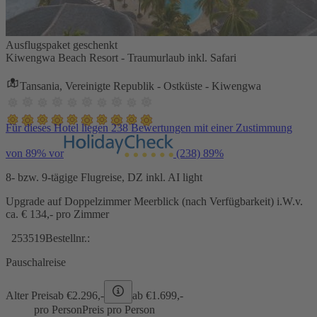
Ausflugspaket geschenkt
Kiwengwa Beach Resort - Traumurlaub inkl. Safari
Tansania, Vereinigte Republik - Ostküste - Kiwengwa
Für dieses Hotel liegen 238 Bewertungen mit einer Zustimmung
von 89% vor
(238)
89%
8- bzw. 9-tägige Flugreise, DZ inkl. AI light
Upgrade auf Doppelzimmer Meerblick (nach Verfügbarkeit) i.W.v.
ca. € 134,- pro Zimmer
253519
Bestellnr.:
Pauschalreise
Alter Preis
ab €
2.296,-
ab €
1.699,-
pro Person
Preis pro Person