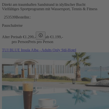
Direkt am traumhaften Sandstrand in idyllischer Bucht
Vielfältiges Sportprogramm mit Wassersport, Tennis & Fitness
253539
Bestellnr.:
Pauschalreise
Alter Preis
ab €
1.299,-
ab €
1.199,-
pro Person
Preis pro Person
TUI BLUE Insula Alba - Adults Only Stil-Hotel