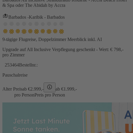
& Spa oder The Abidah by Accra
Barbados -Karibik - Barbados
9-tägige Flugreise, Doppelzimmer Meerblick inkl. AI
Upgrade auf All Inclusive Verpflegung geschenkt - Wert: € 798,-
pro Zimmer
253464
Bestellnr.:
Pauschalreise
Alter Preis
ab €
2.999,-
ab €
1.999,-
pro Person
Preis pro Person