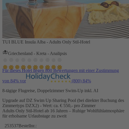
TUI BLUE Insula Alba - Adults Only Stil-Hotel
Griechenland - Kreta - Analipsis
Für dieses Hotel liegen 800 Bewertungen mit einer Zustimmung
von 84% vor
(800)
84%
8-tägige Flugreise, Doppelzimmer Swim-Up inkl. AI
Upgrade auf DZ Swim Up Sharing Pool (bei direkter Buchung des
Zimmertyps DZX2) - Wert: ca. € 550,- pro Zimmer
Adults Only Stil-Hotel ab 16 Jahren – Ruhige Wohlfühlatmosphäre
für erholsame Urlaubstage zu zweit
253537
Bestellnr.: