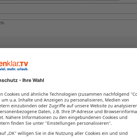
en.
el in einem Paket kombiniert werden – das spart Zeit und Geld. Nutzen 
en!