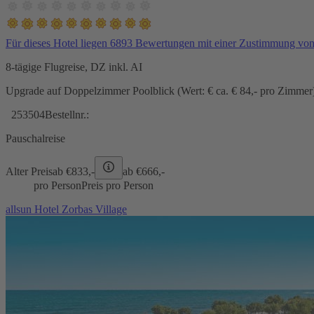
Für dieses Hotel liegen 6893 Bewertungen mit einer Zustimmung vo
8-tägige Flugreise, DZ inkl. AI
Upgrade auf Doppelzimmer Poolblick (Wert: € ca. € 84,- pro Zimmer) 
253504
Bestellnr.:
Pauschalreise
Alter Preis
ab €
833,-
ab €
666,-
pro Person
Preis pro Person
allsun Hotel Zorbas Village