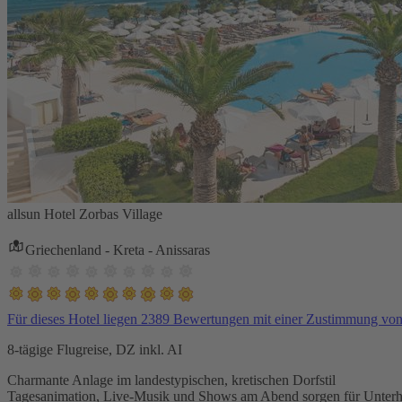
allsun Hotel Zorbas Village
Griechenland - Kreta - Anissaras
Für dieses Hotel liegen 2389 Bewertungen mit einer Zustimmung vo
8-tägige Flugreise, DZ inkl. AI
Charmante Anlage im landestypischen, kretischen Dorfstil
Tagesanimation, Live-Musik und Shows am Abend sorgen für Unterh