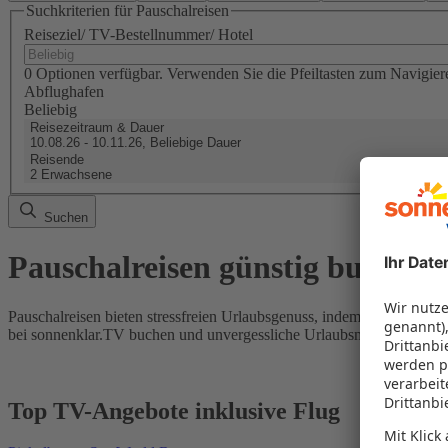
Suchkriterien für Pauschalreisen
Reiseziel/ TV-Bestellnummer/ Hotel
0 Optionen verfügbar. Verwenden Sie die Pfeiltasten zum Navigier
Abflughafen
Beliebig
Reisezeitraum & Dauer
10.08.26 - 10.11.26, Beliebige Dauer
Reisende
2 Erwachsene
Suchen
Pauschalreisen günstig buchen
Pauschalreisen bieten stressfreien Urlaubsgenuss, indem Flug und Hot
bei sonnenklar.TV buchen und unvergessliche Urlaubsmomente erleb
Top TV-Angebote inklusive Flug