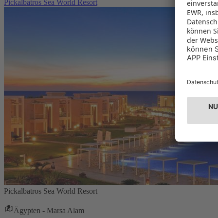
Pickalbatros Sea World Resort
Pickalbatros Sea World Resort
Ägypten - Marsa Alam