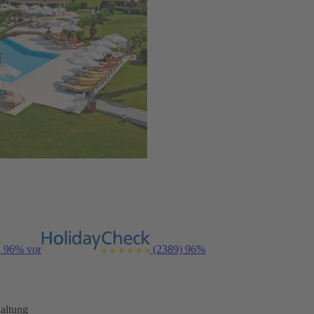
n 96% vor
(2389)
96%
altung