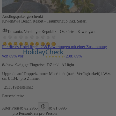
Ausflugspaket geschenkt
Kiwengwa Beach Resort - Traumurlaub inkl. Safari
Tansania, Vereinigte Republik - Ostküste - Kiwengwa
Für dieses Hotel liegen 238 Bewertungen mit einer Zustimmung
von 89% vor
(238)
89%
8- bzw. 9-tägige Flugreise, DZ inkl. AI light
Upgrade auf Doppelzimmer Meerblick (nach Verfügbarkeit) i.W.v.
ca. € 134,- pro Zimmer
253519
Bestellnr.:
Pauschalreise
Alter Preis
ab €
2.296,-
ab €
1.699,-
pro Person
Preis pro Person