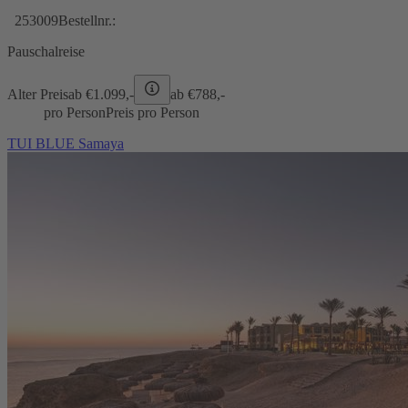
253009
Bestellnr.:
Pauschalreise
Alter Preis
ab €
1.099,-
ab €
788,-
pro Person
Preis pro Person
TUI BLUE Samaya