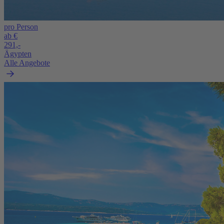
pro Person
ab €
291,-
Ägypten
Alle Angebote