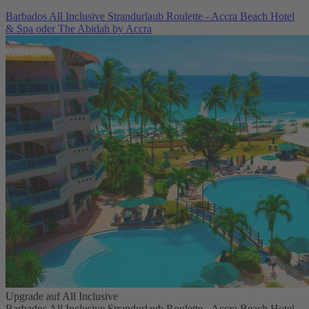
Barbados All Inclusive Strandurlaub Roulette - Accra Beach Hotel
& Spa oder The Abidah by Accra
Upgrade auf All Inclusive
Barbados All Inclusive Strandurlaub Roulette - Accra Beach Hotel