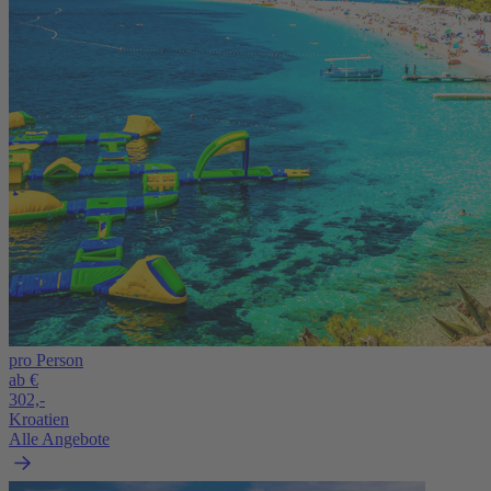
pro Person
ab €
302,-
Kroatien
Alle Angebote