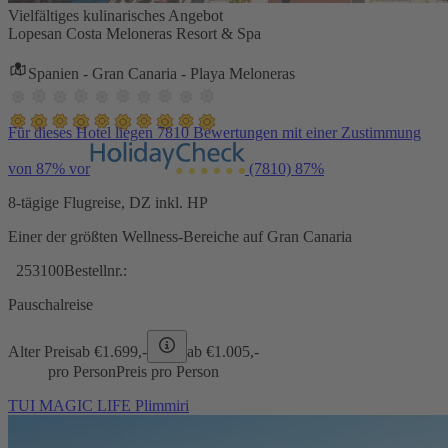
Vielfältiges kulinarisches Angebot
Lopesan Costa Meloneras Resort & Spa
Spanien - Gran Canaria - Playa Meloneras
Für dieses Hotel liegen 7810 Bewertungen mit einer Zustimmung
von 87% vor
(7810)
87%
8-tägige Flugreise, DZ inkl. HP
Einer der größten Wellness-Bereiche auf Gran Canaria
253100
Bestellnr.:
Pauschalreise
Alter Preis
ab €
1.699,-
ab €
1.005,-
pro Person
Preis pro Person
TUI MAGIC LIFE Plimmiri