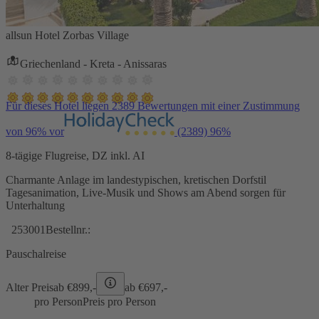
allsun Hotel Zorbas Village
Griechenland - Kreta - Anissaras
Für dieses Hotel liegen 2389 Bewertungen mit einer Zustimmung
von 96% vor
(2389)
96%
8-tägige Flugreise, DZ inkl. AI
Charmante Anlage im landestypischen, kretischen Dorfstil
Tagesanimation, Live-Musik und Shows am Abend sorgen für
Unterhaltung
253001
Bestellnr.:
Pauschalreise
Alter Preis
ab €
899,-
ab €
697,-
pro Person
Preis pro Person