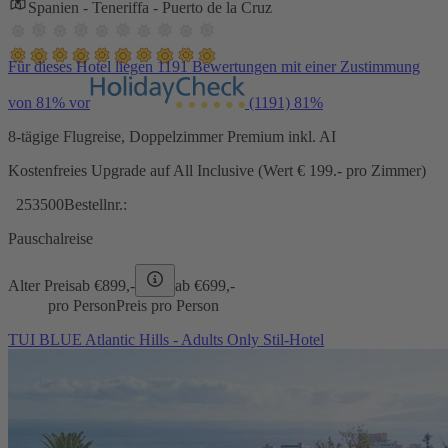
Spanien - Teneriffa - Puerto de la Cruz
Für dieses Hotel liegen 1191 Bewertungen mit einer Zustimmung
von 81% vor
(1191)
81%
8-tägige Flugreise, Doppelzimmer Premium inkl. AI
Kostenfreies Upgrade auf All Inclusive (Wert € 199.- pro Zimmer)
253500
Bestellnr.:
Pauschalreise
Alter Preis
ab €
899,-
ab €
699,-
pro Person
Preis pro Person
TUI BLUE Atlantic Hills - Adults Only Stil-Hotel