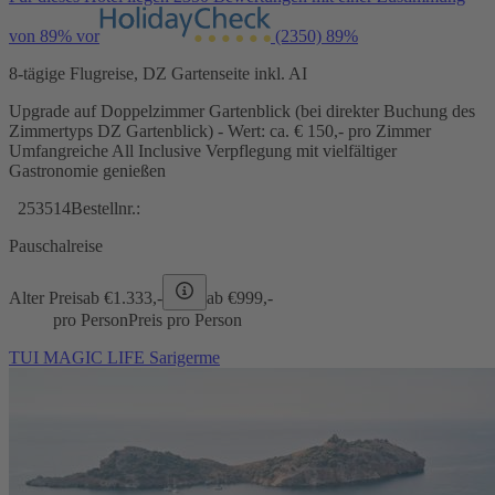
von 89% vor
(2350)
89%
8-tägige Flugreise, DZ Gartenseite inkl. AI
Upgrade auf Doppelzimmer Gartenblick (bei direkter Buchung des
Zimmertyps DZ Gartenblick) - Wert: ca. € 150,- pro Zimmer
Umfangreiche All Inclusive Verpflegung mit vielfältiger
Gastronomie genießen
253514
Bestellnr.:
Pauschalreise
Alter Preis
ab €
1.333,-
ab €
999,-
pro Person
Preis pro Person
TUI MAGIC LIFE Sarigerme