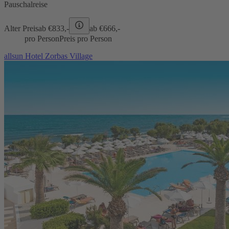
Pauschalreise
Alter Preis
ab €
833,-
ab €
666,-
pro Person
Preis pro Person
allsun Hotel Zorbas Village