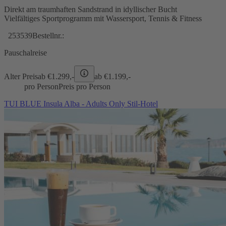
Direkt am traumhaften Sandstrand in idyllischer Bucht
Vielfältiges Sportprogramm mit Wassersport, Tennis & Fitness
253539
Bestellnr.:
Pauschalreise
Alter Preis
ab €
1.299,-
ab €
1.199,-
pro Person
Preis pro Person
TUI BLUE Insula Alba - Adults Only Stil-Hotel