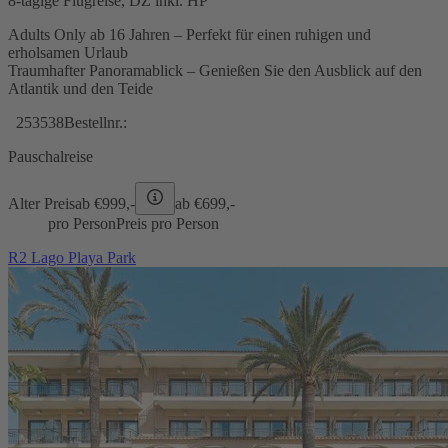
8-tägige Flugreise, DZ inkl. HP
Adults Only ab 16 Jahren – Perfekt für einen ruhigen und
erholsamen Urlaub
Traumhafter Panoramablick – Genießen Sie den Ausblick auf den
Atlantik und den Teide
253538
Bestellnr.:
Pauschalreise
Alter Preis
ab €
999,-
ab €
699,-
pro Person
Preis pro Person
R2 Lago Playa Park