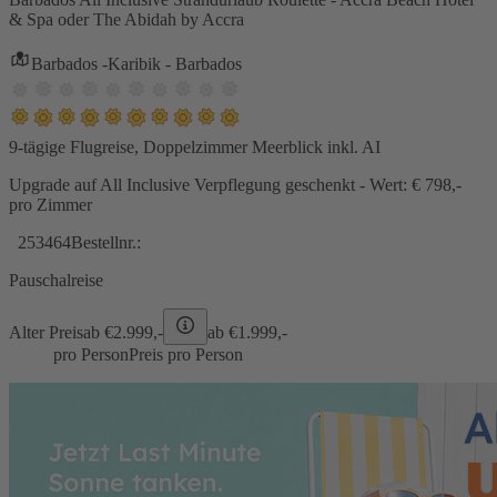
& Spa oder The Abidah by Accra
Barbados -Karibik - Barbados
9-tägige Flugreise, Doppelzimmer Meerblick inkl. AI
Upgrade auf All Inclusive Verpflegung geschenkt - Wert: € 798,-
pro Zimmer
253464
Bestellnr.:
Pauschalreise
Alter Preis
ab €
2.999,-
ab €
1.999,-
pro Person
Preis pro Person