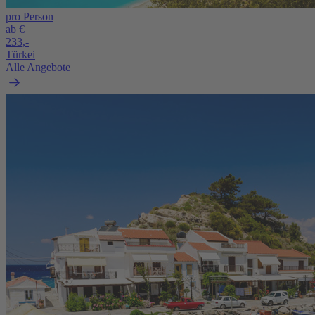
pro Person
ab €
233,-
Türkei
Alle Angebote