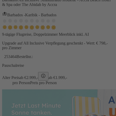
& Spa oder The Abidah by Accra
Barbados -Karibik - Barbados
9-tägige Flugreise, Doppelzimmer Meerblick inkl. AI
Upgrade auf All Inclusive Verpflegung geschenkt - Wert: € 798,-
pro Zimmer
253464
Bestellnr.:
Pauschalreise
Alter Preis
ab €
2.999,-
ab €
1.999,-
pro Person
Preis pro Person