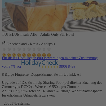
TUI BLUE Insula Alba - Adults Only Stil-Hotel
Griechenland - Kreta - Analipsis
Für dieses Hotel liegen 800 Bewertungen mit einer Zustimmung
von 84% vor
(800)
84%
8-tägige Flugreise, Doppelzimmer Swim-Up inkl. AI
Upgrade auf DZ Swim Up Sharing Pool (bei direkter Buchung des
Zimmertyps DZX2) - Wert: ca. € 550,- pro Zimmer
Adults Only Stil-Hotel ab 16 Jahren – Ruhige Wohlfühlatmosphäre
für erholsame Urlaubstage zu zweit
253537
Bestellnr.: