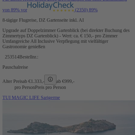
von 89% vor
(2350)
89%
8-tägige Flugreise, DZ Gartenseite inkl. AI
Upgrade auf Doppelzimmer Gartenblick (bei direkter Buchung des
Zimmertyps DZ Gartenblick) - Wert: ca. € 150,- pro Zimmer
Umfangreiche All Inclusive Verpflegung mit vielfältiger
Gastronomie genießen
253514
Bestellnr.:
Pauschalreise
Alter Preis
ab €
1.333,-
ab €
999,-
pro Person
Preis pro Person
TUI MAGIC LIFE Sarigerme