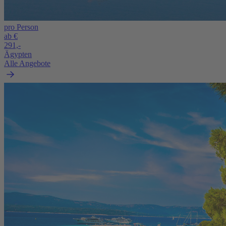
pro Person
ab €
291,-
Ägypten
Alle Angebote