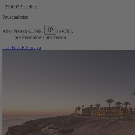
253009
Bestellnr.:
Pauschalreise
Alter Preis
ab €
1.099,-
ab €
788,-
pro Person
Preis pro Person
TUI BLUE Samaya