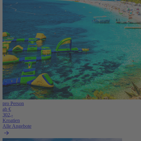
pro Person
ab €
302,-
Kroatien
Alle Angebote