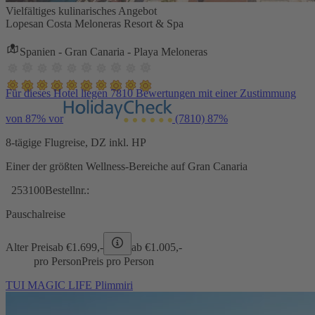
Vielfältiges kulinarisches Angebot
Lopesan Costa Meloneras Resort & Spa
Spanien - Gran Canaria - Playa Meloneras
Für dieses Hotel liegen 7810 Bewertungen mit einer Zustimmung
von 87% vor
(7810)
87%
8-tägige Flugreise, DZ inkl. HP
Einer der größten Wellness-Bereiche auf Gran Canaria
253100
Bestellnr.:
Pauschalreise
Alter Preis
ab €
1.699,-
ab €
1.005,-
pro Person
Preis pro Person
TUI MAGIC LIFE Plimmiri