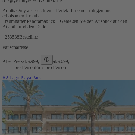
8-tägige Flugreise, DZ inkl. HP
Adults Only ab 16 Jahren – Perfekt für einen ruhigen und
erholsamen Urlaub
Traumhafter Panoramablick – Genießen Sie den Ausblick auf den
Atlantik und den Teide
253538
Bestellnr.:
Pauschalreise
Alter Preis
ab €
999,-
ab €
699,-
pro Person
Preis pro Person
R2 Lago Playa Park