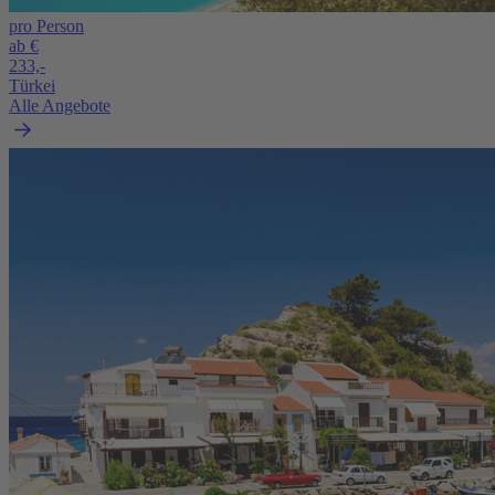
pro Person
ab €
233,-
Türkei
Alle Angebote