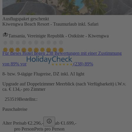
Ausflugspaket geschenkt
Kiwengwa Beach Resort - Traumurlaub inkl. Safari
Tansania, Vereinigte Republik - Ostküste - Kiwengwa
Für dieses Hotel liegen 238 Bewertungen mit einer Zustimmung
von 89% vor
(238)
89%
8- bzw. 9-tägige Flugreise, DZ inkl. AI light
Upgrade auf Doppelzimmer Meerblick (nach Verfügbarkeit) i.W.v.
ca. € 134,- pro Zimmer
253519
Bestellnr.:
Pauschalreise
Alter Preis
ab €
2.296,-
ab €
1.699,-
pro Person
Preis pro Person