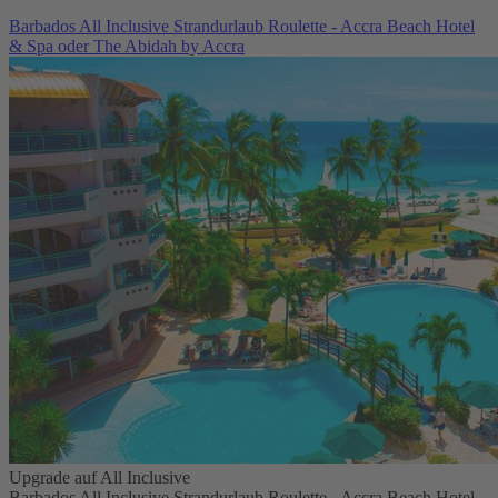
Barbados All Inclusive Strandurlaub Roulette - Accra Beach Hotel
& Spa oder The Abidah by Accra
Upgrade auf All Inclusive
Barbados All Inclusive Strandurlaub Roulette - Accra Beach Hotel