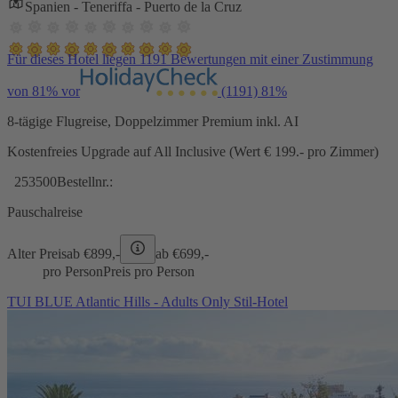
Spanien - Teneriffa - Puerto de la Cruz
Für dieses Hotel liegen 1191 Bewertungen mit einer Zustimmung
von 81% vor
(1191)
81%
8-tägige Flugreise, Doppelzimmer Premium inkl. AI
Kostenfreies Upgrade auf All Inclusive (Wert € 199.- pro Zimmer)
253500
Bestellnr.:
Pauschalreise
Alter Preis
ab €
899,-
ab €
699,-
pro Person
Preis pro Person
TUI BLUE Atlantic Hills - Adults Only Stil-Hotel