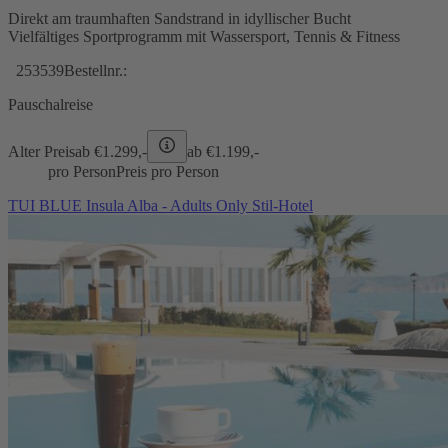
Direkt am traumhaften Sandstrand in idyllischer Bucht
Vielfältiges Sportprogramm mit Wassersport, Tennis & Fitness
253539
Bestellnr.:
Pauschalreise
Alter Preis
ab €
1.299,-
ab €
1.199,-
pro Person
Preis pro Person
TUI BLUE Insula Alba - Adults Only Stil-Hotel