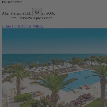
Pauschalreise
Alter Preis
ab €
833,-
ab €
666,-
pro Person
Preis pro Person
allsun Hotel Zorbas Village