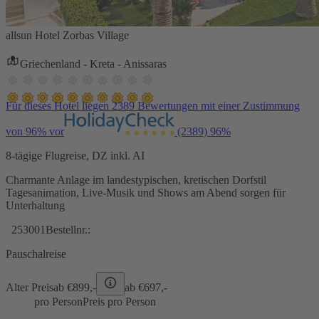
allsun Hotel Zorbas Village
Griechenland - Kreta - Anissaras
Für dieses Hotel liegen 2389 Bewertungen mit einer Zustimmung
von 96% vor
(2389)
96%
8-tägige Flugreise, DZ inkl. AI
Charmante Anlage im landestypischen, kretischen Dorfstil
Tagesanimation, Live-Musik und Shows am Abend sorgen für
Unterhaltung
253001
Bestellnr.:
Pauschalreise
Alter Preis
ab €
899,-
ab €
697,-
pro Person
Preis pro Person