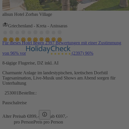
allsun Hotel Zorbas Village
Griechenland - Kreta - Anissaras
Für dieses Hotel liegen 2397 Bewertungen mit einer Zustimmung
von 96% vor
(2397)
96%
8-tägige Flugreise, DZ inkl. AI
Charmante Anlage im landestypischen, kretischen Dorfstil
Tagesanimation, Live-Musik und Shows am Abend sorgen für
Unterhaltung
253001
Bestellnr.:
Pauschalreise
Alter Preis
ab €
899,-
ab €
697,-
pro Person
Preis pro Person