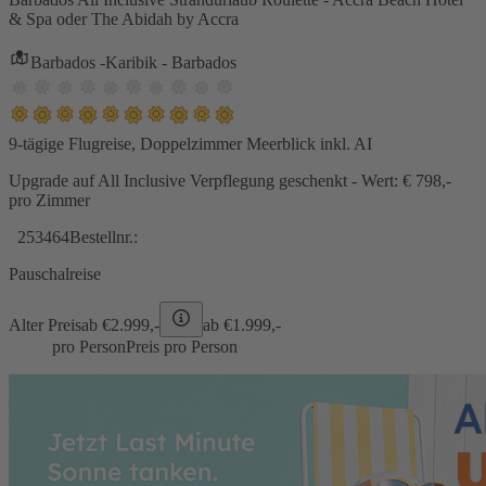
& Spa oder The Abidah by Accra
Barbados -Karibik - Barbados
9-tägige Flugreise, Doppelzimmer Meerblick inkl. AI
Upgrade auf All Inclusive Verpflegung geschenkt - Wert: € 798,-
pro Zimmer
253464
Bestellnr.:
Pauschalreise
Alter Preis
ab €
2.999,-
ab €
1.999,-
pro Person
Preis pro Person