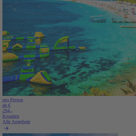
pro Person
ab €
294,-
Kroatien
Alle Angebote