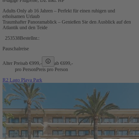
8-tägige Flugreise, DZ inkl. HP
Adults Only ab 16 Jahren – Perfekt für einen ruhigen und
erholsamen Urlaub
Traumhafter Panoramablick – Genießen Sie den Ausblick auf den
Atlantik und den Teide
253538
Bestellnr.:
Pauschalreise
Alter Preis
ab €
999,-
ab €
699,-
pro Person
Preis pro Person
R2 Lago Playa Park