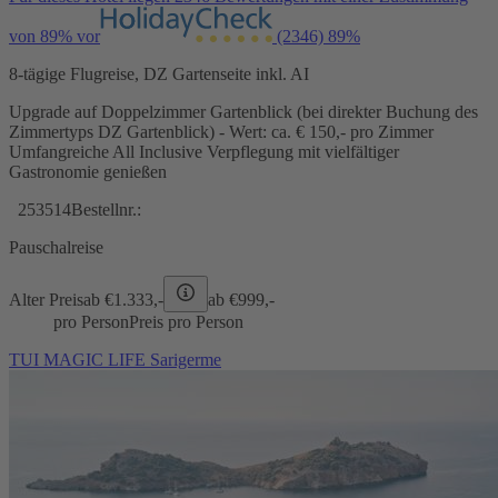
von 89% vor
(2346)
89%
8-tägige Flugreise, DZ Gartenseite inkl. AI
Upgrade auf Doppelzimmer Gartenblick (bei direkter Buchung des
Zimmertyps DZ Gartenblick) - Wert: ca. € 150,- pro Zimmer
Umfangreiche All Inclusive Verpflegung mit vielfältiger
Gastronomie genießen
253514
Bestellnr.:
Pauschalreise
Alter Preis
ab €
1.333,-
ab €
999,-
pro Person
Preis pro Person
TUI MAGIC LIFE Sarigerme