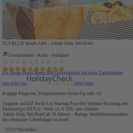
TUI BLUE Insula Alba - Adults Only Stil-Hotel
Griechenland - Kreta - Analipsis
Für dieses Hotel liegen 800 Bewertungen mit einer Zustimmung
von 84% vor
(800)
84%
8-tägige Flugreise, Doppelzimmer Swim-Up inkl. AI
Upgrade auf DZ Swim Up Sharing Pool (bei direkter Buchung des
Zimmertyps DZX2) - Wert: ca. € 550,- pro Zimmer
Adults Only Stil-Hotel ab 16 Jahren – Ruhige Wohlfühlatmosphäre
für erholsame Urlaubstage zu zweit
253537
Bestellnr.: