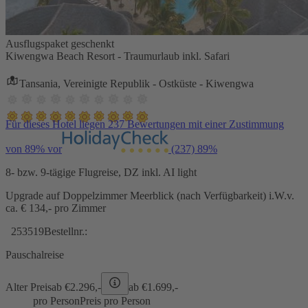
Ausflugspaket geschenkt
Kiwengwa Beach Resort - Traumurlaub inkl. Safari
Tansania, Vereinigte Republik - Ostküste - Kiwengwa
Für dieses Hotel liegen 237 Bewertungen mit einer Zustimmung
von 89% vor
(237)
89%
8- bzw. 9-tägige Flugreise, DZ inkl. AI light
Upgrade auf Doppelzimmer Meerblick (nach Verfügbarkeit) i.W.v.
ca. € 134,- pro Zimmer
253519
Bestellnr.:
Pauschalreise
Alter Preis
ab €
2.296,-
ab €
1.699,-
pro Person
Preis pro Person