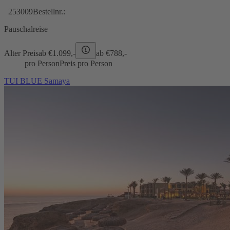
253009
Bestellnr.:
Pauschalreise
Alter Preis
ab €
1.099,-
ab €
788,-
pro Person
Preis pro Person
TUI BLUE Samaya