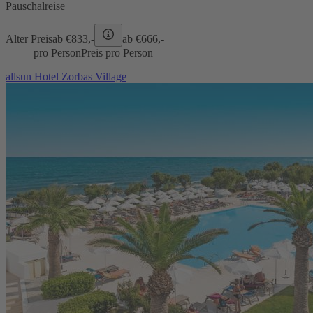
Pauschalreise
Alter Preis
ab €
833,-
ab €
666,-
pro Person
Preis pro Person
allsun Hotel Zorbas Village