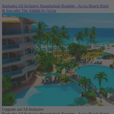
Barbados All Inclusive Strandurlaub Roulette - Accra Beach Hotel
& Spa oder The Abidah by Accra
Upgrade auf All Inclusive
Barbados All Inclusive Strandurlaub Roulette - Accra Beach Hotel