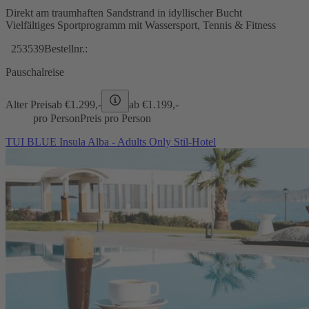
Direkt am traumhaften Sandstrand in idyllischer Bucht
Vielfältiges Sportprogramm mit Wassersport, Tennis & Fitness
253539
Bestellnr.:
Pauschalreise
Alter Preis
ab €
1.299,-
ab €
1.199,-
pro Person
Preis pro Person
TUI BLUE Insula Alba - Adults Only Stil-Hotel