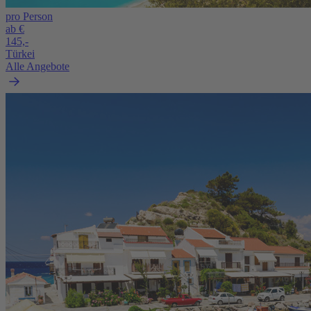
pro Person
ab €
145,-
Türkei
Alle Angebote