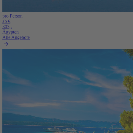
pro Person
ab €
303,-
Ägypten
Alle Angebote