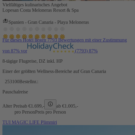
Vielfältiges kulinarisches Angebot
Lopesan Costa Meloneras Resort & Spa
Spanien - Gran Canaria - Playa Meloneras
Für dieses Hotel liegen 7793 Bewertungen mit einer Zustimmung
von 87% vor
(7793)
87%
8-tägige Flugreise, DZ inkl. HP
Einer der größten Wellness-Bereiche auf Gran Canaria
253100
Bestellnr.:
Pauschalreise
Alter Preis
ab €
1.699,-
ab €
1.005,-
pro Person
Preis pro Person
TUI MAGIC LIFE Plimmiri