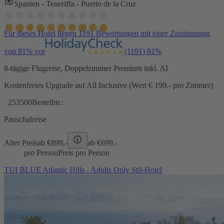
Spanien - Teneriffa - Puerto de la Cruz
Für dieses Hotel liegen 1191 Bewertungen mit einer Zustimmung
von 81% vor
(1191)
81%
8-tägige Flugreise, Doppelzimmer Premium inkl. AI
Kostenfreies Upgrade auf All Inclusive (Wert € 199.- pro Zimmer)
253500
Bestellnr.:
Pauschalreise
Alter Preis
ab €
899,-
ab €
699,-
pro Person
Preis pro Person
TUI BLUE Atlantic Hills - Adults Only Stil-Hotel