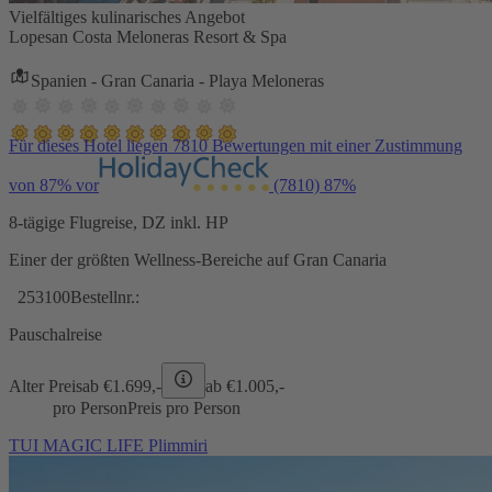
Vielfältiges kulinarisches Angebot
Lopesan Costa Meloneras Resort & Spa
Spanien - Gran Canaria - Playa Meloneras
Für dieses Hotel liegen 7810 Bewertungen mit einer Zustimmung
von 87% vor
(7810)
87%
8-tägige Flugreise, DZ inkl. HP
Einer der größten Wellness-Bereiche auf Gran Canaria
253100
Bestellnr.:
Pauschalreise
Alter Preis
ab €
1.699,-
ab €
1.005,-
pro Person
Preis pro Person
TUI MAGIC LIFE Plimmiri