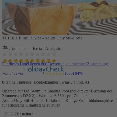
TUI BLUE Insula Alba - Adults Only Stil-Hotel
Griechenland - Kreta - Analipsis
Für dieses Hotel liegen 800 Bewertungen mit einer Zustimmung
von 84% vor
(800)
84%
8-tägige Flugreise, Doppelzimmer Swim-Up inkl. AI
Upgrade auf DZ Swim Up Sharing Pool (bei direkter Buchung des
Zimmertyps DZX2) - Wert: ca. € 550,- pro Zimmer
Adults Only Stil-Hotel ab 16 Jahren – Ruhige Wohlfühlatmosphäre
für erholsame Urlaubstage zu zweit
253537
Bestellnr.: