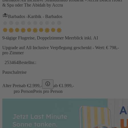
& Spa oder The Abidah by Accra
Barbados -Karibik - Barbados
9-tägige Flugreise, Doppelzimmer Meerblick inkl. AI
Upgrade auf All Inclusive Verpflegung geschenkt - Wert: € 798,-
pro Zimmer
253464
Bestellnr.:
Pauschalreise
Alter Preis
ab €
2.999,-
ab €
1.999,-
pro Person
Preis pro Person