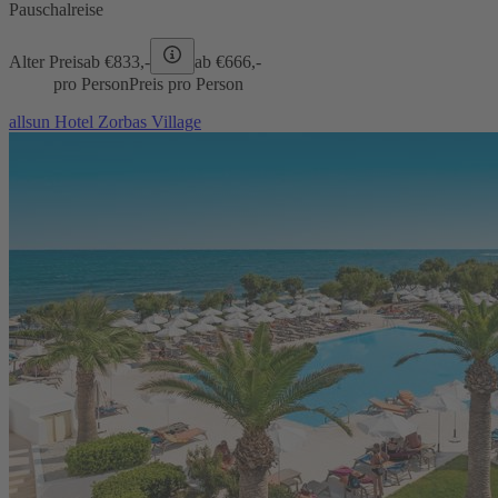
Pauschalreise
Alter Preis
ab €
833,-
ab €
666,-
pro Person
Preis pro Person
allsun Hotel Zorbas Village