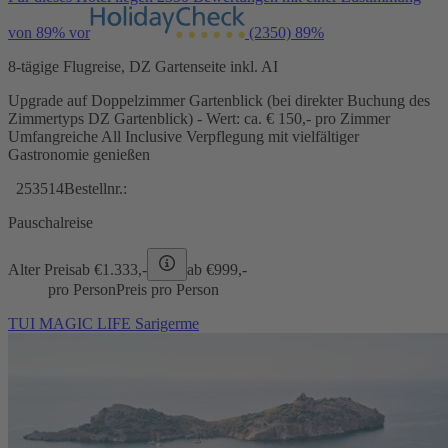
von 89% vor
(2350)
89%
8-tägige Flugreise, DZ Gartenseite inkl. AI
Upgrade auf Doppelzimmer Gartenblick (bei direkter Buchung des
Zimmertyps DZ Gartenblick) - Wert: ca. € 150,- pro Zimmer
Umfangreiche All Inclusive Verpflegung mit vielfältiger
Gastronomie genießen
253514
Bestellnr.:
Pauschalreise
Alter Preis
ab €
1.333,-
ab €
999,-
pro Person
Preis pro Person
TUI MAGIC LIFE Sarigerme