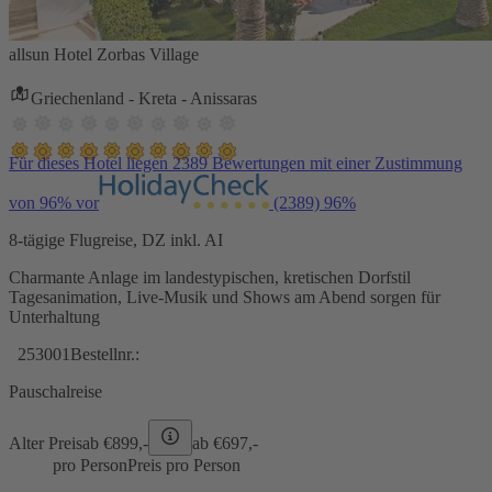
allsun Hotel Zorbas Village
Griechenland - Kreta - Anissaras
Für dieses Hotel liegen 2389 Bewertungen mit einer Zustimmung
von 96% vor
(2389)
96%
8-tägige Flugreise, DZ inkl. AI
Charmante Anlage im landestypischen, kretischen Dorfstil
Tagesanimation, Live-Musik und Shows am Abend sorgen für
Unterhaltung
253001
Bestellnr.:
Pauschalreise
Alter Preis
ab €
899,-
ab €
697,-
pro Person
Preis pro Person