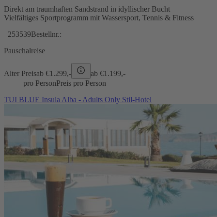
Direkt am traumhaften Sandstrand in idyllischer Bucht
Vielfältiges Sportprogramm mit Wassersport, Tennis & Fitness
253539
Bestellnr.:
Pauschalreise
Alter Preis
ab €
1.299,-
ab €
1.199,-
pro Person
Preis pro Person
TUI BLUE Insula Alba - Adults Only Stil-Hotel