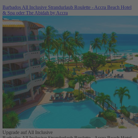
Barbados All Inclusive Strandurlaub Roulette - Accra Beach Hotel
& Spa oder The Abidah by Accra
Upgrade auf All Inclusive
Barbados All Inclusive Strandurlaub Roulette - Accra Beach Hotel