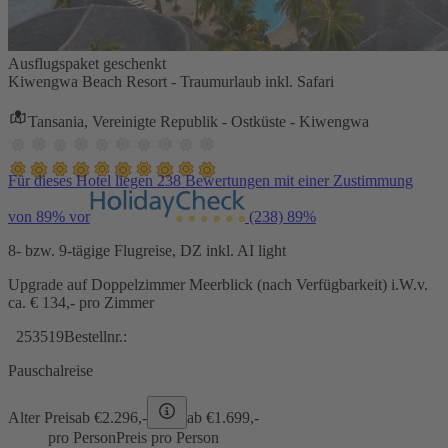
Ausflugspaket geschenkt
Kiwengwa Beach Resort - Traumurlaub inkl. Safari
Tansania, Vereinigte Republik - Ostküste - Kiwengwa
Für dieses Hotel liegen 238 Bewertungen mit einer Zustimmung
von 89% vor
(238)
89%
8- bzw. 9-tägige Flugreise, DZ inkl. AI light
Upgrade auf Doppelzimmer Meerblick (nach Verfügbarkeit) i.W.v.
ca. € 134,- pro Zimmer
253519
Bestellnr.:
Pauschalreise
Alter Preis
ab €
2.296,-
ab €
1.699,-
pro Person
Preis pro Person