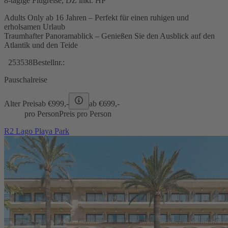
8-tägige Flugreise, DZ inkl. HP
Adults Only ab 16 Jahren – Perfekt für einen ruhigen und
erholsamen Urlaub
Traumhafter Panoramablick – Genießen Sie den Ausblick auf den
Atlantik und den Teide
253538
Bestellnr.:
Pauschalreise
Alter Preis
ab €
999,-
ab €
699,-
pro Person
Preis pro Person
R2 Lago Playa Park