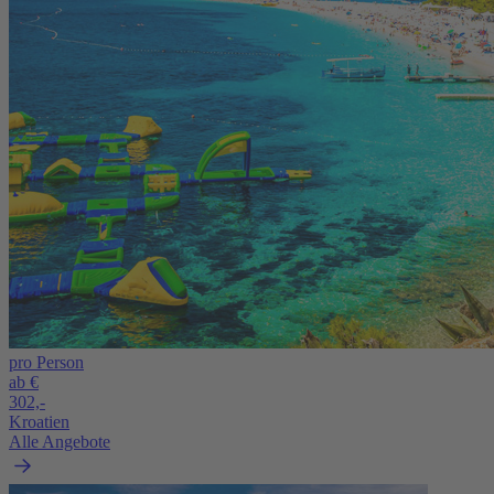
pro Person
ab €
302,-
Kroatien
Alle Angebote