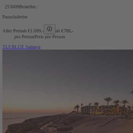
253009
Bestellnr.:
Pauschalreise
Alter Preis
ab €
1.099,-
ab €
788,-
pro Person
Preis pro Person
TUI BLUE Samaya