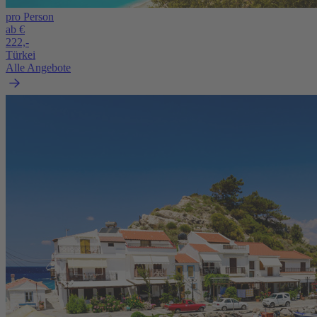
pro Person
ab €
222,-
Türkei
Alle Angebote