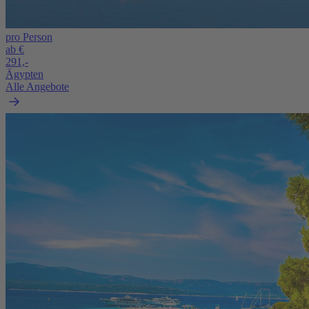
pro Person
ab €
291,-
Ägypten
Alle Angebote