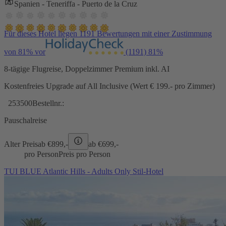
Spanien - Teneriffa - Puerto de la Cruz
Für dieses Hotel liegen 1191 Bewertungen mit einer Zustimmung
von 81% vor
(1191)
81%
8-tägige Flugreise, Doppelzimmer Premium inkl. AI
Kostenfreies Upgrade auf All Inclusive (Wert € 199.- pro Zimmer)
253500
Bestellnr.:
Pauschalreise
Alter Preis
ab €
899,-
ab €
699,-
pro Person
Preis pro Person
TUI BLUE Atlantic Hills - Adults Only Stil-Hotel