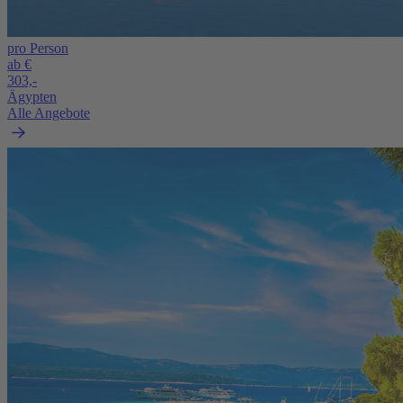
pro Person
ab €
303,-
Ägypten
Alle Angebote