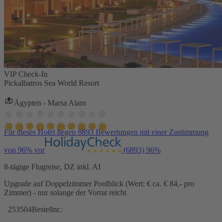
VIP Check-In
Pickalbatros Sea World Resort
Ägypten - Marsa Alam
Für dieses Hotel liegen 6893 Bewertungen mit einer Zustimmung
von 96% vor
(6893)
96%
8-tägige Flugreise, DZ inkl. AI
Upgrade auf Doppelzimmer Poolblick (Wert: € ca. € 84,- pro
Zimmer) - nur solange der Vorrat reicht
253504
Bestellnr.: