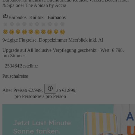
& Spa oder The Abidah by Accra
Barbados -Karibik - Barbados
9-tägige Flugreise, Doppelzimmer Meerblick inkl. AI
Upgrade auf All Inclusive Verpflegung geschenkt - Wert: € 798,-
pro Zimmer
253464
Bestellnr.:
Pauschalreise
Alter Preis
ab €
2.999,-
ab €
1.999,-
pro Person
Preis pro Person