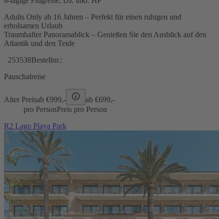
8-tägige Flugreise, DZ inkl. HP
Adults Only ab 16 Jahren – Perfekt für einen ruhigen und
erholsamen Urlaub
Traumhafter Panoramablick – Genießen Sie den Ausblick auf den
Atlantik und den Teide
253538
Bestellnr.:
Pauschalreise
Alter Preis
ab €
999,-
ab €
699,-
pro Person
Preis pro Person
R2 Lago Playa Park