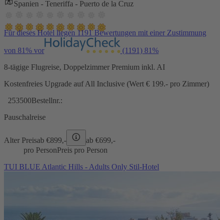
Spanien - Teneriffa - Puerto de la Cruz
Für dieses Hotel liegen 1191 Bewertungen mit einer Zustimmung
von 81% vor
(1191)
81%
8-tägige Flugreise, Doppelzimmer Premium inkl. AI
Kostenfreies Upgrade auf All Inclusive (Wert € 199.- pro Zimmer)
253500
Bestellnr.:
Pauschalreise
Alter Preis
ab €
899,-
ab €
699,-
pro Person
Preis pro Person
TUI BLUE Atlantic Hills - Adults Only Stil-Hotel