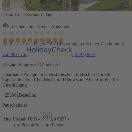
allsun Hotel Zorbas Village
Griechenland - Kreta - Anissaras
Für dieses Hotel liegen 2397 Bewertungen mit einer Zustimmung
von 96% vor
(2397)
96%
8-tägige Flugreise, DZ inkl. AI
Charmante Anlage im landestypischen, kretischen Dorfstil
Tagesanimation, Live-Musik und Shows am Abend sorgen für
Unterhaltung
253001
Bestellnr.:
Pauschalreise
Alter Preis
ab €
899,-
ab €
697,-
pro Person
Preis pro Person