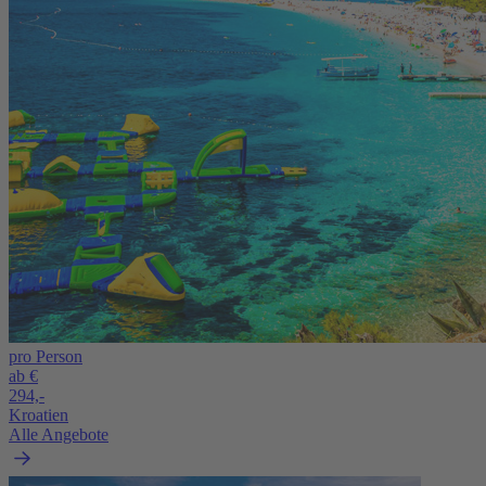
pro Person
ab €
294,-
Kroatien
Alle Angebote