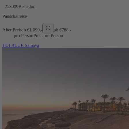
253009
Bestellnr.:
Pauschalreise
Alter Preis
ab €
1.099,-
ab €
788,-
pro Person
Preis pro Person
TUI BLUE Samaya