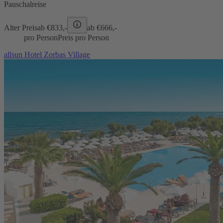
Pauschalreise
Alter Preis
ab €
833,-
ab €
666,-
pro Person
Preis pro Person
allsun Hotel Zorbas Village