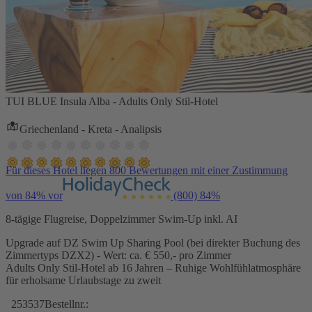
TUI BLUE Insula Alba - Adults Only Stil-Hotel
Griechenland - Kreta - Analipsis
Für dieses Hotel liegen 800 Bewertungen mit einer Zustimmung
von 84% vor
(800)
84%
8-tägige Flugreise, Doppelzimmer Swim-Up inkl. AI
Upgrade auf DZ Swim Up Sharing Pool (bei direkter Buchung des
Zimmertyps DZX2) - Wert: ca. € 550,- pro Zimmer
Adults Only Stil-Hotel ab 16 Jahren – Ruhige Wohlfühlatmosphäre
für erholsame Urlaubstage zu zweit
253537
Bestellnr.: