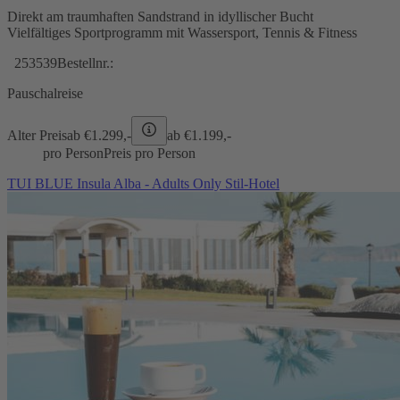
Direkt am traumhaften Sandstrand in idyllischer Bucht
Vielfältiges Sportprogramm mit Wassersport, Tennis & Fitness
253539
Bestellnr.:
Pauschalreise
Alter Preis
ab €
1.299,-
ab €
1.199,-
pro Person
Preis pro Person
TUI BLUE Insula Alba - Adults Only Stil-Hotel