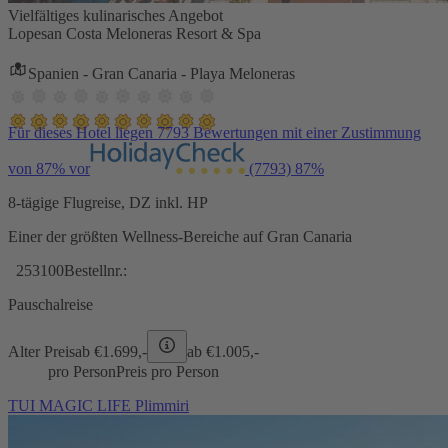
Vielfältiges kulinarisches Angebot
Lopesan Costa Meloneras Resort & Spa
Spanien - Gran Canaria - Playa Meloneras
Für dieses Hotel liegen 7793 Bewertungen mit einer Zustimmung
von 87% vor
(7793)
87%
8-tägige Flugreise, DZ inkl. HP
Einer der größten Wellness-Bereiche auf Gran Canaria
253100
Bestellnr.:
Pauschalreise
Alter Preis
ab €
1.699,-
ab €
1.005,-
pro Person
Preis pro Person
TUI MAGIC LIFE Plimmiri