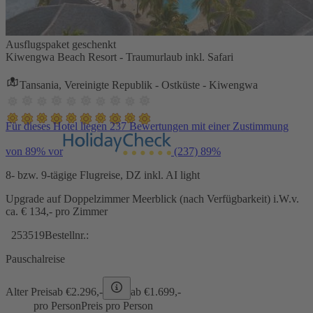
Ausflugspaket geschenkt
Kiwengwa Beach Resort - Traumurlaub inkl. Safari
Tansania, Vereinigte Republik - Ostküste - Kiwengwa
Für dieses Hotel liegen 237 Bewertungen mit einer Zustimmung
von 89% vor
(237)
89%
8- bzw. 9-tägige Flugreise, DZ inkl. AI light
Upgrade auf Doppelzimmer Meerblick (nach Verfügbarkeit) i.W.v.
ca. € 134,- pro Zimmer
253519
Bestellnr.:
Pauschalreise
Alter Preis
ab €
2.296,-
ab €
1.699,-
pro Person
Preis pro Person