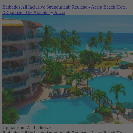
Barbados All Inclusive Strandurlaub Roulette - Accra Beach Hotel
& Spa oder The Abidah by Accra
Upgrade auf All Inclusive
Barbados All Inclusive Strandurlaub Roulette - Accra Beach Hotel