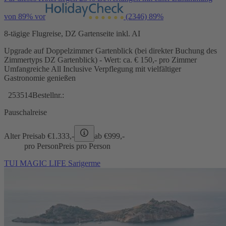
von 89% vor
(2346)
89%
8-tägige Flugreise, DZ Gartenseite inkl. AI
Upgrade auf Doppelzimmer Gartenblick (bei direkter Buchung des
Zimmertyps DZ Gartenblick) - Wert: ca. € 150,- pro Zimmer
Umfangreiche All Inclusive Verpflegung mit vielfältiger
Gastronomie genießen
253514
Bestellnr.:
Pauschalreise
Alter Preis
ab €
1.333,-
ab €
999,-
pro Person
Preis pro Person
TUI MAGIC LIFE Sarigerme