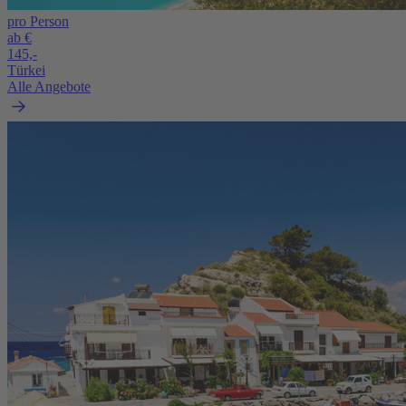
pro Person
ab €
145,-
Türkei
Alle Angebote