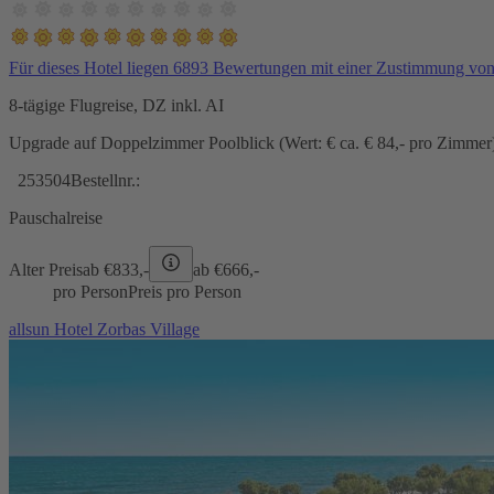
Für dieses Hotel liegen 6893 Bewertungen mit einer Zustimmung vo
8-tägige Flugreise, DZ inkl. AI
Upgrade auf Doppelzimmer Poolblick (Wert: € ca. € 84,- pro Zimmer) 
253504
Bestellnr.:
Pauschalreise
Alter Preis
ab €
833,-
ab €
666,-
pro Person
Preis pro Person
allsun Hotel Zorbas Village