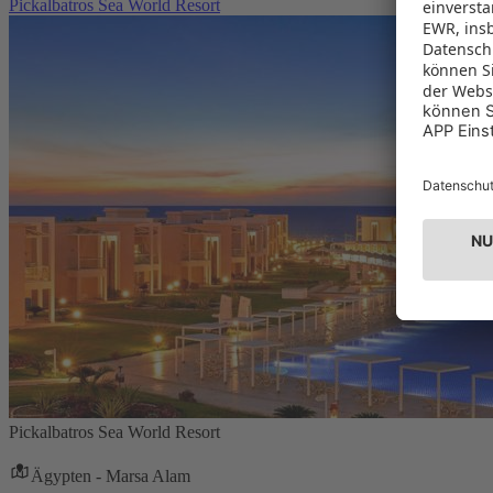
Pickalbatros Sea World Resort
Pickalbatros Sea World Resort
Ägypten - Marsa Alam