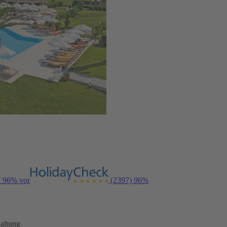
n 96% vor
(2397)
96%
altung