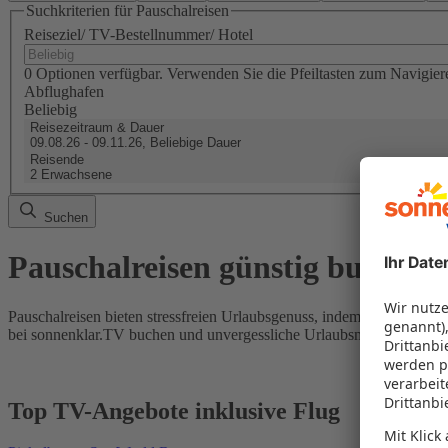
Suchkriterien für Pauschalreisen
Reiseziel/ TV-Bestellnummer/ Hotel
0 Optionen verfügbar. Verwenden Sie die Pfeiltasten zum Navigier
Abflughafen
Beliebig
Reisezeitraum & Dauer
09.08.26 - 09.11.26, Beliebige Dauer
Reisende
2 Erwachsene
Suchen
Pauschalreisen günstig buchen
Pauschalreisen bieten stressfreien Urlaubsgenuss, indem Flug und Hot
bei sonnenklar.TV buchen und unvergessliche Urlaubsmomente erleb
Top TV-Angebote inklusive Flug