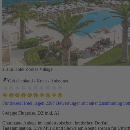
allsun Hotel Zorbas Village
Griechenland - Kreta - Anissaras
Für dieses Hotel liegen 2397 Bewertungen mit einer Zustimmung vo
8-tägige Flugreise, DZ inkl. AI
Charmante Anlage im landestypischen, kretischen Dorfstil
Tagesanimation, Live-Musik und Shows am Abend sorgen für Unterh