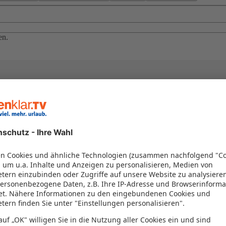
en.
el in einem Paket kombiniert werden – das spart Zeit und Geld. Nutzen 
en!