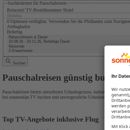
Suchkriterien für Pauschalreisen
Reiseziel/ TV-Bestellnummer/ Hotel
0 Optionen verfügbar. Verwenden Sie die Pfeiltasten zum Navigier
Abflughafen
Beliebig
Reisezeitraum & Dauer
10.08.26 - 10.11.26, Beliebige Dauer
Reisende
2 Erwachsene
Suchen
Pauschalreisen günstig buchen
Pauschalreisen bieten stressfreien Urlaubsgenuss, indem Flug und Hot
bei sonnenklar.TV buchen und unvergessliche Urlaubsmomente erleb
Top TV-Angebote inklusive Flug