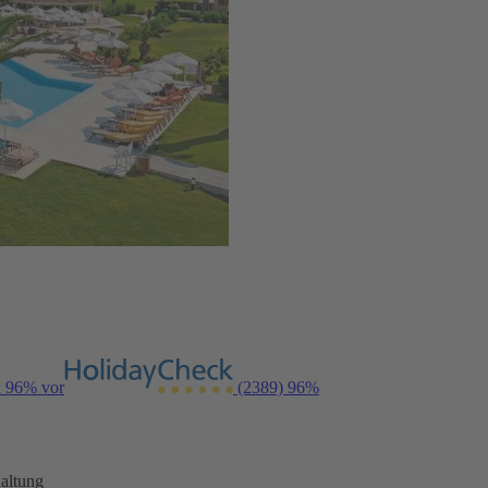
n 96% vor
(2389)
96%
altung