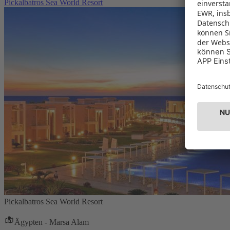
Pickalbatros Sea World Resort
Pickalbatros Sea World Resort
Ägypten - Marsa Alam