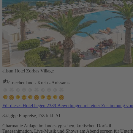
allsun Hotel Zorbas Village
Griechenland - Kreta - Anissaras
Für dieses Hotel liegen 2389 Bewertungen mit einer Zustimmung vo
8-tägige Flugreise, DZ inkl. AI
Charmante Anlage im landestypischen, kretischen Dorfstil
Tagesanimation, Live-Musik und Shows am Abend sorgen für Unterh