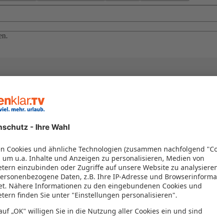
en.
el in einem Paket kombiniert werden – das spart Zeit und Geld. Nutzen 
en!