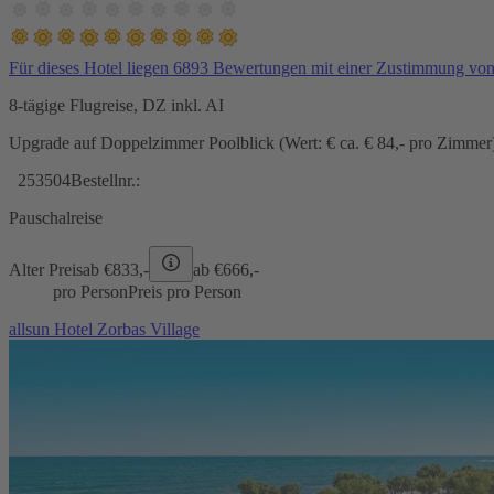
Für dieses Hotel liegen 6893 Bewertungen mit einer Zustimmung vo
8-tägige Flugreise, DZ inkl. AI
Upgrade auf Doppelzimmer Poolblick (Wert: € ca. € 84,- pro Zimmer) 
253504
Bestellnr.:
Pauschalreise
Alter Preis
ab €
833,-
ab €
666,-
pro Person
Preis pro Person
allsun Hotel Zorbas Village