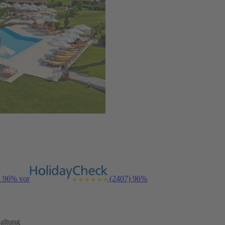
n 96% vor
(2407)
96%
altung