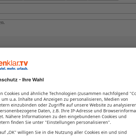
en.
el in einem Paket kombiniert werden – das spart Zeit und Geld. Nutzen 
en!