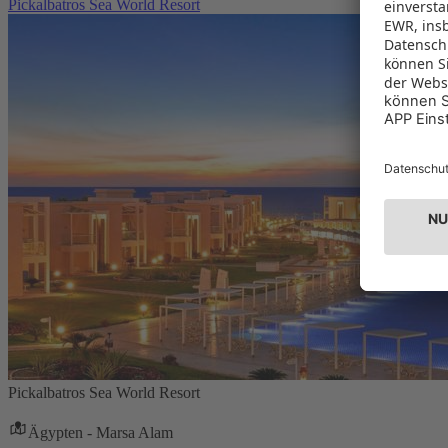
Pickalbatros Sea World Resort
Pickalbatros Sea World Resort
Ägypten - Marsa Alam