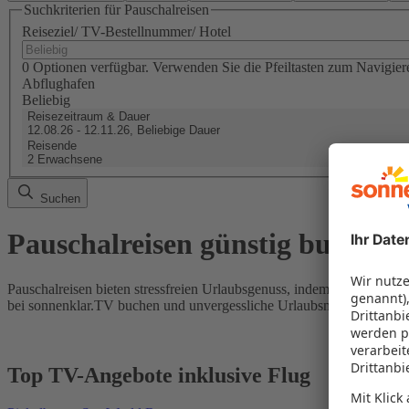
Suchkriterien für Pauschalreisen
Reiseziel/ TV-Bestellnummer/ Hotel
0 Optionen verfügbar. Verwenden Sie die Pfeiltasten zum Navigier
Abflughafen
Beliebig
Reisezeitraum & Dauer
12.08.26 - 12.11.26, Beliebige Dauer
Reisende
2 Erwachsene
Suchen
Pauschalreisen günstig buchen
Pauschalreisen bieten stressfreien Urlaubsgenuss, indem Flug und Hot
bei sonnenklar.TV buchen und unvergessliche Urlaubsmomente erleb
Top TV-Angebote inklusive Flug