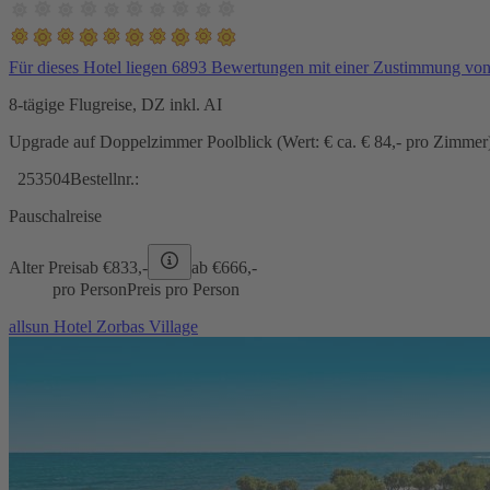
Für dieses Hotel liegen 6893 Bewertungen mit einer Zustimmung vo
8-tägige Flugreise, DZ inkl. AI
Upgrade auf Doppelzimmer Poolblick (Wert: € ca. € 84,- pro Zimmer) 
253504
Bestellnr.:
Pauschalreise
Alter Preis
ab €
833,-
ab €
666,-
pro Person
Preis pro Person
allsun Hotel Zorbas Village