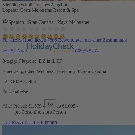
Vielfältiges kulinarisches Angebot
Lopesan Costa Meloneras Resort & Spa
Spanien - Gran Canaria - Playa Meloneras
Für dieses Hotel liegen 7805 Bewertungen mit einer Zustimmung
von 87% vor
(7805)
87%
8-tägige Flugreise, DZ inkl. HP
Einer der größten Wellness-Bereiche auf Gran Canaria
253100
Bestellnr.:
Pauschalreise
Alter Preis
ab €
1.699,-
ab €
1.005,-
pro Person
Preis pro Person
TUI MAGIC LIFE Plimmiri