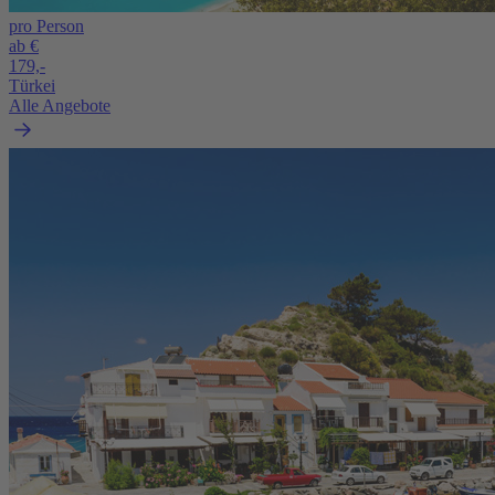
pro Person
ab €
179,-
Türkei
Alle Angebote