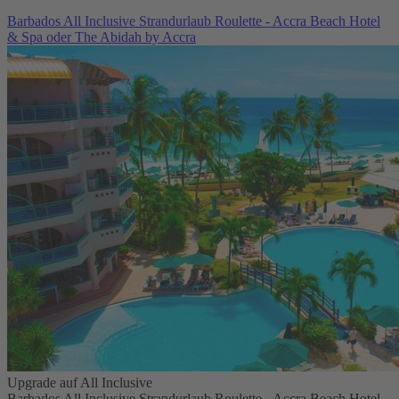
Barbados All Inclusive Strandurlaub Roulette - Accra Beach Hotel
& Spa oder The Abidah by Accra
Upgrade auf All Inclusive
Barbados All Inclusive Strandurlaub Roulette - Accra Beach Hotel