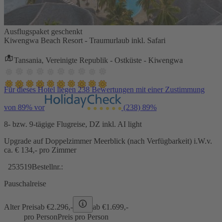
Ausflugspaket geschenkt
Kiwengwa Beach Resort - Traumurlaub inkl. Safari
Tansania, Vereinigte Republik - Ostküste - Kiwengwa
Für dieses Hotel liegen 238 Bewertungen mit einer Zustimmung
von 89% vor
(238)
89%
8- bzw. 9-tägige Flugreise, DZ inkl. AI light
Upgrade auf Doppelzimmer Meerblick (nach Verfügbarkeit) i.W.v.
ca. € 134,- pro Zimmer
253519
Bestellnr.:
Pauschalreise
Alter Preis
ab €
2.296,-
ab €
1.699,-
pro Person
Preis pro Person