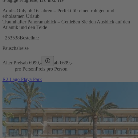
8-tägige Flugreise, DZ inkl. HP
Adults Only ab 16 Jahren – Perfekt für einen ruhigen und
erholsamen Urlaub
Traumhafter Panoramablick – Genießen Sie den Ausblick auf den
Atlantik und den Teide
253538
Bestellnr.:
Pauschalreise
Alter Preis
ab €
999,-
ab €
699,-
pro Person
Preis pro Person
R2 Lago Playa Park