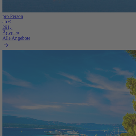
pro Person
ab €
291,-
Ägypten
Alle Angebote