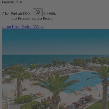
Pauschalreise
Alter Preis
ab €
833,-
ab €
666,-
pro Person
Preis pro Person
allsun Hotel Zorbas Village