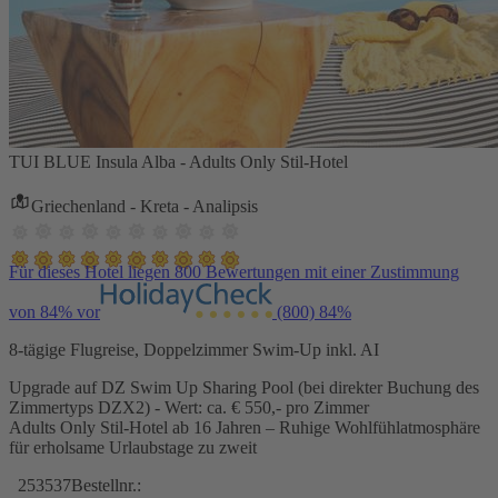
TUI BLUE Insula Alba - Adults Only Stil-Hotel
Griechenland - Kreta - Analipsis
Für dieses Hotel liegen 800 Bewertungen mit einer Zustimmung
von 84% vor
(800)
84%
8-tägige Flugreise, Doppelzimmer Swim-Up inkl. AI
Upgrade auf DZ Swim Up Sharing Pool (bei direkter Buchung des
Zimmertyps DZX2) - Wert: ca. € 550,- pro Zimmer
Adults Only Stil-Hotel ab 16 Jahren – Ruhige Wohlfühlatmosphäre
für erholsame Urlaubstage zu zweit
253537
Bestellnr.: