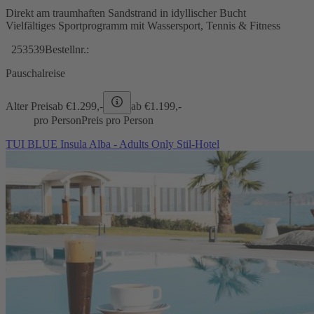
Direkt am traumhaften Sandstrand in idyllischer Bucht
Vielfältiges Sportprogramm mit Wassersport, Tennis & Fitness
253539
Bestellnr.:
Pauschalreise
Alter Preis
ab €
1.299,-
ab €
1.199,-
pro Person
Preis pro Person
TUI BLUE Insula Alba - Adults Only Stil-Hotel