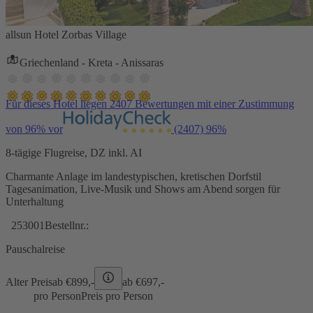
allsun Hotel Zorbas Village
Griechenland - Kreta - Anissaras
Für dieses Hotel liegen 2407 Bewertungen mit einer Zustimmung
von 96% vor
(2407)
96%
8-tägige Flugreise, DZ inkl. AI
Charmante Anlage im landestypischen, kretischen Dorfstil
Tagesanimation, Live-Musik und Shows am Abend sorgen für
Unterhaltung
253001
Bestellnr.:
Pauschalreise
Alter Preis
ab €
899,-
ab €
697,-
pro Person
Preis pro Person