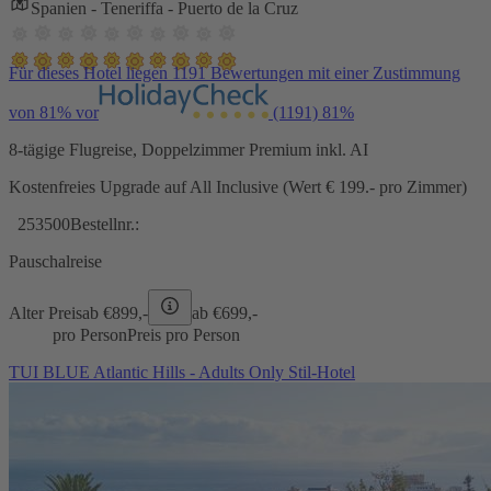
Spanien - Teneriffa - Puerto de la Cruz
Für dieses Hotel liegen 1191 Bewertungen mit einer Zustimmung
von 81% vor
(1191)
81%
8-tägige Flugreise, Doppelzimmer Premium inkl. AI
Kostenfreies Upgrade auf All Inclusive (Wert € 199.- pro Zimmer)
253500
Bestellnr.:
Pauschalreise
Alter Preis
ab €
899,-
ab €
699,-
pro Person
Preis pro Person
TUI BLUE Atlantic Hills - Adults Only Stil-Hotel