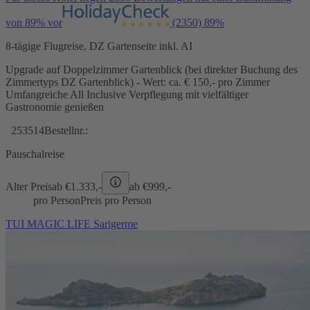
von 89% vor
(2350)
89%
8-tägige Flugreise, DZ Gartenseite inkl. AI
Upgrade auf Doppelzimmer Gartenblick (bei direkter Buchung des
Zimmertyps DZ Gartenblick) - Wert: ca. € 150,- pro Zimmer
Umfangreiche All Inclusive Verpflegung mit vielfältiger
Gastronomie genießen
253514
Bestellnr.:
Pauschalreise
Alter Preis
ab €
1.333,-
ab €
999,-
pro Person
Preis pro Person
TUI MAGIC LIFE Sarigerme