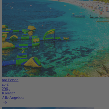
pro Person
ab €
296,-
Kroatien
Alle Angebote