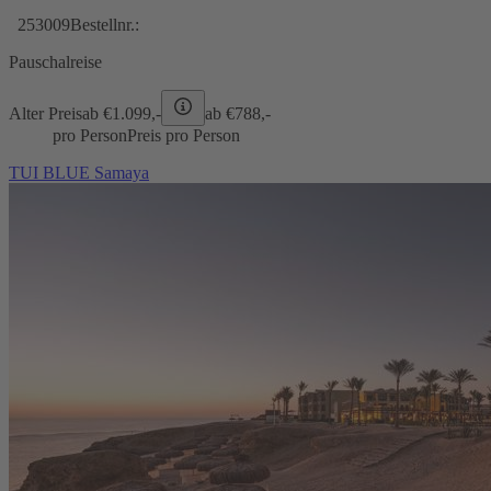
253009
Bestellnr.:
Pauschalreise
Alter Preis
ab €
1.099,-
ab €
788,-
pro Person
Preis pro Person
TUI BLUE Samaya