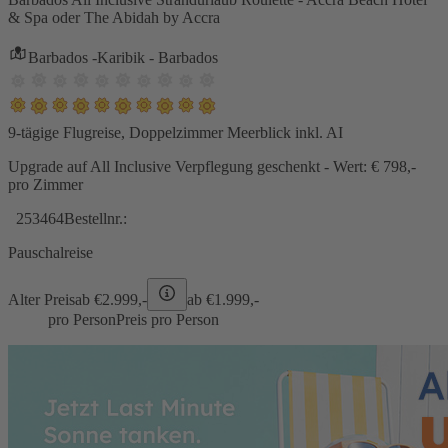
& Spa oder The Abidah by Accra
Barbados -Karibik - Barbados
9-tägige Flugreise, Doppelzimmer Meerblick inkl. AI
Upgrade auf All Inclusive Verpflegung geschenkt - Wert: € 798,-
pro Zimmer
253464
Bestellnr.:
Pauschalreise
Alter Preis
ab €
2.999,-
ab €
1.999,-
pro Person
Preis pro Person