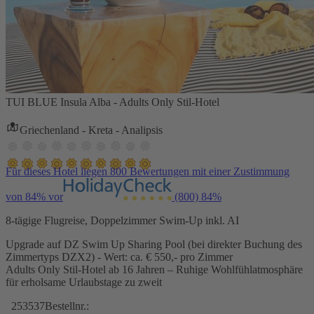
TUI BLUE Insula Alba - Adults Only Stil-Hotel
Griechenland - Kreta - Analipsis
Für dieses Hotel liegen 800 Bewertungen mit einer Zustimmung
von 84% vor
(800)
84%
8-tägige Flugreise, Doppelzimmer Swim-Up inkl. AI
Upgrade auf DZ Swim Up Sharing Pool (bei direkter Buchung des
Zimmertyps DZX2) - Wert: ca. € 550,- pro Zimmer
Adults Only Stil-Hotel ab 16 Jahren – Ruhige Wohlfühlatmosphäre
für erholsame Urlaubstage zu zweit
253537
Bestellnr.: