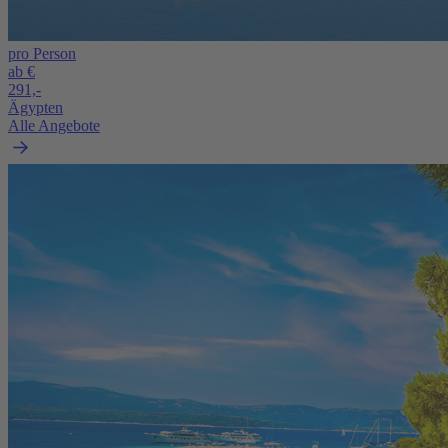
pro Person
ab €
291,-
Ägypten
Alle Angebote