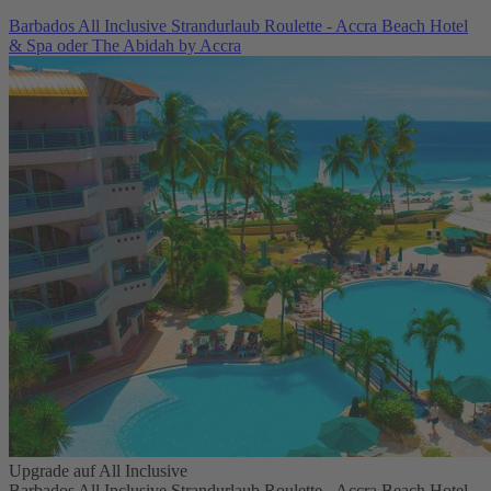
Barbados All Inclusive Strandurlaub Roulette - Accra Beach Hotel
& Spa oder The Abidah by Accra
Upgrade auf All Inclusive
Barbados All Inclusive Strandurlaub Roulette - Accra Beach Hotel