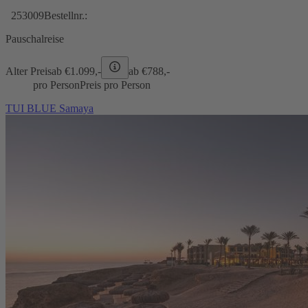
253009
Bestellnr.:
Pauschalreise
Alter Preis
ab €
1.099,-
ab €
788,-
pro Person
Preis pro Person
TUI BLUE Samaya