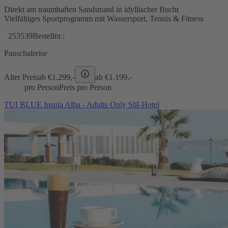
Direkt am traumhaften Sandstrand in idyllischer Bucht
Vielfältiges Sportprogramm mit Wassersport, Tennis & Fitness
253539
Bestellnr.:
Pauschalreise
Alter Preis
ab €
1.299,-
ab €
1.199,-
pro Person
Preis pro Person
TUI BLUE Insula Alba - Adults Only Stil-Hotel