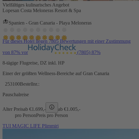
Vielfältiges kulinarisches Angebot
Lopesan Costa Meloneras Resort & Spa
Spanien - Gran Canaria - Playa Meloneras
Für dieses Hotel liegen 7805 Bewertungen mit einer Zustimmung
von 87% vor
(7805)
87%
8-tägige Flugreise, DZ inkl. HP
Einer der größten Wellness-Bereiche auf Gran Canaria
253100
Bestellnr.:
Pauschalreise
Alter Preis
ab €
1.699,-
ab €
1.005,-
pro Person
Preis pro Person
TUI MAGIC LIFE Plimmiri