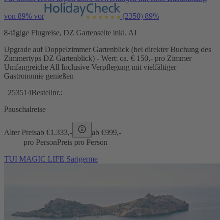
von 89% vor
(2350)
89%
8-tägige Flugreise, DZ Gartenseite inkl. AI
Upgrade auf Doppelzimmer Gartenblick (bei direkter Buchung des
Zimmertyps DZ Gartenblick) - Wert: ca. € 150,- pro Zimmer
Umfangreiche All Inclusive Verpflegung mit vielfältiger
Gastronomie genießen
253514
Bestellnr.:
Pauschalreise
Alter Preis
ab €
1.333,-
ab €
999,-
pro Person
Preis pro Person
TUI MAGIC LIFE Sarigerme