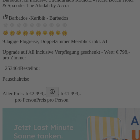
& Spa oder The Abidah by Accra
Barbados -Karibik - Barbados
9-tägige Flugreise, Doppelzimmer Meerblick inkl. AI
Upgrade auf All Inclusive Verpflegung geschenkt - Wert: € 798,-
pro Zimmer
253464
Bestellnr.:
Pauschalreise
Alter Preis
ab €
2.999,-
ab €
1.999,-
pro Person
Preis pro Person