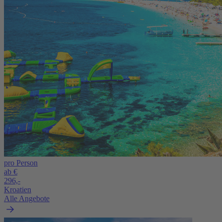
pro Person
ab €
296,-
Kroatien
Alle Angebote