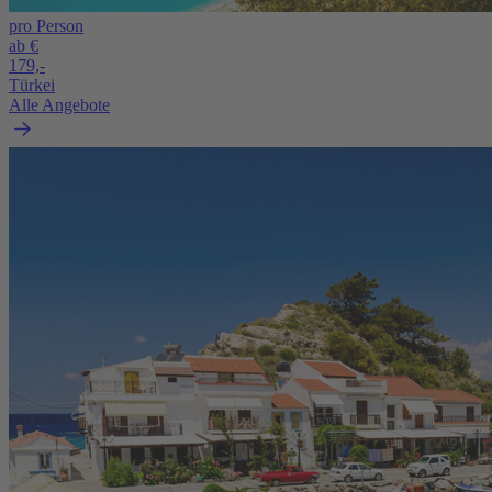
pro Person
ab €
179,-
Türkei
Alle Angebote