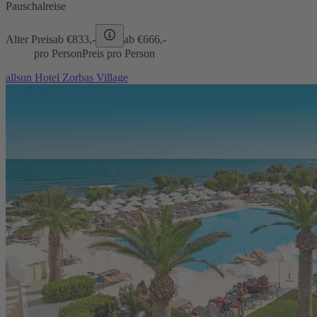
Pauschalreise
Alter Preis
ab €
833,-
ab €
666,-
pro Person
Preis pro Person
allsun Hotel Zorbas Village