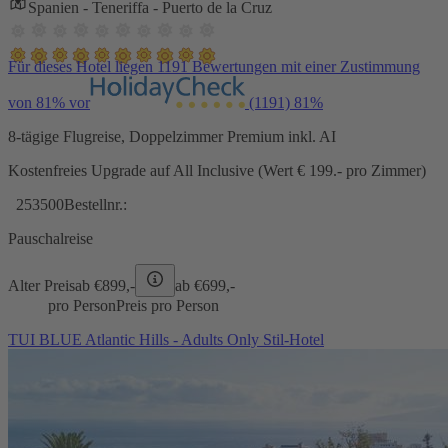
Spanien - Teneriffa - Puerto de la Cruz
Für dieses Hotel liegen 1191 Bewertungen mit einer Zustimmung
von 81% vor
(1191)
81%
8-tägige Flugreise, Doppelzimmer Premium inkl. AI
Kostenfreies Upgrade auf All Inclusive (Wert € 199.- pro Zimmer)
253500
Bestellnr.:
Pauschalreise
Alter Preis
ab €
899,-
ab €
699,-
pro Person
Preis pro Person
TUI BLUE Atlantic Hills - Adults Only Stil-Hotel