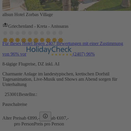
allsun Hotel Zorbas Village
Griechenland - Kreta - Anissaras
Für dieses Hotel liegen 2407 Bewertungen mit einer Zustimmung
von 96% vor
(2407)
96%
8-tägige Flugreise, DZ inkl. AI
Charmante Anlage im landestypischen, kretischen Dorfstil
Tagesanimation, Live-Musik und Shows am Abend sorgen für
Unterhaltung
253001
Bestellnr.:
Pauschalreise
Alter Preis
ab €
899,-
ab €
697,-
pro Person
Preis pro Person