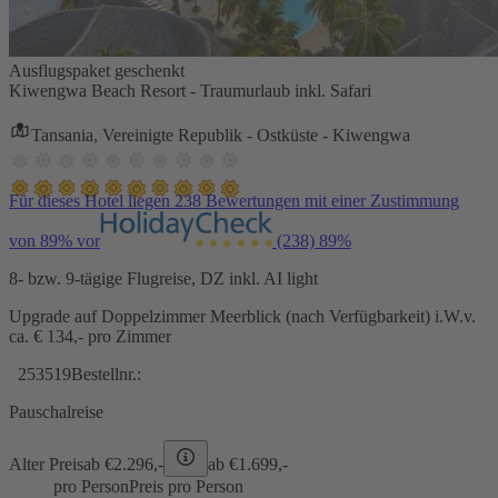
Ausflugspaket geschenkt
Kiwengwa Beach Resort - Traumurlaub inkl. Safari
Tansania, Vereinigte Republik - Ostküste - Kiwengwa
Für dieses Hotel liegen 238 Bewertungen mit einer Zustimmung
von 89% vor
(238)
89%
8- bzw. 9-tägige Flugreise, DZ inkl. AI light
Upgrade auf Doppelzimmer Meerblick (nach Verfügbarkeit) i.W.v.
ca. € 134,- pro Zimmer
253519
Bestellnr.:
Pauschalreise
Alter Preis
ab €
2.296,-
ab €
1.699,-
pro Person
Preis pro Person