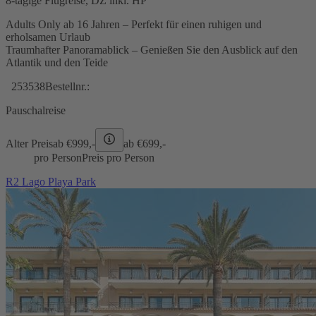
8-tägige Flugreise, DZ inkl. HP
Adults Only ab 16 Jahren – Perfekt für einen ruhigen und
erholsamen Urlaub
Traumhafter Panoramablick – Genießen Sie den Ausblick auf den
Atlantik und den Teide
253538
Bestellnr.:
Pauschalreise
Alter Preis
ab €
999,-
ab €
699,-
pro Person
Preis pro Person
R2 Lago Playa Park