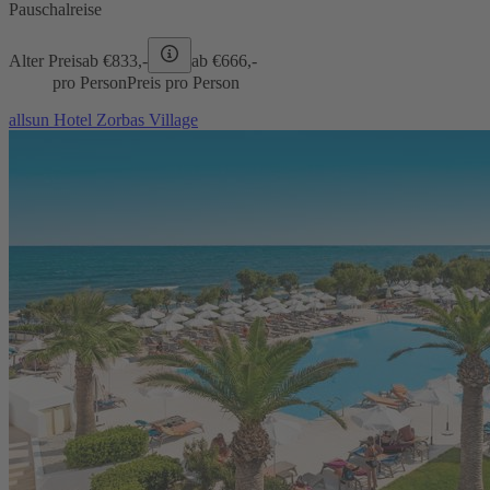
Pauschalreise
Alter Preis
ab €
833,-
ab €
666,-
pro Person
Preis pro Person
allsun Hotel Zorbas Village