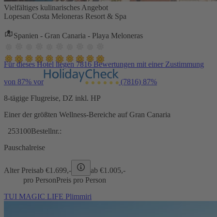
Vielfältiges kulinarisches Angebot
Lopesan Costa Meloneras Resort & Spa
Spanien - Gran Canaria - Playa Meloneras
Für dieses Hotel liegen 7816 Bewertungen mit einer Zustimmung
von 87% vor
(7816)
87%
8-tägige Flugreise, DZ inkl. HP
Einer der größten Wellness-Bereiche auf Gran Canaria
253100
Bestellnr.:
Pauschalreise
Alter Preis
ab €
1.699,-
ab €
1.005,-
pro Person
Preis pro Person
TUI MAGIC LIFE Plimmiri