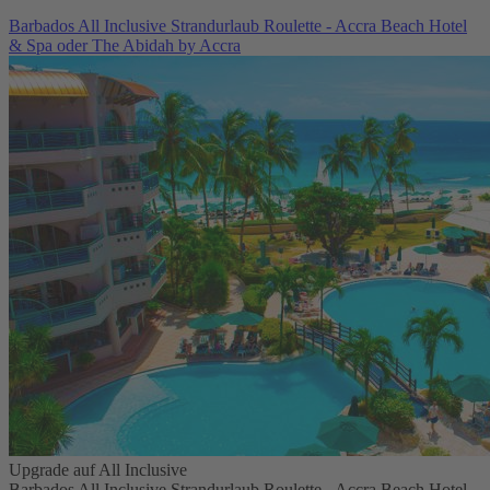
Barbados All Inclusive Strandurlaub Roulette - Accra Beach Hotel
& Spa oder The Abidah by Accra
Upgrade auf All Inclusive
Barbados All Inclusive Strandurlaub Roulette - Accra Beach Hotel