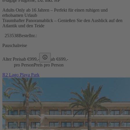
8-tägige Flugreise, DZ inkl. HP
Adults Only ab 16 Jahren – Perfekt für einen ruhigen und
erholsamen Urlaub
Traumhafter Panoramablick – Genießen Sie den Ausblick auf den
Atlantik und den Teide
253538
Bestellnr.:
Pauschalreise
Alter Preis
ab €
999,-
ab €
699,-
pro Person
Preis pro Person
R2 Lago Playa Park