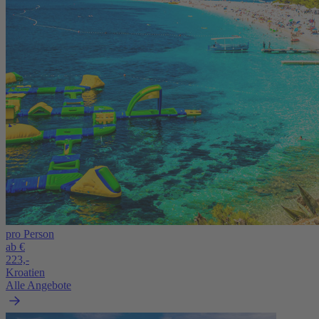
pro Person
ab €
223,-
Kroatien
Alle Angebote