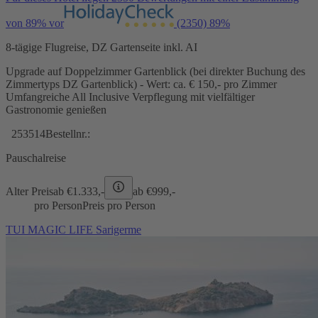
von 89% vor
(2350)
89%
8-tägige Flugreise, DZ Gartenseite inkl. AI
Upgrade auf Doppelzimmer Gartenblick (bei direkter Buchung des
Zimmertyps DZ Gartenblick) - Wert: ca. € 150,- pro Zimmer
Umfangreiche All Inclusive Verpflegung mit vielfältiger
Gastronomie genießen
253514
Bestellnr.:
Pauschalreise
Alter Preis
ab €
1.333,-
ab €
999,-
pro Person
Preis pro Person
TUI MAGIC LIFE Sarigerme