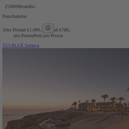
253009
Bestellnr.:
Pauschalreise
Alter Preis
ab €
1.099,-
ab €
788,-
pro Person
Preis pro Person
TUI BLUE Samaya