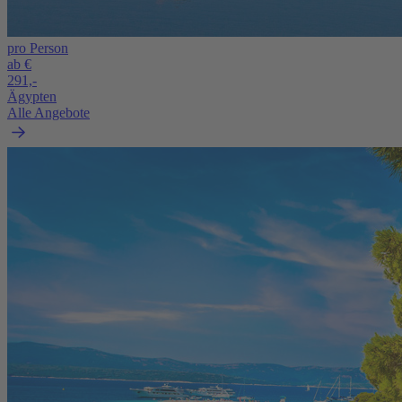
pro Person
ab €
291,-
Ägypten
Alle Angebote