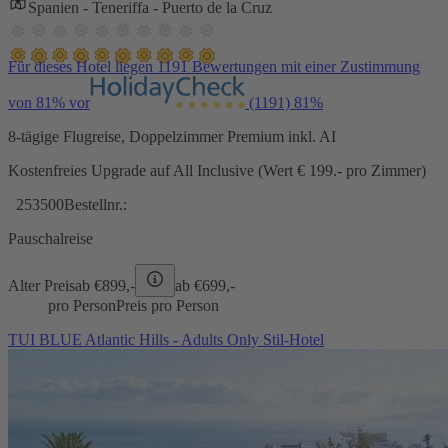
Spanien - Teneriffa - Puerto de la Cruz
Für dieses Hotel liegen 1191 Bewertungen mit einer Zustimmung
von 81% vor
(1191)
81%
8-tägige Flugreise, Doppelzimmer Premium inkl. AI
Kostenfreies Upgrade auf All Inclusive (Wert € 199.- pro Zimmer)
253500
Bestellnr.:
Pauschalreise
Alter Preis
ab €
899,-
ab €
699,-
pro Person
Preis pro Person
TUI BLUE Atlantic Hills - Adults Only Stil-Hotel