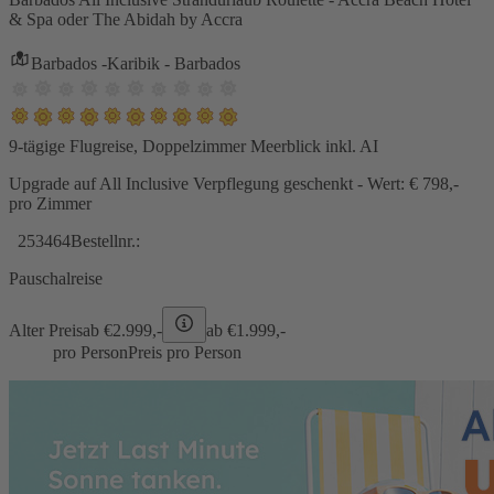
& Spa oder The Abidah by Accra
Barbados -Karibik - Barbados
9-tägige Flugreise, Doppelzimmer Meerblick inkl. AI
Upgrade auf All Inclusive Verpflegung geschenkt - Wert: € 798,-
pro Zimmer
253464
Bestellnr.:
Pauschalreise
Alter Preis
ab €
2.999,-
ab €
1.999,-
pro Person
Preis pro Person