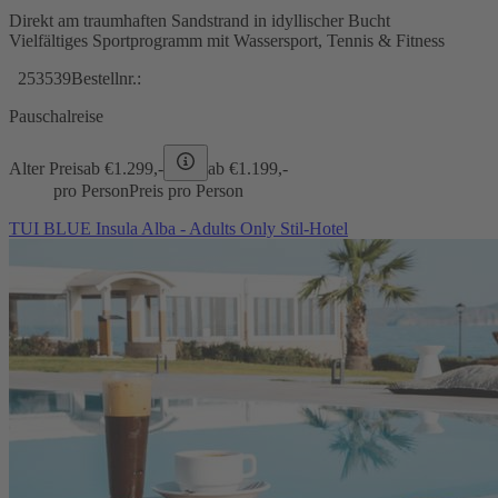
Direkt am traumhaften Sandstrand in idyllischer Bucht
Vielfältiges Sportprogramm mit Wassersport, Tennis & Fitness
253539
Bestellnr.:
Pauschalreise
Alter Preis
ab €
1.299,-
ab €
1.199,-
pro Person
Preis pro Person
TUI BLUE Insula Alba - Adults Only Stil-Hotel