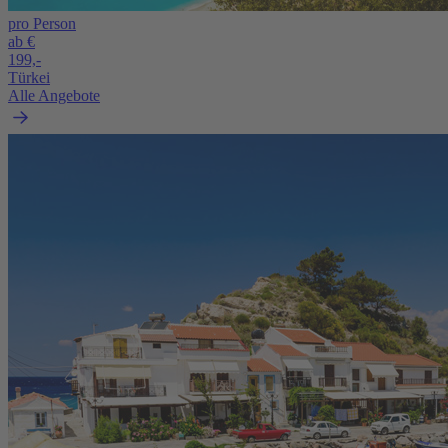
pro Person
ab €
199,-
Türkei
Alle Angebote