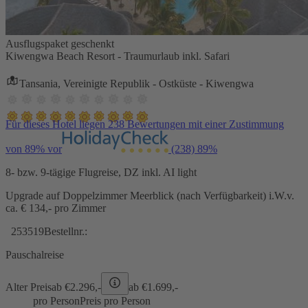
Ausflugspaket geschenkt
Kiwengwa Beach Resort - Traumurlaub inkl. Safari
Tansania, Vereinigte Republik - Ostküste - Kiwengwa
Für dieses Hotel liegen 238 Bewertungen mit einer Zustimmung
von 89% vor
(238)
89%
8- bzw. 9-tägige Flugreise, DZ inkl. AI light
Upgrade auf Doppelzimmer Meerblick (nach Verfügbarkeit) i.W.v.
ca. € 134,- pro Zimmer
253519
Bestellnr.:
Pauschalreise
Alter Preis
ab €
2.296,-
ab €
1.699,-
pro Person
Preis pro Person