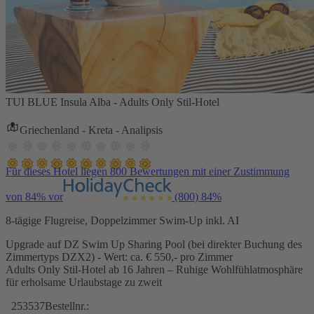
TUI BLUE Insula Alba - Adults Only Stil-Hotel
Griechenland - Kreta - Analipsis
Für dieses Hotel liegen 800 Bewertungen mit einer Zustimmung
von 84% vor
(800)
84%
8-tägige Flugreise, Doppelzimmer Swim-Up inkl. AI
Upgrade auf DZ Swim Up Sharing Pool (bei direkter Buchung des
Zimmertyps DZX2) - Wert: ca. € 550,- pro Zimmer
Adults Only Stil-Hotel ab 16 Jahren – Ruhige Wohlfühlatmosphäre
für erholsame Urlaubstage zu zweit
253537
Bestellnr.: