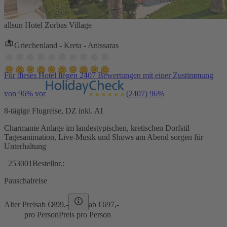
allsun Hotel Zorbas Village
Griechenland - Kreta - Anissaras
Für dieses Hotel liegen 2407 Bewertungen mit einer Zustimmung
von 96% vor
(2407)
96%
8-tägige Flugreise, DZ inkl. AI
Charmante Anlage im landestypischen, kretischen Dorfstil
Tagesanimation, Live-Musik und Shows am Abend sorgen für
Unterhaltung
253001
Bestellnr.:
Pauschalreise
Alter Preis
ab €
899,-
ab €
697,-
pro Person
Preis pro Person