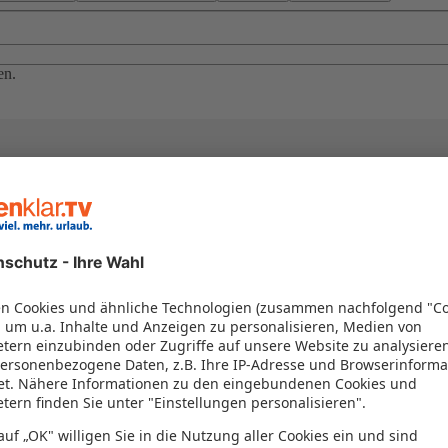
en.
el in einem Paket kombiniert werden – das spart Zeit und Geld. Nutzen 
en!