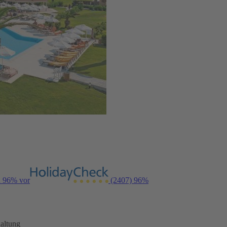
n 96% vor
(2407)
96%
altung