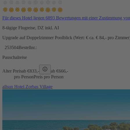
Für dieses Hotel liegen 6893 Bewertungen mit einer Zustimmung vo
8-tägige Flugreise, DZ inkl. AI
Upgrade auf Doppelzimmer Poolblick (Wert: € ca. € 84,- pro Zimmer) 
253504
Bestellnr.:
Pauschalreise
Alter Preis
ab €
833,-
ab €
666,-
pro Person
Preis pro Person
allsun Hotel Zorbas Village