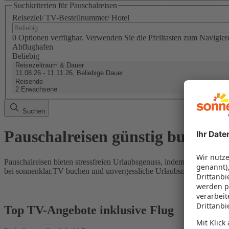
Suchkriterien für Pauschalreisen
Reiseziel/ TV-Bestellnummer/ Hotel
0 Optionen verfügbar. Verwenden Sie die Pfeiltasten zum Navigier
Abflughafen
Beliebig
Reisezeitraum & Dauer
11.08.26 - 11.11.26, Beliebige Dauer
Reisende
2 Erwachsene
Suchen
Pauschalreisen günstig buchen
Pauschalreisen bieten stressfreien Urlaubsgenuss, indem Flug und Hot
bei sonnenklar.TV buchen und unvergessliche Urlaubsmomente erleb
Top TV-Angebote inklusive Flug