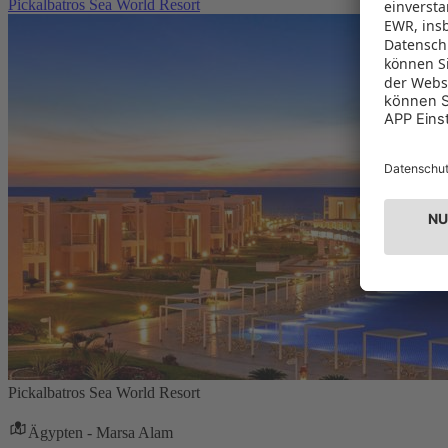
Pickalbatros Sea World Resort
Pickalbatros Sea World Resort
Ägypten - Marsa Alam