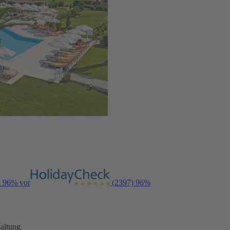
n 96% vor
(2397)
96%
altung