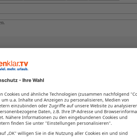
en.
el in einem Paket kombiniert werden – das spart Zeit und Geld. Nutzen 
en!