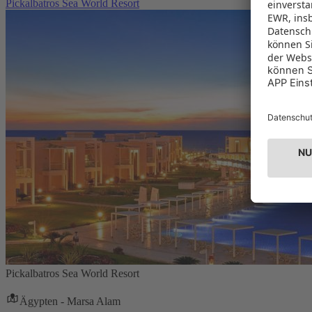
Pickalbatros Sea World Resort
Pickalbatros Sea World Resort
Ägypten - Marsa Alam