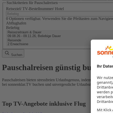
Suchkriterien für Pauschalreisen
Reiseziel/ TV-Bestellnummer/ Hotel
0 Optionen verfügbar. Verwenden Sie die Pfeiltasten zum Navigier
Abflughafen
Beliebig
Reisezeitraum & Dauer
09.08.26 - 09.11.26, Beliebige Dauer
Reisende
2 Erwachsene
Suchen
Pauschalreisen günstig buchen
Pauschalreisen bieten stressfreien Urlaubsgenuss, indem Flug und Hot
bei sonnenklar.TV buchen und unvergessliche Urlaubsmomente erleb
Top TV-Angebote inklusive Flug