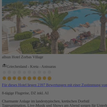
allsun Hotel Zorbas Village
Griechenland - Kreta - Anissaras
Für dieses Hotel liegen 2397 Bewertungen mit einer Zustimmung vo
8-tägige Flugreise, DZ inkl. AI
Charmante Anlage im landestypischen, kretischen Dorfstil
Tagesanimation, Live-Musik und Shows am Abend sorgen für Unterh