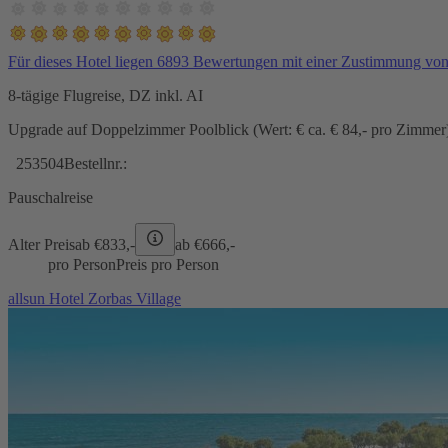
Für dieses Hotel liegen 6893 Bewertungen mit einer Zustimmung vo
8-tägige Flugreise, DZ inkl. AI
Upgrade auf Doppelzimmer Poolblick (Wert: € ca. € 84,- pro Zimmer) 
253504
Bestellnr.:
Pauschalreise
Alter Preis
ab €
833,-
ab €
666,-
pro Person
Preis pro Person
allsun Hotel Zorbas Village