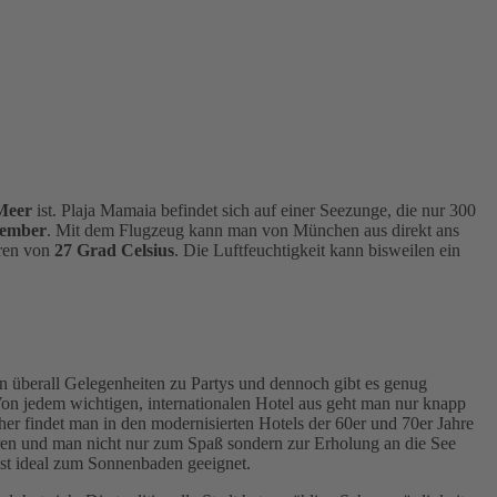
Meer
ist. Plaja Mamaia befindet sich auf einer Seezunge, die nur 300
tember
. Mit dem Flugzeug kann man von München aus direkt ans
uren von
27 Grad Celsius
. Die Luftfeuchtigkeit kann bisweilen ein
man überall Gelegenheiten zu Partys und dennoch gibt es genug
Von jedem wichtigen, internationalen Hotel aus geht man nur knapp
her findet man in den modernisierten Hotels der 60er und 70er Jahre
ren und man nicht nur zum Spaß sondern zur Erholung an die See
ist ideal zum Sonnenbaden geeignet.