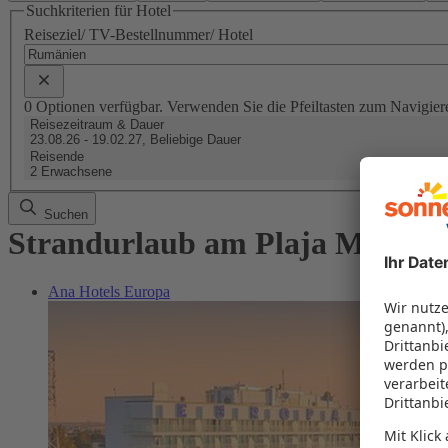
Suchkriterien für Hotel
Reiseziel/ TV-Bestellnummer/ Hotel
0 Optionen verfügbar. Verwenden Sie die Pfeiltasten zum Navigier
Reisezeitraum & Dauer
23.08.26 - 19.02.27, Beliebige Dauer
Reisende
2 Erwachsene
Suchen
Strandurlaub am Plaja Mamaia
Ana Hotels Europa