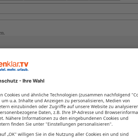
en.
 in Rumänien