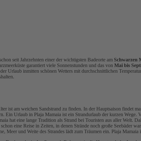
schon seit Jahrzehnten einer der wichtigsten Badeorte am
Schwarzen 
hwarzmeerküste garantiert viele Sonnenstunden und das von
Mai bis Sep
der Urlaub inmitten schönen Wetters mit durchschnittlichen Temperat
shalten.
s Alter ist am weichen Sandstrand zu finden. In der Hauptsaison findet 
rn. Ein Urlaub in Plaja Mamaia ist ein Strandurlaub der kurzen Wege. 
ia hat eine lange Tradition als Strand bei Touristen aus aller Welt. Da
schon eine Reise in Zeiten, in denen Strände noch große Seebäder wa
Sonne, Meer und Weite des Strandes lädt zum Träumen ein. Plaja Mamaia 