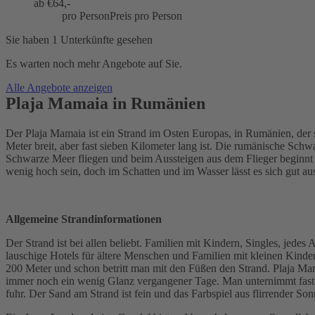
ab €
64,-
pro Person
Preis pro Person
Sie haben 1 Unterkünfte gesehen
Es warten noch mehr Angebote auf Sie.
Alle Angebote anzeigen
Plaja Mamaia in Rumänien
Der Plaja Mamaia ist ein Strand im Osten Europas, in Rumänien, der 
Meter breit, aber fast sieben Kilometer lang ist. Die rumänische Sc
Schwarze Meer fliegen und beim Aussteigen aus dem Flieger beginnt 
wenig hoch sein, doch im Schatten und im Wasser lässt es sich gut au
Allgemeine Strandinformationen
Der Strand ist bei allen beliebt. Familien mit Kindern, Singles, jede
lauschige Hotels für ältere Menschen und Familien mit kleinen Kinde
200 Meter und schon betritt man mit den Füßen den Strand. Plaja Mama
immer noch ein wenig Glanz vergangener Tage. Man unternimmt fast 
fuhr. Der Sand am Strand ist fein und das Farbspiel aus flirrender 