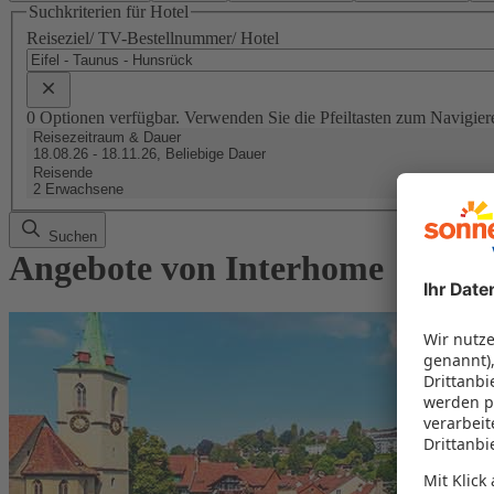
Suchkriterien für Hotel
Reiseziel/ TV-Bestellnummer/ Hotel
0 Optionen verfügbar. Verwenden Sie die Pfeiltasten zum Navigier
Reisezeitraum & Dauer
18.08.26 - 18.11.26, Beliebige Dauer
Reisende
2 Erwachsene
Suchen
Angebote von Interhome