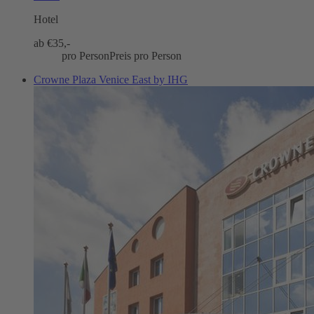
Hotel
ab €
35,-
pro Person
Preis pro Person
Crowne Plaza Venice East by IHG