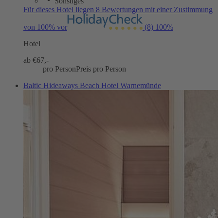
Sonstiges
Für dieses Hotel liegen 8 Bewertungen mit einer Zustimmung
von 100% vor
(8)
100%
Hotel
ab €
67,-
pro Person
Preis pro Person
Baltic Hideaways Beach Hotel Warnemünde