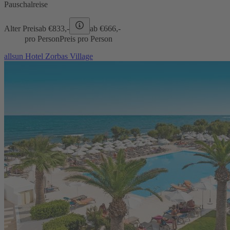
Pauschalreise
Alter Preis
ab €
833,-
ab €
666,-
pro Person
Preis pro Person
allsun Hotel Zorbas Village