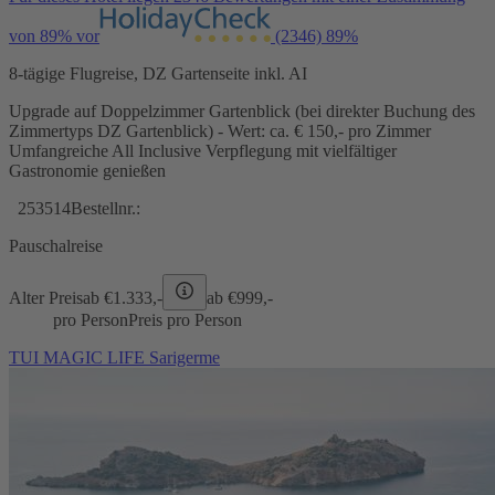
von 89% vor
(2346)
89%
8-tägige Flugreise, DZ Gartenseite inkl. AI
Upgrade auf Doppelzimmer Gartenblick (bei direkter Buchung des
Zimmertyps DZ Gartenblick) - Wert: ca. € 150,- pro Zimmer
Umfangreiche All Inclusive Verpflegung mit vielfältiger
Gastronomie genießen
253514
Bestellnr.:
Pauschalreise
Alter Preis
ab €
1.333,-
ab €
999,-
pro Person
Preis pro Person
TUI MAGIC LIFE Sarigerme