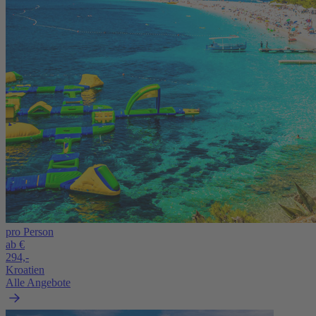
pro Person
ab €
294,-
Kroatien
Alle Angebote