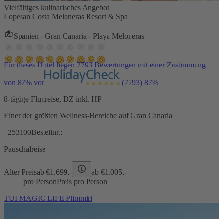
Vielfältiges kulinarisches Angebot
Lopesan Costa Meloneras Resort & Spa
Spanien - Gran Canaria - Playa Meloneras
Für dieses Hotel liegen 7793 Bewertungen mit einer Zustimmung
von 87% vor
(7793)
87%
8-tägige Flugreise, DZ inkl. HP
Einer der größten Wellness-Bereiche auf Gran Canaria
253100
Bestellnr.:
Pauschalreise
Alter Preis
ab €
1.699,-
ab €
1.005,-
pro Person
Preis pro Person
TUI MAGIC LIFE Plimmiri