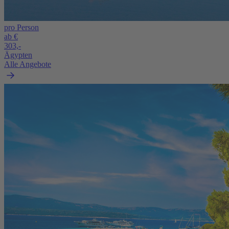
pro Person
ab €
303,-
Ägypten
Alle Angebote