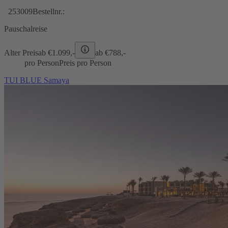
253009
Bestellnr.:
Pauschalreise
Alter Preis
ab €
1.099,-
ab €
788,-
pro Person
Preis pro Person
TUI BLUE Samaya