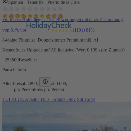
Spanien - Teneriffa - Puerto de la Cruz
Für dieses Hotel liegen 1191 Bewertungen mit einer Zustimmung
von 81% vor
(1191)
81%
8-tägige Flugreise, Doppelzimmer Premium inkl. AI
Kostenfreies Upgrade auf All Inclusive (Wert € 199.- pro Zimmer)
253500
Bestellnr.:
Pauschalreise
Alter Preis
ab €
899,-
ab €
699,-
pro Person
Preis pro Person
TUI BLUE Atlantic Hills - Adults Only Stil-Hotel