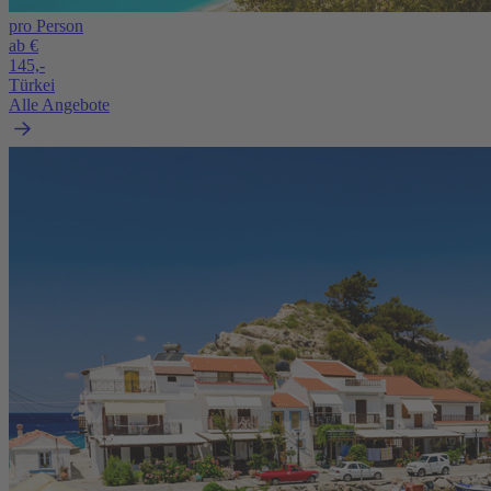
pro Person
ab €
145,-
Türkei
Alle Angebote