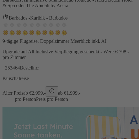
& Spa oder The Abidah by Accra
Barbados -Karibik - Barbados
9-tägige Flugreise, Doppelzimmer Meerblick inkl. AI
Upgrade auf All Inclusive Verpflegung geschenkt - Wert: € 798,-
pro Zimmer
253464
Bestellnr.:
Pauschalreise
Alter Preis
ab €
2.999,-
ab €
1.999,-
pro Person
Preis pro Person