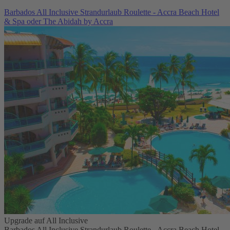
Barbados All Inclusive Strandurlaub Roulette - Accra Beach Hotel
& Spa oder The Abidah by Accra
Upgrade auf All Inclusive
Barbados All Inclusive Strandurlaub Roulette - Accra Beach Hotel