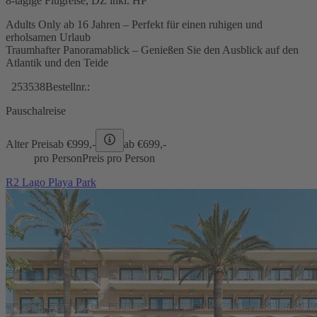
8-tägige Flugreise, DZ inkl. HP
Adults Only ab 16 Jahren – Perfekt für einen ruhigen und
erholsamen Urlaub
Traumhafter Panoramablick – Genießen Sie den Ausblick auf den
Atlantik und den Teide
253538
Bestellnr.:
Pauschalreise
Alter Preis
ab €
999,-
ab €
699,-
pro Person
Preis pro Person
R2 Lago Playa Park