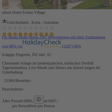
allsun Hotel Zorbas Village
Griechenland - Kreta - Anissaras
Für dieses Hotel liegen 2397 Bewertungen mit einer Zustimmung
von 96% vor
(2397)
96%
8-tägige Flugreise, DZ inkl. AI
Charmante Anlage im landestypischen, kretischen Dorfstil
Tagesanimation, Live-Musik und Shows am Abend sorgen für
Unterhaltung
253001
Bestellnr.:
Pauschalreise
Alter Preis
ab €
899,-
ab €
697,-
pro Person
Preis pro Person