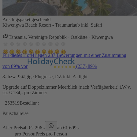
Ausflugspaket geschenkt
Kiwengwa Beach Resort - Traumurlaub inkl. Safari
Tansania, Vereinigte Republik - Ostküste - Kiwengwa
Für dieses Hotel liegen 237 Bewertungen mit einer Zustimmung
von 89% vor
(237)
89%
8- bzw. 9-tägige Flugreise, DZ inkl. AI light
Upgrade auf Doppelzimmer Meerblick (nach Verfügbarkeit) i.W.v.
ca. € 134,- pro Zimmer
253519
Bestellnr.:
Pauschalreise
Alter Preis
ab €
2.296,-
ab €
1.699,-
pro Person
Preis pro Person