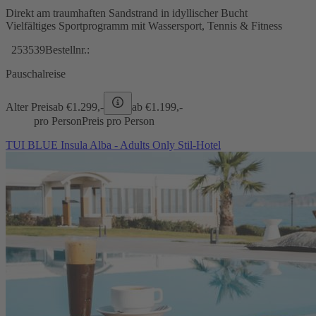
Direkt am traumhaften Sandstrand in idyllischer Bucht
Vielfältiges Sportprogramm mit Wassersport, Tennis & Fitness
253539
Bestellnr.:
Pauschalreise
Alter Preis
ab €
1.299,-
ab €
1.199,-
pro Person
Preis pro Person
TUI BLUE Insula Alba - Adults Only Stil-Hotel