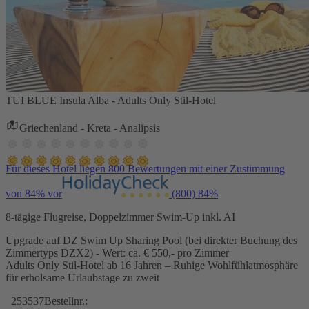
TUI BLUE Insula Alba - Adults Only Stil-Hotel
Griechenland - Kreta - Analipsis
Für dieses Hotel liegen 800 Bewertungen mit einer Zustimmung
von 84% vor
(800)
84%
8-tägige Flugreise, Doppelzimmer Swim-Up inkl. AI
Upgrade auf DZ Swim Up Sharing Pool (bei direkter Buchung des
Zimmertyps DZX2) - Wert: ca. € 550,- pro Zimmer
Adults Only Stil-Hotel ab 16 Jahren – Ruhige Wohlfühlatmosphäre
für erholsame Urlaubstage zu zweit
253537
Bestellnr.: