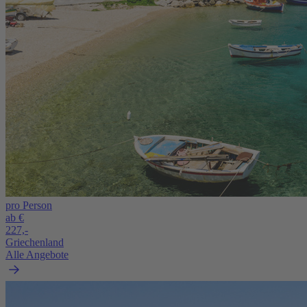
pro Person
ab €
227,-
Griechenland
Alle Angebote