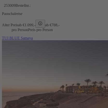
253009
Bestellnr.:
Pauschalreise
Alter Preis
ab €
1.099,-
ab €
788,-
pro Person
Preis pro Person
TUI BLUE Samaya