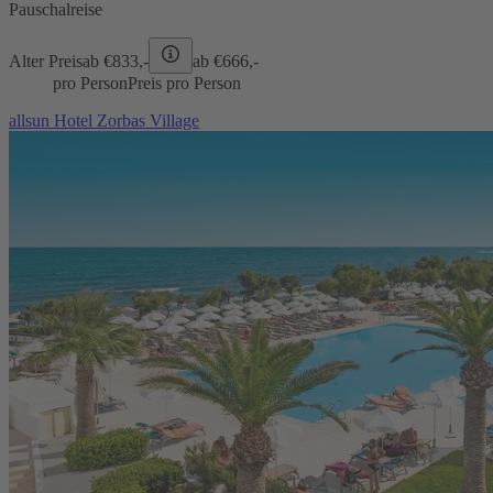
Pauschalreise
Alter Preis
ab €
833,-
ab €
666,-
pro Person
Preis pro Person
allsun Hotel Zorbas Village