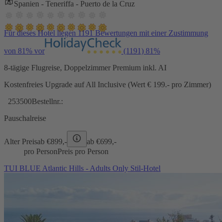
Spanien - Teneriffa - Puerto de la Cruz
Für dieses Hotel liegen 1191 Bewertungen mit einer Zustimmung
von 81% vor
(1191)
81%
8-tägige Flugreise, Doppelzimmer Premium inkl. AI
Kostenfreies Upgrade auf All Inclusive (Wert € 199.- pro Zimmer)
253500
Bestellnr.:
Pauschalreise
Alter Preis
ab €
899,-
ab €
699,-
pro Person
Preis pro Person
TUI BLUE Atlantic Hills - Adults Only Stil-Hotel