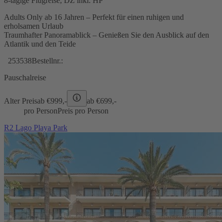
8-tägige Flugreise, DZ inkl. HP
Adults Only ab 16 Jahren – Perfekt für einen ruhigen und
erholsamen Urlaub
Traumhafter Panoramablick – Genießen Sie den Ausblick auf den
Atlantik und den Teide
253538
Bestellnr.:
Pauschalreise
Alter Preis
ab €
999,-
ab €
699,-
pro Person
Preis pro Person
R2 Lago Playa Park