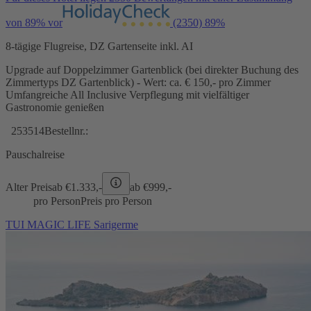
von 89% vor
(2350)
89%
8-tägige Flugreise, DZ Gartenseite inkl. AI
Upgrade auf Doppelzimmer Gartenblick (bei direkter Buchung des
Zimmertyps DZ Gartenblick) - Wert: ca. € 150,- pro Zimmer
Umfangreiche All Inclusive Verpflegung mit vielfältiger
Gastronomie genießen
253514
Bestellnr.:
Pauschalreise
Alter Preis
ab €
1.333,-
ab €
999,-
pro Person
Preis pro Person
TUI MAGIC LIFE Sarigerme