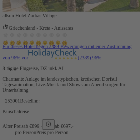
allsun Hotel Zorbas Village
Griechenland - Kreta - Anissaras
Für dieses Hotel liegen 2389 Bewertungen mit einer Zustimmung
von 96% vor
(2389)
96%
8-tägige Flugreise, DZ inkl. AI
Charmante Anlage im landestypischen, kretischen Dorfstil
Tagesanimation, Live-Musik und Shows am Abend sorgen für
Unterhaltung
253001
Bestellnr.:
Pauschalreise
Alter Preis
ab €
899,-
ab €
697,-
pro Person
Preis pro Person