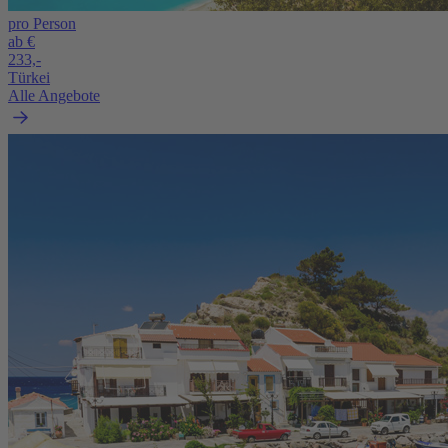
pro Person
ab €
233,-
Türkei
Alle Angebote