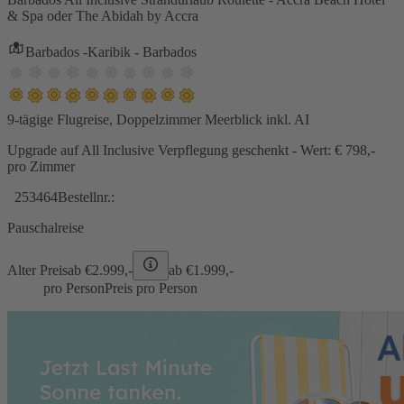
& Spa oder The Abidah by Accra
Barbados -Karibik - Barbados
9-tägige Flugreise, Doppelzimmer Meerblick inkl. AI
Upgrade auf All Inclusive Verpflegung geschenkt - Wert: € 798,-
pro Zimmer
253464
Bestellnr.:
Pauschalreise
Alter Preis
ab €
2.999,-
ab €
1.999,-
pro Person
Preis pro Person