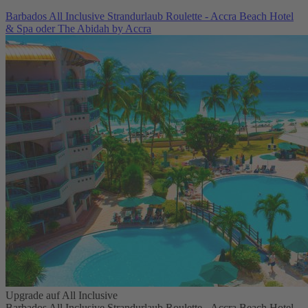
Barbados All Inclusive Strandurlaub Roulette - Accra Beach Hotel
& Spa oder The Abidah by Accra
Upgrade auf All Inclusive
Barbados All Inclusive Strandurlaub Roulette - Accra Beach Hotel