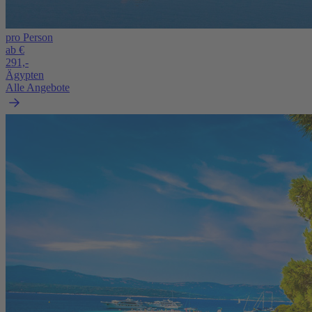
pro Person
ab €
291,-
Ägypten
Alle Angebote