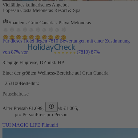
Vielfältiges kulinarisches Angebot
Lopesan Costa Meloneras Resort & Spa
Spanien - Gran Canaria - Playa Meloneras
Für dieses Hotel liegen 7810 Bewertungen mit einer Zustimmung
von 87% vor
(7810)
87%
8-tägige Flugreise, DZ inkl. HP
Einer der größten Wellness-Bereiche auf Gran Canaria
253100
Bestellnr.:
Pauschalreise
Alter Preis
ab €
1.699,-
ab €
1.005,-
pro Person
Preis pro Person
TUI MAGIC LIFE Plimmiri