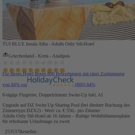
TUI BLUE Insula Alba - Adults Only Stil-Hotel
Griechenland - Kreta - Analipsis
Für dieses Hotel liegen 800 Bewertungen mit einer Zustimmung
von 84% vor
(800)
84%
8-tägige Flugreise, Doppelzimmer Swim-Up inkl. AI
Upgrade auf DZ Swim Up Sharing Pool (bei direkter Buchung des
Zimmertyps DZX2) - Wert: ca. € 550,- pro Zimmer
Adults Only Stil-Hotel ab 16 Jahren – Ruhige Wohlfühlatmosphäre
für erholsame Urlaubstage zu zweit
253537
Bestellnr.: