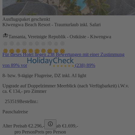
Ausflugspaket geschenkt
Kiwengwa Beach Resort - Traumurlaub inkl. Safari
Tansania, Vereinigte Republik - Ostküste - Kiwengwa
Für dieses Hotel liegen 238 Bewertungen mit einer Zustimmung
von 89% vor
(238)
89%
8- bzw. 9-tägige Flugreise, DZ inkl. AI light
Upgrade auf Doppelzimmer Meerblick (nach Verfügbarkeit) i.W.v.
ca. € 134,- pro Zimmer
253519
Bestellnr.:
Pauschalreise
Alter Preis
ab €
2.296,-
ab €
1.699,-
pro Person
Preis pro Person