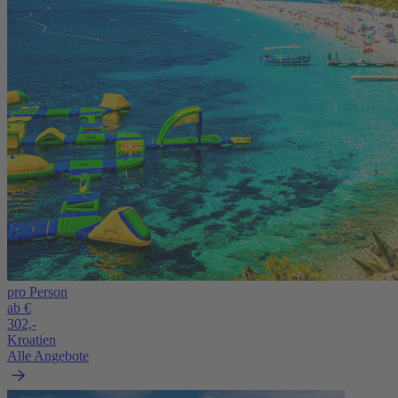
pro Person
ab €
302,-
Kroatien
Alle Angebote