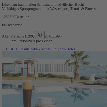
Direkt am traumhaften Sandstrand in idyllischer Bucht
Vielfältiges Sportprogramm mit Wassersport, Tennis & Fitness
253539
Bestellnr.:
Pauschalreise
Alter Preis
ab €
1.299,-
ab €
1.199,-
pro Person
Preis pro Person
TUI BLUE Insula Alba - Adults Only Stil-Hotel